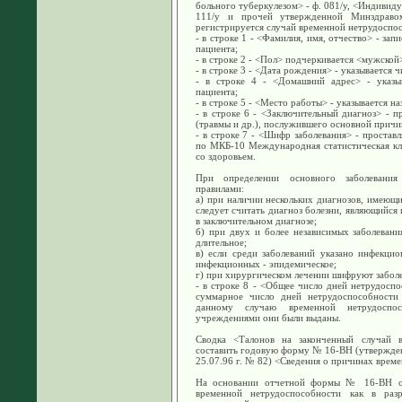
больного туберкулезом> - ф. 081/у, <Индивиду
111/у и прочей утвержденной Минздраво
регистрируется случай временной нетрудоспос
- в строке 1 - <Фамилия, имя, отчество> - за
пациента;
- в строке 2 - <Пол> подчеркивается <мужской
- в строке 3 - <Дата рождения> - указывается 
- в строке 4 - <Домашний адрес> - указыв
пациента;
- в строке 5 - <Место работы> - указывается н
- в строке 6 - <Заключительный диагноз> - п
(травмы и др.), послужившего основной прич
- в строке 7 - <Шифр заболевания> - простав
по МКБ-10 Междунaроднaя стaтистическaя клa
со здоровьем.
При определении основного заболевания
правилами:
а) при наличии нескольких диагнозов, имеющ
следует считать диагноз болезни, являющийся
в заключительном диагнозе;
б) при двух и более независимых заболевани
длительное;
в) если среди заболеваний указано инфекцио
инфекционных - эпидемическое;
г) при хирургическом лечении шифруют забол
- в строке 8 - <Общее число дней нетрудосп
суммарное число дней нетрудоспособности
данному случаю временной нетрудоспо
учреждениями они были выданы.
Сводка <Талонов на законченный случай в
составить годовую форму № 16-ВН (утвержден
25.07.96 г. № 82) <Сведения о причинах време
На основании отчетной формы № 16-ВН осу
временной нетрудоспособности как в разр