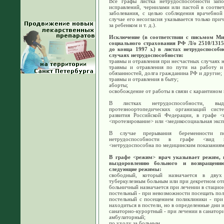
Все графы листка нетрудоспособности зап
исправлений, чернилами или пастой в соотве
заболевания, с целью соблюдения врачебной 
случае его несогласия указывается только при
за ребенком и т. д.).
Исключение (в соответствии с письмом Ми
социального страхования РФ Л/о 2510/1315-
до конца 1997 з.) в листах нетрудоспособ
случаях нетрудоспособности:
травмы и отравления при несчастных случаях н
травмы и отравления по пути на работу и
обязанностей, долга гражданина РФ и другие;
травмы и отравления в быту;
аборты;
освобождение от работы в связи с карантином
В листках нетрудоспособности, вы
протезноортопедических организаций сис
развития Российской Федерации, в графе <в
<протезирование> или <медикосоциальная эксп
В случае прерывания беременности п
нетрудоспособности в графе <вид не
<нетрудоспособна по медицинским показаниям
В графе <режим> врач указывает режим,
выздоровлению больного и возвращени
следующие режимы:
свободный, который назначается в двух
туберкулезным больным или при декретном от
больничный назначается при лечении в стацио
постельный - при невозможности посещать пол
постельный с посещением поликлиники - при
находиться в постели, но в определенные дни 
санаторно-курортный - при лечении в санатор
амбулаторный;
по уходу за больным.