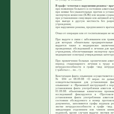
В графе <отметки о нарушении режима> врач
при появлении больного в состоянии алкогольн
при неявке без уважительных причин в устано
экспертную комиссию (КЭК) или медико-социа
при установлении симуляции или активной агг
при выезде в другую местность без разре
учреждения;
при нарушении режима, предписанного врачо
Отказ от операции или от госпитализации не 
При выдаче в связи с заболеванием или трав
для которых обязательны предварительные
выдается также и медицинское заключен
проведенных обследований и лечения для пре
учреждения, обеспечивающие экспертизу про
медицинские осмотры) утвержденных категор
При привлечении больных хроническим алког
период стационарного лечения к труду в
нетрудоспособности в графе <вид нетрудо
(<работал с... по...>).
Констатация факта опьянения осуществляется
№ 694 от 08.09.88 <О мерах по дальне
освидетельствования для установления фа
опьянения> и <Временной инструкцией о поря
установления факта употребления алкоголя 
01.09.88: объективные клинические призна
исследований фиксируются в <Протоколе
установления факта употребления алкогол
состоянии обследуемого и номер протокол
документах, заполняются графы журнала рег
листке нетрудоспособности в графе <вид
заведующим отделением или членом кпини
подписей, кроме случаев выдачи листков н