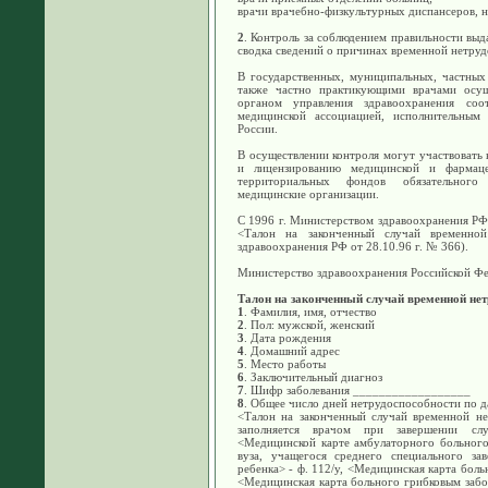
врачи врачебно-физкультурных диспансеров, 
2
. Контроль за соблюдением правильности выд
сводка сведений о причинах временной нетру
В государственных, муниципальных, частных
также частно практикующими врачами осуще
органом управления здравоохранения соот
медицинской ассоциацией, исполнительным
России.
В осуществлении контроля могут участвовать 
и лицензированию медицинской и фармацев
территориальных фондов обязательного
медицинские организации.
С 1996 г. Министерством здравоохранения РФ
<Талон на законченный случай временной
здравоохранения РФ от 28.10.96 г. № 366).
Министерство здравоохранения Российской Ф
Талон на законченный случай временной нет
1
. Фамилия, имя, отчество
2
. Пол: мужской, женский
3
. Дата рождения
4
. Домашний адрес
5
. Место работы
6
. Заключительный диагноз
7
. Шифр заболевания __________________
8
. Общее число дней нетрудоспособности по 
<Талон на законченный случай временной н
заполняется врачом при завершении сл
<Медицинской карте амбулаторного больного>
вуза, учащегося среднего специального зав
ребенка> - ф. 112/у, <Медицинская карта боль
<Медицинская карта больного грибковым забол