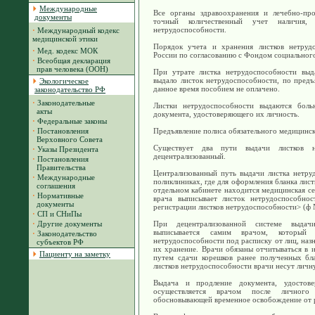
Международные
Все органы здравоохранения и лечебно-про
документы
точный количественный учет наличия,
нетрудоспособности.
·
Международный кодекс
медицинской этики
Порядок учета и хранения листков нетрудо
·
Мед. кодекс МОК
России по согласованию с Фондом социальног
·
Всеобщая декларация
прав человека (ООН)
При утрате листка нетрудоспособности выд
выдало листок нетрудоспособности, по предъ
Экологическое
данное время пособием не оплачено.
законодательство РФ
·
Законодательные
Листки нетрудоспособности выдаются бол
акты
документа, удостоверяющего их личность.
·
Федеральные законы
·
Постановления
Предъявление полиса обязательного медицинск
Верховного Совета
Существует два пути выдачи листков не
·
Указы Президента
децентрализованный.
·
Постановления
Правительства
Централизованный путь выдачи листка нетру
·
Международные
поликлиниках, где для оформления бланка лист
соглашения
отдельном кабинете находится медицинская сес
·
Нормативные
врача выписывает листок нетрудоспособно
документы
регистрации листков нетрудоспособности> (ф 
·
СП и СНиПы
·
Другие документы
При децентрализованной системе выдач
выписывается самим врачом, который
·
Законодательство
нетрудоспособности под расписку от лиц, наз
субъектов РФ
их хранение. Врачи обязаны отчитываться в 
Пациенту на заметку
путем сдачи корешков ранее полученных бла
листков нетрудоспособности врачи несут личн
Выдача и продление документа, удостове
осуществляется врачом после личного
обосновывающей временное освобождение от р