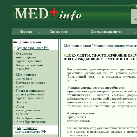
На
Новости
Справочное
Советы специалистов
Медицина и закон
Медицина и закон
/
Медицинское законодательст
Здравоохранение РФ
·
Структура
ДОКУМЕНТЫ, УДОСТОВЕРЯЮЩИЕ ВРЕ
министерства
ПОДТВЕРЖДАЮЩИЕ ВРЕМЕННОЕ ОСВОБО
здравоохранения
·
Кодекс врачебной
этики РФ
Документами, удостоверяющими временную
временное освобождение от работы (учебы
·
Медицинская
(больничный лист) и, в отдельных случаях,
экспертиза
формы.
·
Клятва российского
врача
Функции листка нетрудоспособности:
·
Права и социальная
юридическая
- удостоверяет право на освобож
защита работников
статистическая
- является учетным докуме
здравоохраниения
заболеваемости с временной утратой трудоспо
·
Законы
финансовая
- это документ, который дает п
страхованию в соответствии с действующим за
·
Акты
законодательных
Функции справки:
органов
юридическая
·
Акты Президента
статистическая.
·
Акты Правительства
Медицинское
Бланки листков нетрудоспособности являются 
законодательство РФ
они должны в несгораемых шкафах в помеще
опечатываться.