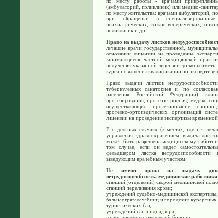
по месту работы - врачами прикрепленн
(амбулаторий, поликлиник) или медико-санита
по месту жительства: врачами амбулаторий, по
при обращении в специализированные 
психиатрических, кожно-венерических, онкол
поликлиник и др.
Право на выдачу листков нетрудоспособност
лечащие врачи государственной, муниципаль
основании лицензии на проведение эксперти
занимающиеся частной медицинской практик
получения указанной лицензии должны иметь у
курса повышения квалификации по экспертизе
Право выдачи листков нетрудоспособност
туберкулезных санаториев и (по согласов
населения Российской Федерации) клини
протезирования, протезостроения, медико-соц
осуществляющих протезирование опорно-
протезно-ортопедических организаций сис
лицензии на проведение экспертизы временной
В отдельных случаях (в местах, где нет леч
управления здравоохранением, выдача листко
может быть разрешена медицинскому работни
том случае, если он ведет самостоятельн
фельдшером листка нетрудоспособности 
заведующим врачебным участком.
Не имеют права на выдачу докуме
нетрудоспособность, медицинские работники
станций (отделений) скорой медицинской пом
станций переливания крови;
учреждений судебно-медицинской экспертизы;
бальнеогрязелечебниц и городских курортных 
туристических баз;
учреждений санэпиднадзора;
врачи приемных отделений больниц;