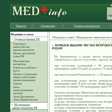
На
Новости
Справочное
Советы специалистов
Медицина и закон
Медицина и закон
/
Медицинское законодательст
Здравоохранение РФ
·
Структура
ПОРЯДОК ВЫДАЧИ ЛИСТКА НЕТРУДОС
министерства
РОДАМ
здравоохранения
·
Кодекс врачебной
этики РФ
По беременности и родам листок нетрудо
гинекологом, а при его отсутствии - врачом,
·
Медицинская
экспертиза
при отсутствии осложнений с 30 недель
·
Клятва российского
календарных дней (70 дней до родов и 70 дней
врача
·
Права и социальная
при многоплодной беременности - с 28 недель
защита работников
здравоохраниения
при осложненных родах листок нетрудоспо
·
Законы
календарных дней. В этих случаях общая про
отпусков составляет 156 календарных дней (70
·
Акты
законодательных
Согласно инструкции Министерства здравоохр
органов
предоставления отпуска при осложненных род
·
Акты Президента
а) многоплодные роды;
·
Акты Правительства
б) роды, которые сопровождались или которы
Медицинское
нефропатия, преэклампсия, эклампсия;
законодательство РФ
в) роды, сопровождавшиеся следующими акуш
кесаревым сечением и другими чревосечен