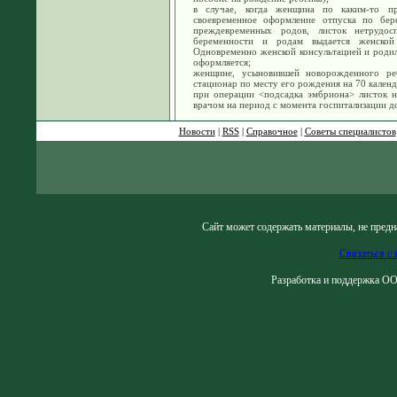
в случае, когда женщина по каким-то п
своевременное оформление отпуска по бер
преждевременных родов, листок нетрудо
беременности и родам выдается женской
Одновременно женской консультацией и роди
оформляется;
женщине, усыновившей новорожденного реб
стационар по месту его рождения на 70 кален
при операции <подсадка эмбриона> листок 
врачом на период с момента госпитализации д
Новости
|
RSS
|
Справочное
|
Советы специалистов
Сайт может содержать материалы, не предн
Связаться с 
Разработка и поддержка