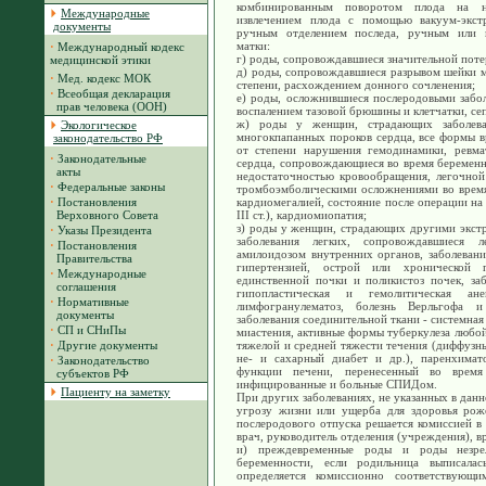
комбинированным поворотом плода на н
Международные
извлечением плода с помощью вакуум-экст
документы
ручным отделением последа, ручным или и
матки:
·
Международный кодекс
г) роды, сопровождавшиеся значительной поте
медицинской этики
д) роды, сопровождавшиеся разрывом шейки ма
·
Мед. кодекс МОК
степени, расхождением донного сочленения;
·
Всеобщая декларация
е) роды, осложнившиеся послеродовыми забо
прав человека (ООН)
воспалением тазовой брюшины и клетчатки, се
ж) роды у женщин, страдающих заболев
Экологическое
многокпапанных пороков сердца, все формы в
законодательство РФ
от степени нарушения гемодинамики, ревма
·
Законодательные
сердца, сопровождающиеся во время беременн
акты
недостаточностью кровообращения, легочной
·
Федеральные законы
тромбоэмболическими осложнениями во время 
·
Постановления
кардиомегалией, состояние после операции на 
Верховного Совета
III ст.), кардиомиопатия;
з) роды у женщин, страдающих другими экстр
·
Указы Президента
заболевания легких, сопровождавшиеся л
·
Постановления
амилоидозом внутренних органов, заболеван
Правительства
гипертензией, острой или хронической п
·
Международные
единственной почки и поликистоз почек, за
соглашения
гипопластическая и гемолитическая а
·
Нормативные
лимфогранулематоз, болезнь Верльгофа и
документы
заболевания соединительной ткани - системная
·
СП и СНиПы
миастения, активные формы туберкулеза любой
·
Другие документы
тяжелой и средней тяжести течения (диффузны
не- и сахарный диабет и др.), паренхима
·
Законодательство
функции печени, перенесенный во время
субъектов РФ
инфицированные и больные СПИДом.
Пациенту на заметку
При других заболеваниях, не указанных в дан
угрозу жизни или ущерба для здоровья рож
послеродового отпуска решается комиссией в
врач, руководитель отделения (учреждения), в
и) преждевременные роды и роды незре
беременности, если родильница выписала
определяется комиссионно соответствующ