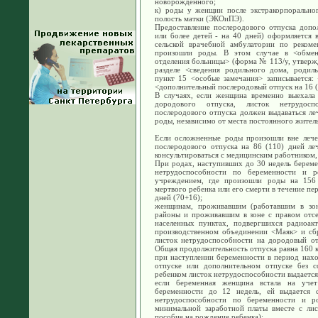
новорожденного;
к) роды у женщин после экстракорпорально
полость матки (ЭКОиПЭ).
Предоставление послеродового отпуска допо
или более детей - на 40 дней) оформляется 
сельской врачебной амбулатории по рекоме
произошли роды. В этом случае в <обмен
отделения больницы> (форма № 113/у, утверж
разделе <сведения родильного дома, родил
пункт 15 <особые замечания> записывается:
<дополнительный послеродовый отпуск на 16 (
В случаях, если женщина временно выехала 
дородового отпуска, листок нетрудос
послеродового отпуска должен выдаваться л
роды, независимо от места постоянного жител
Если осложненные роды произошли вне лече
послеродового отпуска на 86 (110) дней л
консультироваться с медицинским работником
При родах, наступивших до 30 недель береме
нетрудоспособности по беременности и ро
учреждением, где произошли роды на 156 
мертвого ребенка или его смерти в течение пе
дней (70+16);
женщинам, проживавшим (работавшим в зон
районы и проживавшим в зоне с правом отс
населенных пунктах, подвергшихся радиоакт
производственном объединении <Маяк> и сбр
листок нетрудоспособности на дородовый от
Общая продолжительность отпуска равна 160 
при наступлении беременности в период нах
отпуске или дополнительном отпуске без с
ребенком листок нетрудоспособности выдается
если беременная женщина встала на уче
беременности до 12 недель, ей выдается с
нетрудоспособности по беременности и 
минимальной заработной платы вместе с лис
пособие на рождение ребенка);