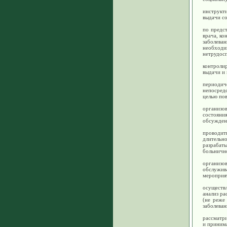
инструкт
выдачи со
по предст
врача, к
заболева
необходи
нетрудос
контролир
выдачи и 
периодич
непосред
целью пов
организо
состоян
обсужден
проводи
длительн
разрабат
больнично
организо
обслужив
мероприя
осуществ
анализ р
(не реже
заболеван
рассматр
и приним