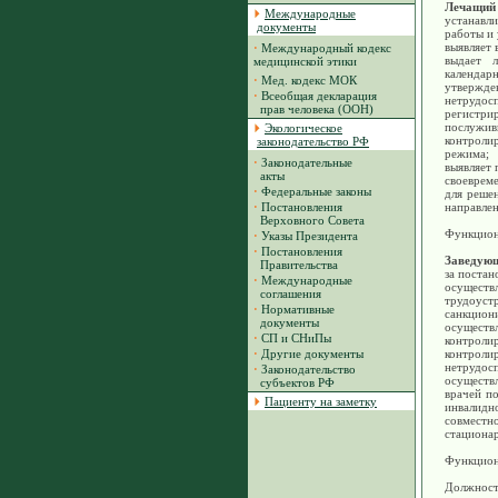
Лечащий 
Международные
устанавл
документы
работы и 
выявляет 
·
Международный кодекс
выдает 
медицинской этики
календарн
·
Мед. кодекс МОК
утверж
·
Всеобщая декларация
нетрудосп
прав человека (ООН)
регистри
послужив
Экологическое
контроли
законодательство РФ
режима;
·
Законодательные
выявляет 
акты
своеврем
·
Федеральные законы
для реше
·
Постановления
направле
Верховного Совета
Функцион
·
Указы Президента
·
Постановления
Заведующ
Правительства
за постан
·
Международные
осуществ
соглашения
трудоуст
·
Нормативные
санкциони
документы
осуществ
·
СП и СНиПы
контролир
·
Другие документы
контрол
нетрудос
·
Законодательство
осуществ
субъектов РФ
врачей п
Пациенту на заметку
инвалидн
совместно
стационар
Функциона
Должност