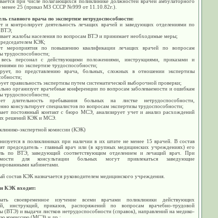
ивается при числе полагающихся поликлинике должностей врачей амбулаторного
 менее 25 (приказ МЗ СССР №999 от 11.10.82г.).
ель главного врача по экспертизе нетрудоспособности:
ет и контролирует деятельность лечащих врачей и заведующих отделениями по
 ВТЭ;
ивает жалобы населения по вопросам ВТЭ и принимает необходимые меры;
председателем КЭК;
ет мероприятия по повышению квалификации лечащих врачей по вопросам
зы трудоспособности;
 весь персонал с действующими положениями, инструкциями, приказами и
ениями по экспертизе трудоспособности;
ирует, по представлению врача, больных, сложных в отношении экспертизы
собности;
ует правильность экспертизы путем систематической выборочной проверки;
ально организует врачебные конференции по вопросам заболеваемости и ошибкам
зы трудоспособности;
рует длительность пребывания больных на листке нетрудоспособности,
нно консультирует специалистов по вопросам экспертизы трудоспособности;
вает постоянный контакт с бюро МСЭ, анализирует учет и анализ расхождений
ых решений КЭК и МСЭ.
клинико-экспертной комиссии (КЭК)
низуется в поликлиниках при наличии в их штате не менее 15 врачей. В состав
ят председатель - главный врач или (в крупных медицинских учреждениях) его
ель по ВТЭ, заведующий соответствующим отделением и лечащий врач. При
имости для консультации больных могут привлекаться заведующие
зированными кабинетами.
ый состав КЭК назначается руководителем медицинского учреждения.
и КЭК входит:
ивать своевременное изучение всеми врачами поликлиники действующих
й, инструкций, приказов, распоряжений по вопросам врачебно-трудовой
ы (ВТЭ) и выдачи листков нетрудоспособности (справок), направлений на медико-
ую комиссию (МСЭ) и др.;