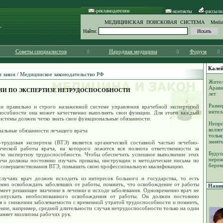
-рекламодателям
-контакты
-рассылк
МЕДИЦИНСКАЯ ПОИСКОВАЯ СИСТЕМА Medinf
Найти:
Советы специалистов
Народная медицина
Форум
Калей
 закон
/
Медицинское законодательство РФ
Жител
Арави
И ПО ЭКСПЕРТИЗЕ НЕТРУДОСПОСОБНОСТИ
лет
Разме
ри правильно и строго налаженной системе управления врачебной экспертизой
интел
пособности она может качественно выполнять свои функции. Для этого каждый
истемы должен четко знать свои функциональные обязанности.
Непри
колле
альные обязанности лечащего врача
тольк
занят
-трудовая экспертиза (ВТЭ) является органической составной частью лечебно-
ической работы врача, на которого ложится вся полнота ответственности за
Будущ
ую экспертизу трудоспособности. Чтобы обеспечить успешное выполнение этих
переж
рачи должны постоянно изучать приказы, инструкции и методические письма по
берем
 совершенствования ВТЭ, повышать свою профессиональную квалификацию.
случаях врач должен исходить из интересов больного и государства, то есть
енно освобождать заболевших от работы, помнить, что освобождение от работы
Наши 
меет решающее значение в лечении и исходе заболевания. Одновременно врач не
опускать необоснованного освобождения от работы. Он должен постоянно
я о снижении заболеваемости с временной утратой трудоспособности и помнить,
ние, например, средней длительности случая нетрудоспособности только на один
аняет миллионы рабочих рук.