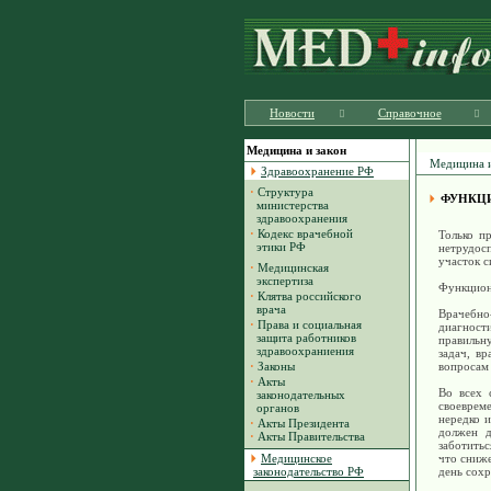
Новости
Справочное
Медицина и закон
Медицина и
Здравоохранение РФ
·
Структура
ФУНКЦИ
министерства
здравоохранения
·
Кодекс врачебной
Только п
этики РФ
нетрудос
участок с
·
Медицинская
экспертиза
Функцион
·
Клятва российского
врача
Врачебно
·
Права и социальная
диагност
защита работников
правильн
здравоохраниения
задач, в
·
Законы
вопросам
·
Акты
Во всех 
законодательных
своеврем
органов
нередко и
·
Акты Президента
должен д
·
Акты Правительства
заботитьс
Медицинское
что сниже
законодательство РФ
день сохр