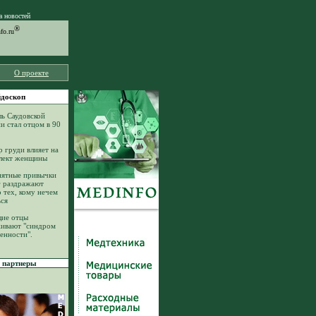
а новостей
®
o.ru
О проекте
доскоп
ь Саудовской
и стал отцом в 90
р груди влияет на
лект женщины
ятные привычки
г раздражают
о тех, кому нечем
ься
ие отцы
ивают "синдром
енности".
партнеры