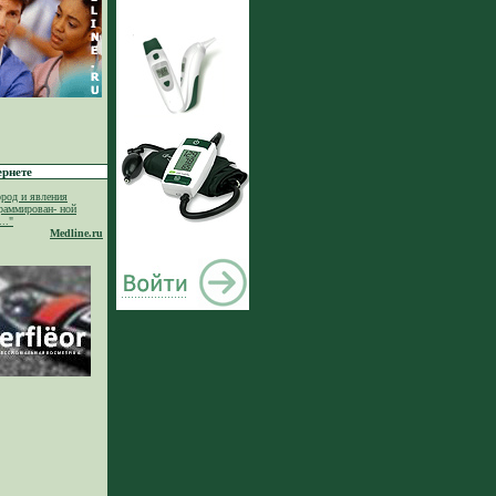
ернете
род и явления
раммирован- ной
.."
Medline.ru