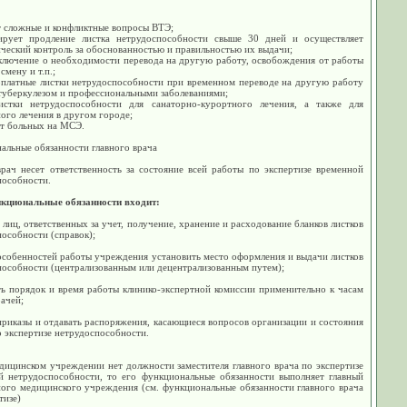
т сложные и конфликтные вопросы ВТЭ;
ирует продление листка нетрудоспособности свыше 30 дней и осуществляет
ческий контроль за обоснованностью и правильностью их выдачи;
аключение о необходимости перевода на другую работу, освобождения от работы
смену и т.п.;
оплатные листки нетрудоспособности при временном переводе на другую работу
туберкулезом и профессиональными заболеваниями;
истки нетрудоспособности для санаторно-курортного лечения, а также для
ого лечения в другом городе;
ет больных на МСЭ.
альные обязанности главного врача
врач несет ответственность за состояние всей работы по экспертизе временной
пособности.
нкциональные обязанности входит:
 лиц, ответственных за учет, получение, хранение и расходование бланков листков
особности (справок);
особенностей работы учреждения установить место оформления и выдачи листков
пособности (централизованным или децентрализованным путем);
ть порядок и время работы клинико-экспертной комиссии применительно к часам
ачей;
приказы и отдавать распоряжения, касающиеся вопросов организации и состояния
 экспертизе нетрудоспособности.
дицинском учреждении нет должности заместителя главного врача по экспертизе
й нетрудоспособности, то его функциональные обязанности выполняет главный
ного медицинского учреждения (см. функциональные обязанности главного врача
тизе)