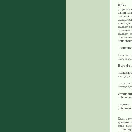
КЭК:
разрешае
санкцион
системати
выдает з
в ночную 
выдает д
больным 
выдает л
специальн
направля
Функцион
Главный 
нетрудос
В его фу
назначить
нетрудосп
с учетов 
нетрудос
установи
работы вр
издавать 
работы по
Если в ме
временно
врач дан
по экспер