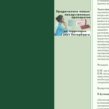
устанавл
приема не
Заместит
организу
вопросам
рассматр
является 
организу
эксперти
знакомит
распоряж
консульт
трудоспо
контролир
ежекварт
эксперти
анализи
своевреме
обеспечи
экспертн
Функции 
КЭК орга
КЭК вход
заместит
необход
специали
Конкретн
В функци
обеспеч
положени
экспертиз
социальн