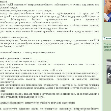
врач:
ивает ФАКТ временной нетрудоспособности заболевшего с учетом характера его
условий труда;
возможные случаи симуляции и аггравации;
листок нетрудоспособности единолично и единовременно на срок до 10
ых дней и продлевает его единолично на срок до 30 календарных дней, с учетом
денных Минздравом России ориентировочных сроков временной
особности при различных заболеваниях и травмах;
рует в соответствующих документах анамнестические и объективные данные,
шие основанием для выдачи листка нетрудоспособности;
рует точное выполнение больным врачебных назначений и предписанного ему
признаки инвалидности;
В инт
енно направляет больного на консультацию к заведующему отделением и на КЭК
ния вопроса о дальнейшем лечении и продлении листка нетрудоспособности или
"Кисло
нии больного на МСЭ.
запрог
смерти.
альные обязанности заведующего отделением
ий отделением отвечает:
овку и качество экспертизы в отделении;
ляет консультации лечащих врачей по вопросам диагностики, лечения и
ройства больных;
рует продление больничного листка сверх 30 дней;
ляет выборочный контроль за первично выданными листками нетрудоспособности;
ует своевременность и полноту обследования, диагностики и лечения больных;
ирует правильность выдачи, оформления, продления и закрытия листков
пособности;
ляет организационно-методическое руководство и контроль за работой лечащих
о изучению и профилактике заболеваемости с временной нетрудоспособностью и
ости;
 с лечащим врачом выдает листок нетрудоспособности на весь срок пребывания в
ном отделении при выписке из него.
льные обязанности заместителя главного врача по экспертизе
ь заместителя главного врача по экспертизе временной нетрудоспособности