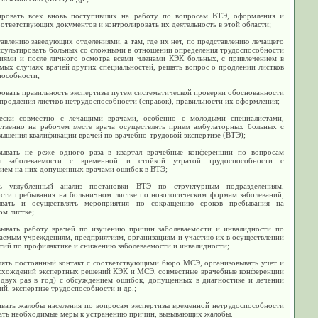
ировать всех вновь поступивших на работу по вопросам ВТЭ, оформления и
ответствующих документов и контролировать их деятельность в этой области;
авлению заведующих отделениями, а там, где их нет, по представлению лечащего
онсультировать больных со сложными в отношении определения трудоспособности
ниями и после личного осмотра всеми членами КЭК больных, с привлечением в
мых случаях врачей других специальностей, решать вопрос о продлении листков
пособности;
овать правильность экспертизы путем систематической проверки обоснованности
продления листков нетрудоспособности (справок), правильности их оформления;
ески совместно с лечащими врачами, особенно с молодыми специалистами,
ственно на рабочем месте врача осуществлять прием амбулаторных больных с
ышения квалификации врачей по врачебно-трудовой экспертизе (ВТЭ);
вывать не реже одного раза в квартал врачебные конференции по вопросам
ия заболеваемости с временной и стойкой утратой трудоспособности с
ием на них допущенных врачами ошибок в ВТЭ;
ть углубленный анализ постановки ВТЭ по структурным подразделениям,
ости пребывания на больничном листке по нозологическим формам заболеваний,
ывать и осуществлять мероприятия по сокращению сроков пребывания на
м листке;
вывать работу врачей по изучению причин заболеваемости и инвалидности по
аемым учреждениям, предприятиям, организациям и участию их в осуществлении
тий по профилактике и снижению заболеваемости и инвалидности;
лять постоянный контакт с соответствующими бюро МСЭ, организовывать учет и
асхождений экспертных решений КЭК и МСЭ, совместные врачебные конференции
 двух раз в год) с обсуждением ошибок, допущенных в диагностике и лечении
ий, экспертизе трудоспособности и др.;
ивать жалобы населения по вопросам экспертизы временной нетрудоспособности
ать необходимые меры к устранению причин, вызывающих жалобы.