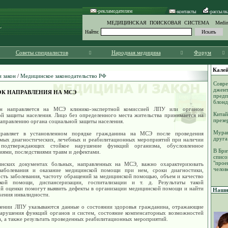
-рекламодателям
-контакты
-рассылк
МЕДИЦИНСКАЯ ПОИСКОВАЯ СИСТЕМА Medinf
Найти:
Советы специалистов
Народная медицина
Форум
Калей
 закон
/
Медицинское законодательство РФ
Совр
джент
К НАПРАВЛЕНИЯ НА МСЭ
пред
блонд
ин направляется на МСЭ клинико-экспертной комиссией ЛПУ или органом
Китай
ой защиты населения. Лицо без определенного места жительства принимается на
презе
аправлению органа социальной защиты населения.
Мурав
равляет в установленном порядке гражданина на МСЭ после проведения
друга
мых диагностических, лечебных и реабилитационных мероприятий при наличии
 подтверждающих стойкое нарушение функций организма, обусловленное
В Бри
иями, последствиями травм и дефектами.
списо
"прое
нских документах больных, направленных на МСЭ, важно охарактеризовать
челов
заболевания и оказание медицинской помощи при нем, сроки диагностики,
сть заболевания, частоту обращений за медицинской помощью, объем и качество
кой помощи, диспансеризации, госпитализации и т. д. Результаты такой
ой оценки помогут выявить дефекты в организации медицинской помощи и найти
Наши 
жения инвалидности.
лении ЛПУ указываются данные о состоянии здоровья гражданина, отражающие
нарушения функций органов и систем, состояние компенсаторных возможностей
, а также результать проведенных реабилитационных мероприятий.