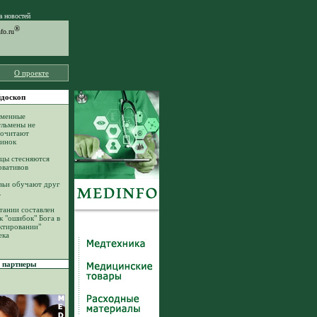
а новостей
®
o.ru
О проекте
доскоп
еменные
льмены не
почитают
инок
цы стесняются
рвативов
ьи обучают друг
.
тании составлен
к "ошибок" Бога в
ктировании"
ека
партнеры