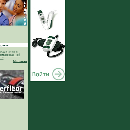
ернете
род и явления
раммирован- ной
.."
Medline.ru