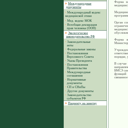
Форма н
Международные
медицинс
документы
Медицин
·
Международный кодекс
программ
медицинской этики
·
Мед. кодекс МОК
Орган со
·
Всеобщая декларация
ограниче
прав человека (ООН)
медицин
обусловле
Экологическое
законодательство РФ
Форма н
·
Законодательные
Министер
акты
·
Федеральные законы
Учрежде
·
Постановления
ответстве
Верховного Совета
порядке, 
·
Указы Президента
В случае
·
Постановления
направле
Правительства
БМСЭ сам
·
Международные
функций 
соглашения
связанное
·
Нормативные
документы
·
СП и СНиПы
·
Другие документы
·
Законодательство
субъектов РФ
Пациенту на заметку