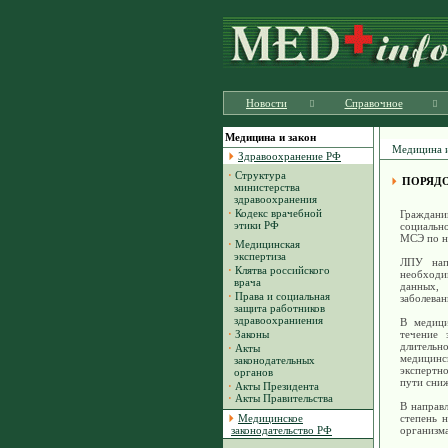
Новости
Справочное
Медицина и закон
Медицина и
Здравоохранение РФ
·
Структура
ПОРЯДО
министерства
здравоохранения
·
Кодекс врачебной
Граждан
этики РФ
социальн
МСЭ по н
·
Медицинская
экспертиза
ЛПУ нап
·
Клятва российского
необходи
врача
данных,
·
Права и социальная
заболеван
защита работников
здравоохраниения
В медици
·
Законы
течение 
длительно
·
Акты
медицинс
законодательных
экспертн
органов
пути сни
·
Акты Президента
·
Акты Правительства
В направ
Медицинское
степень 
законодательство РФ
организма