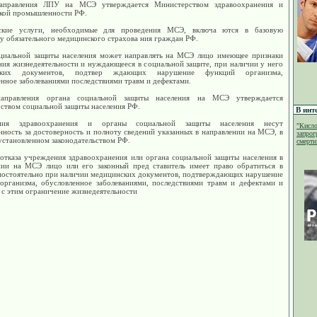
аправления ЛПУ на МСЭ утверждается Министерством здравоохранения и
кой промышленности РФ.
ские услуги, необходимые для проведения МСЭ, включа ются в базовую
у обязательного медицинского страхова ния граждан РФ.
циальной защиты населения может направлять на МСЭ лицо имеющее признаки
ния жизнедеятельности и нуждающееся в социальной защите, при наличии у него
ских документов, подтвер ждающих нарушение функций организма,
нное заболеваниями последствиями травм и дефектами.
аправления органа социальной защиты населения на МСЭ утверждается
ством социальной защиты населения РФ.
В инт
ния здравоохранения и органы социальной защиты населения несут
"Кисло
нность за достоверность и полноту сведений указанных в направлении на МСЭ, в
запрог
установленном законодательством РФ.
смерти.
 отказа учреждения здравоохранения или органа социальной защиты населения в
нии на МСЭ лицо или его законный пред ставитель имеет право обратиться в
остоятельно при наличии медицинских документов, подтверждающих нарушение
организма, обусловленное заболеваниями, последствиями травм и дефектами и
 с этим ограничение жизнедеятельности