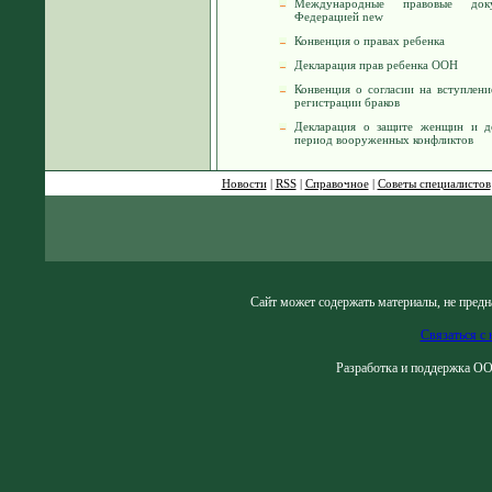
Международные правовые доку
Федерацией new
Конвенция о правах ребенка
Декларация прав ребенка ООН
Конвенция о согласии на вступлени
регистрации браков
Декларация о защите женщин и де
период вооруженных конфликтов
Новости
|
RSS
|
Справочное
|
Советы специалистов
Сайт может содержать материалы, не предн
Связаться с 
Разработка и поддержка