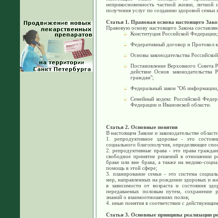
неприкосновенность частной жизни, личной 
получения услуг по созданию здоровой семьи 
Статья 1. Правовая основа настоящего Зако
Правовую основу настоящего Закона составляю
Конституция Российской Федерации;
Федеративный договор и Протокол к
Основы законодательства Российско
Постановление Верховного Совета Р
действие Основ законодательства 
граждан";
Федеральный закон "Об информации,
Семейный кодекс Российской Федер
Федерации и Ивановской области.
Статья 2. Основные понятия
В настоящем Законе и законодательстве област
1. репродуктивное здоровье - это состоян
социального благополучия, определяющее спос
2. репродуктивные права - это права гражда
свободное принятие решений в отношении ро
браке или вне брака, а также на медико-соц
помощь в этой сфере;
3. планирование семьи - это система социал
мер, направленных на рождение здоровых и ж
в зависимости от возраста и состояния здор
передаваемых половым путем, сохранение р
знаний о взаимоотношениях полов;
4. иные понятия в соответствии с действующим
Статья 3. Основные принципы реализации р