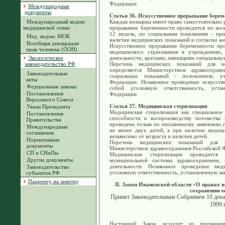
Федерации.
Международные
документы
Статья 36. Искусственное прерывание берем
·
Международный кодекс
Каждая женщина имеет право самостоятельно р
медицинской этики
прерывание беременности проводится по же
12 недель, по социальным показаниям - при
·
Мед. кодекс МОК
наличии медицинских показаний и согласии же
·
Всеобщая декларация
Искусственное прерывание беременности про
прав человека (ООН)
медицинского страхования в учреждениях,
Экологическое
деятельности, врачами, имеющими специальну
законодательство РФ
Перечень медицинских показаний для ис
определяется Министерством здравоохран
·
Законодательные
социальных показаний - положением, ут
акты
Федерации. Незаконное проведение искусств
·
Федеральные законы
собой уголовную ответственность, устан
·
Постановления
Федерации.
Верховного Совета
Статья 37. Медицинская стерилизация
·
Указы Президента
Медицинская стерилизация как специальное
·
Постановления
способности к воспроизводству потомства
Правительства
проведена только по письменному заявлению 
·
Международные
не менее двух детей, а при наличии медици
соглашения
независимо от возраста и наличия детей.
·
Нормативные
Перечень медицинских показаний для м
документы
Министерством здравоохранения Российской 
·
СП и СНиПы
Медицинская стерилизация проводится
·
Другие документы
муниципальной системы здравоохранения,
деятельности. Незаконное проведение мед
·
Законодательство
уголовную ответственность, установленную за
субъектов РФ
Пациенту на заметку
II. Закон Ивановской области <О правах и
сохранению е
Принят Законодательным Собранием 10 декаб
1999 
Настоящий Закон исходит из признани