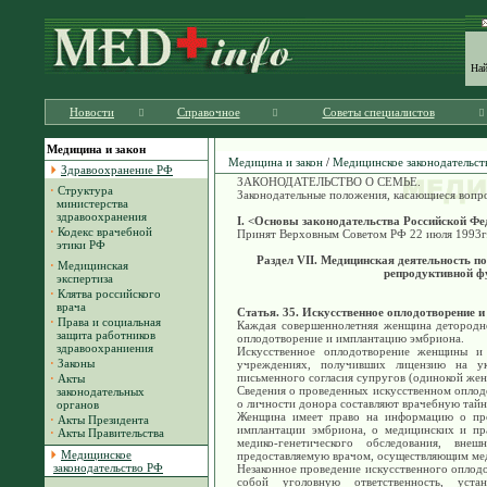
На
Новости
Справочное
Советы специалистов
Медицина и закон
Медицина и закон
/
Медицинское законодательст
Здравоохранение РФ
ЗАКОНОДАТЕЛЬСТВО О СЕМЬЕ.
·
Структура
Законодательные положения, касающиеся вопр
министерства
здравоохранения
I. <Основы законодательства Российской Фе
·
Кодекс врачебной
Принят Верховным Советом РФ 22 июля 1993г
этики РФ
Раздел VII. Медицинская деятельность п
·
Медицинская
репродуктивной ф
экспертиза
·
Клятва российского
врача
Статья. 35. Искусственное оплодотворение 
·
Права и социальная
Каждая совершеннолетняя женщина детородно
защита работников
оплодотворение и имплантацию эмбриона.
здравоохраниения
Искусственное оплодотворение женщины и 
·
Законы
учреждениях, получивших лицензию на ук
письменного согласия супругов (одинокой же
·
Акты
Сведения о проведенных искусственном оплод
законодательных
о личности донора составляют врачебную тайн
органов
Женщина имеет право на информацию о про
·
Акты Президента
имплантации эмбриона, о медицинских и пра
·
Акты Правительства
медико-генетического обследования, вн
Медицинское
предоставляемую врачом, осуществляющим мед
законодательство РФ
Незаконное проведение искусственного оплодо
собой уголовную ответственность, устан