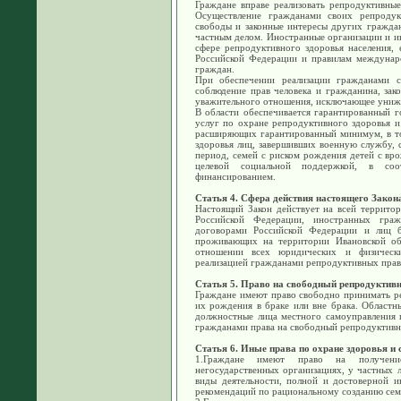
Граждане вправе реализовать репродуктивные
Осуществление гражданами своих репродук
свободы и законные интересы других граждан
частным делом. Иностранные организации и ин
сфере репродуктивного здоровья населения, 
Российской Федерации и правилам междунар
граждан.
При обеспечении реализации гражданами с
соблюдение прав человека и гражданина, зак
уважительного отношения, исключающее униже
В области обеспечивается гарантированный г
услуг по охране репродуктивного здоровья и
расширяющих гарантированный минимум, в то
здоровья лиц, завершивших военную службу, 
период, семей с риском рождения детей с вр
целевой социальной поддержкой, в со
финансированием.
Статья 4. Сфера действия настоящего Закон
Настоящий Закон действует на всей территор
Российской Федерации, иностранных гра
договорами Российской Федерации и лиц б
проживающих на территории Ивановской обл
отношении всех юридических и физически
реализацией гражданами репродуктивных прав
Статья 5. Право на свободный репродукти
Граждане имеют право свободно принимать ре
их рождения в браке или вне брака. Областн
должностные лица местного самоуправления 
гражданами права на свободный репродуктивн
Статья 6. Иные права по охране здоровья и
1.Граждане имеют право на получение
негосударственных организациях, у частных 
виды деятельности, полной и достоверной и
рекомендаций по рациональному созданию сем