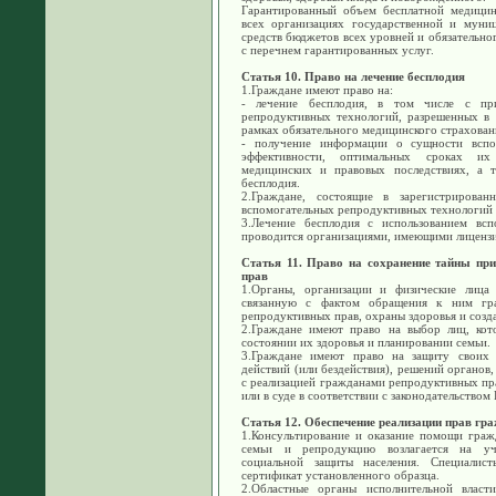
Гарантированный объем бесплатной медицин
всех организациях государственной и муниц
средств бюджетов всех уровней и обязательно
с перечнем гарантированных услуг.
Статья 10. Право на лечение бесплодия
1.Граждане имеют право на:
- лечение бесплодия, в том числе с пр
репродуктивных технологий, разрешенных в 
рамках обязательного медицинского страховани
- получение информации о сущности вспом
эффективности, оптимальных сроках их
медицинских и правовых последствиях, а 
бесплодия.
2.Граждане, состоящие в зарегистрирова
вспомогательных репродуктивных технологий 
3.Лечение бесплодия с использованием всп
проводится организациями, имеющими лицензи
Статья 11. Право на сохранение тайны при
прав
1.Органы, организации и физические лица
связанную с фактом обращения к ним гр
репродуктивных прав, охраны здоровья и созд
2.Граждане имеют право на выбор лиц, ко
состоянии их здоровья и планировании семьи.
3.Граждане имеют право на защиту своих 
действий (или бездействия), решений органов
с реализацией гражданами репродуктивных пр
или в суде в соответствии с законодательство
Статья 12. Обеспечение реализации прав гр
1.Консультирование и оказание помощи граж
семьи и репродукцию возлагается на учр
социальной защиты населения. Специали
сертификат установленного образца.
2.Областные органы исполнительной власт