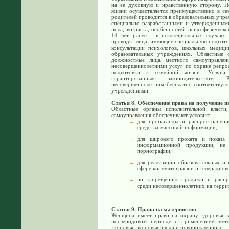
на ее духовную и нравственную сторону. П
жизни осуществляется преимущественно в сем
родителей проводится в образовательных учре
специально разработанными и утвержденным
пола, возраста, особенностей психофизическо
14 лет, ранее - в исключительных случаях
проводят лица, имеющие специальную подготов
консультации психологов, школьных медици
образовательных учреждениях. Областные 
должностные лица местного самоуправлен
несовершеннолетними услуг по охране репрод
подготовки к семейной жизни. Услуги 
гарантированные законодательством 
несовершеннолетним бесплатно соответству
учреждениями.
Статья 8. Обеспечение права на получение 
Областные органы исполнительной власт
самоуправления обеспечивают условия:
для пропаганды и распространени
средства массовой информации;
для широкого проката и показа
информационной продукции, не 
порнографии;
для реализации образовательных и
сфере кинематографии и телерадиов
по запрещению продажи и распро
среди несовершеннолетних на терри
Статья 9. Право на материнство
Женщина имеет право на охрану здоровья в
послеродовом периоде с применением мет
здоровья, здоровья плода и новорожденного.