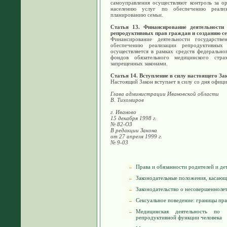
самоуправления осуществляют контроль за о
населению услуг по обеспечению реали
планированию семьи.
Статья 13. Финансирование деятельности 
репродуктивных прав граждан и созданию с
Финансирование деятельности государст
обеспечению реализации репродуктивны
осуществляется в рамках средств федерально
фондов обязательного медицинского стр
запрещенных законами.
Статья 14. Вступление в силу настоящего За
Настоящий Закон вступает в силу со дня офиц
Глава администрации Ивановской области
В. Тихомиров
г. Иваново
15 декабря 1998 г.
№ 82-ОЗ
В редакции Закона
от 27 апреля 1999 г.
№ 9-03
Права и обязанности родителей и де
Законодательные положения, касающ
Законодательство о несовершенноле
Сексуальное поведение: границы пр
Медицинская деятельность по 
репродуктивной функции человека