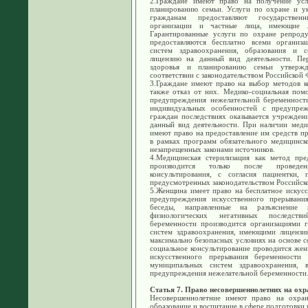
2.Граждане имеют право на получение усл
планированию семьи. Услуги по охране и у
гражданам предоставляют государственн
организации и частные лица, имеющие 
Гарантированные услуги по охране репроду
предоставляются бесплатно всеми организ
систем здравоохранения, образования и 
лицензию на данный вид деятельности. Пе
здоровья и планированию семьи утвержд
соответствии с законодательством Российской
3.Граждане имеют право на выбор методов ко
также отказ от них. Медико-социальная по
предупреждения нежелательной беременности
индивидуальных особенностей с предупре
граждан последствиях оказывается учрежден
данный вид деятельности. При наличии меди
имеют право на предоставление им средств п
в рамках программ обязательного медицинск
незапрещенных законами источников.
4.Медицинская стерилизация как метод пре
производится только после проведени
консультирования, с согласия пациентки,
предусмотренных законодательством Российск
5.Женщина имеет право на бесплатное искусс
предупреждения искусственного прерывани
беседы, направленные на разъяснение м
физиологических негативных последств
беременности производится организациями г
систем здравоохранения, имеющими лицензию
максимально безопасных условиях на основе с
социальное консультирование проводится жен
искусственного прерывания беременности 
муниципальных систем здравоохранения, 
предупреждения нежелательной беременности
Статья 7. Право несовершеннолетних на охр
Несовершеннолетние имеют право на охран
образование и воспитание в сфере подготовки