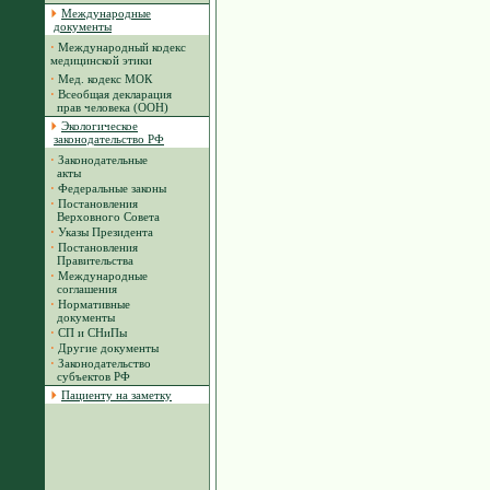
Международные
документы
·
Международный кодекс
медицинской этики
·
Мед. кодекс МОК
·
Всеобщая декларация
прав человека (ООН)
Экологическое
законодательство РФ
·
Законодательные
акты
·
Федеральные законы
·
Постановления
Верховного Совета
·
Указы Президента
·
Постановления
Правительства
·
Международные
соглашения
·
Нормативные
документы
·
СП и СНиПы
·
Другие документы
·
Законодательство
субъектов РФ
Пациенту на заметку