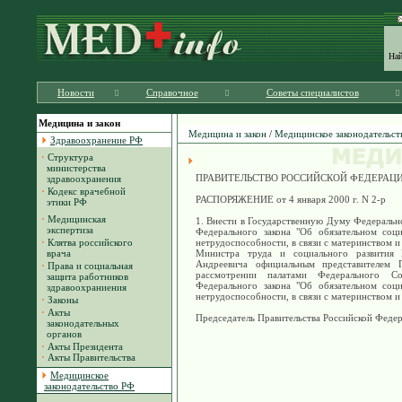
На
Новости
Справочное
Советы специалистов
Медицина и закон
Медицина и закон
/
Медицинское законодательст
Здравоохранение РФ
·
Структура
министерства
ПРАВИТЕЛЬСТВО РОССИЙСКОЙ ФЕДЕРАЦ
здравоохранения
·
Кодекс врачебной
РАСПОРЯЖЕНИЕ от 4 января 2000 г. N 2-р
этики РФ
·
Медицинская
1. Внести в Государственную Думу Федеральн
экспертиза
Федерального закона "Об обязательном соц
·
Клятва российского
нетрудоспособности, в связи с материнством и 
врача
Министра труда и социального развития 
Андреевича официальным представителем П
·
Права и социальная
рассмотрении палатами Федерального С
защита работников
Федерального закона "Об обязательном соц
здравоохраниения
нетрудоспособности, в связи с материнством и 
·
Законы
·
Акты
Председатель Правительства Российской Фед
законодательных
органов
·
Акты Президента
·
Акты Правительства
Медицинское
законодательство РФ