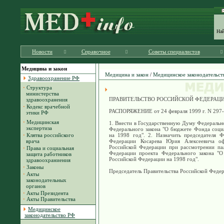
На
Новости
Справочное
Советы специалистов
Медицина и закон
Медицина и закон
/
Медицинское законодательст
Здравоохранение РФ
·
Структура
министерства
ПРАВИТЕЛЬСТВО РОССИЙСКОЙ ФЕДЕРАЦ
здравоохранения
·
Кодекс врачебной
РАСПОРЯЖЕНИЕ от 24 февраля 1999 г. N 297
этики РФ
·
Медицинская
1. Внести в Государственную Думу Федеральн
экспертиза
Федерального закона "О бюджете Фонда соци
·
Клятва российского
на 1998 год". 2. Назначить председателя Ф
врача
Федерации Косарева Юрия Алексеевича офи
Российской Федерации при рассмотрении па
·
Права и социальная
Федерации проекта Федерального закона "О
защита работников
Российской Федерации на 1998 год".
здравоохраниения
·
Законы
Председатель Правительства Российской Фе
·
Акты
законодательных
органов
·
Акты Президента
·
Акты Правительства
Медицинское
законодательство РФ