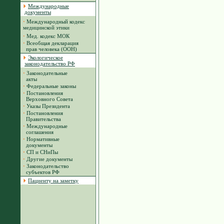
Международные
документы
·
Международный кодекс
медицинской этики
·
Мед. кодекс МОК
·
Всеобщая декларация
прав человека (ООН)
Экологическое
законодательство РФ
·
Законодательные
акты
·
Федеральные законы
·
Постановления
Верховного Совета
·
Указы Президента
·
Постановления
Правительства
·
Международные
соглашения
·
Нормативные
документы
·
СП и СНиПы
·
Другие документы
·
Законодательство
субъектов РФ
Пациенту на заметку