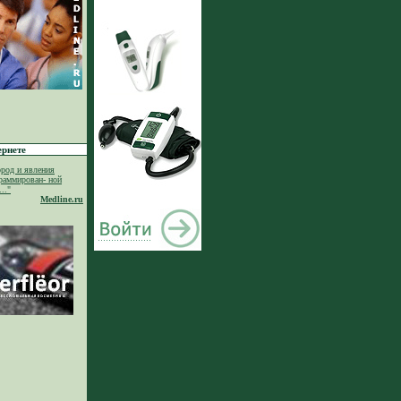
ернете
род и явления
раммирован- ной
.."
Medline.ru