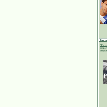
В инт
"Кисло
запрог
смерти.