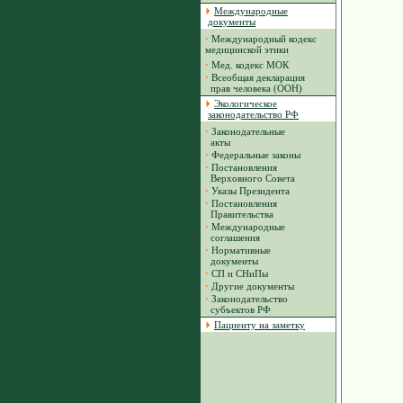
Международные
документы
·
Международный кодекс
медицинской этики
·
Мед. кодекс МОК
·
Всеобщая декларация
прав человека (ООН)
Экологическое
законодательство РФ
·
Законодательные
акты
·
Федеральные законы
·
Постановления
Верховного Совета
·
Указы Президента
·
Постановления
Правительства
·
Международные
соглашения
·
Нормативные
документы
·
СП и СНиПы
·
Другие документы
·
Законодательство
субъектов РФ
Пациенту на заметку