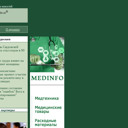
а новостей
®
o.ru
О проекте
доскоп
ь Саудовской
и стал отцом в 90
р груди влияет на
лект женщины
неизлечимо
ых примут участие
ом реалити-шоу в
рландах
тании составлен
к "ошибок" Бога в
ктировании"
ека
партнеры