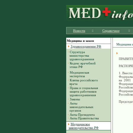
Новости
Справочное
Медицина и закон
Медицина и
Здравоохранение РФ
·
Структура
министерства
ПРАВИТ
здравоохранения
·
Кодекс врачебной
РАСПОРЯЖ
этики РФ
·
Медицинская
1. Внест
экспертиза
Федераль
·
Клятва российского
на 2001 
врача
Федераци
Российск
·
Права и социальная
Федераци
защита работников
Российско
здравоохраниения
·
Законы
Председа
·
Акты
законодательных
органов
·
Акты Президента
·
Акты Правительства
Медицинское
законодательство РФ