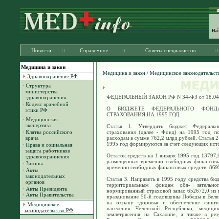
На
Новости
Справочное
Советы специалистов
Медицина и закон
Медицина и закон
/
Медицинское законодательст
Здравоохранение РФ
·
Структура
министерства
ФЕДЕРАЛЬНЫЙ ЗАКОН РФ N 34-ФЗ от 18.04
здравоохранения
·
Кодекс врачебной
О БЮДЖЕТЕ ФЕДЕРАЛЬНОГО ФОНДА
этики РФ
СТРАХОВАНИЯ НА 1995 ГОД
·
Медицинская
экспертиза
Статья 1. Утвердить бюджет Федеральн
·
Клятва российского
страхования (далее - Фонд) на 1995 год п
врача
расходам в сумме 762,2 млрд.рублей. Статья 
1995 год формируются за счет следующих исто
·
Права и социальная
защита работников
Остаток средств на 1 января 1995 год 13797,
здравоохраниения
размещенных временно свободных финансовы
·
Законы
временно свободных финансовых средств. 869
·
Акты
законодательных
Статья 3. Направить в 1995 году средства б
органов
территориальным фондам обя- зательно
·
Акты Президента
нормированный страховой запас 652672,0 из 
·
Акты Правительства
празднование 50-й годовщины Победы в Вели
на охрану здоровья и обеспечение санита
Медицинское
населения Чеченской Республики, медиц
законодательство РФ
землетрясения на Сахалине, а также в рез