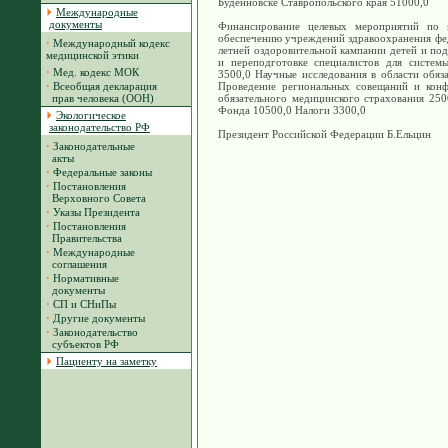
Буденновске Ставропольского края 51000,0
Международные
документы
Финансирование целевых мероприятий по ма
обеспечению учреждений здравоохранения фе
·
Международный кодекс
летней оздоровительной кампании детей и по
медицинской этики
и переподготовке специалистов для системы
·
Мед. кодекс МОК
3500,0 Научные исследования в области обяз
·
Всеобщая декларация
Проведение региональных совещаний и конф
прав человека (ООН)
обязательного медицинского страхования 25
Фонда 10500,0 Налоги 3300,0
Экологическое
законодательство РФ
Президент Российской Федерации Б.Ельцин
·
Законодательные
акты
·
Федеральные законы
·
Постановления
Верховного Совета
·
Указы Президента
·
Постановления
Правительства
·
Международные
соглашения
·
Нормативные
документы
·
СП и СНиПы
·
Другие документы
·
Законодательство
субъектов РФ
Пациенту на заметку