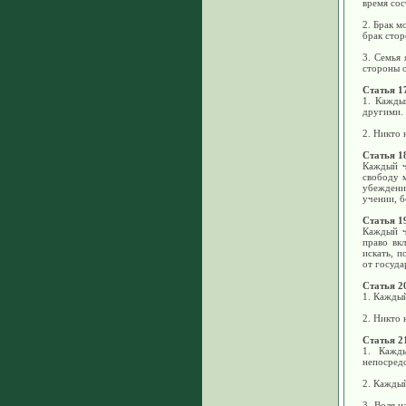
время сос
2. Брак м
брак стор
3. Семья 
стороны о
Статья 1
1. Кажды
другими.
2. Никто 
Статья 1
Каждый ч
свободу 
убеждени
учении, 
Статья 1
Каждый ч
право вк
искать, 
от госуда
Статья 2
1. Каждый
2. Никто 
Статья 2
1. Кажд
непосредс
2. Каждый
3. Воля н