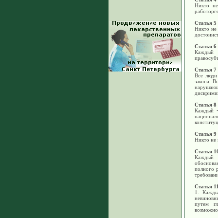
Никто не
работорго
Статья 5
Никто не
достоинс
Статья 6
Каждый 
правосуб
Статья 7
Все люди
закона. 
нарушающе
дискрими
Статья 8
Каждый ч
национал
конституц
Статья 9
Никто не
Статья 1
Каждый 
обоснова
полного р
требован
Статья 1
1. Кажды
невиновн
путем гл
возможно