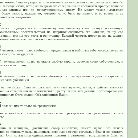
 не может быть осужден за преступление на основании совершения какого-либо
и за бездействие, которые во время их совершения не составляли преступления по
ьным законам или по международному праву. Не может также налагаться
е более тяжкое, нежели то, которое могло быть применено в то время, когда
ение было совершено.
2
 может подвергаться произвольному вмешательству в его личную и семейную
роизвольным посягательствам на неприкосновенность его жилища, тайну его
нденции или на его честь и репутацию. Каждый человек имеет право на защиту
 такого вмешательства или таких посягательств.
3
 человек имеет право свободно передвигаться и выбирать себе местожительство
х каждого государства.
й человек имеет право покидать любую страну, включая свою собственную, и
ься в свою страну.
4
й человек имеет право искать убежища от преследования в других странах и
ться этим убежищем.
раво не может быть использовано в случае преследования, в действительности
ого на совершении неполитического преступления, или деяния, противоречащего
принципам Организации Объединенных Наций.
5
 человек имеет право на гражданство.
 не может быть произвольно лишен своего гражданства или права изменить свое
тво.
6
ины и женщины, достигшие совершеннолетия, имеют право без всяких
ий по признаку расы, национальности или религии вступать в брак и основывать
ью. Они пользуются одинаковыми правами в отношении вступления в брак, во