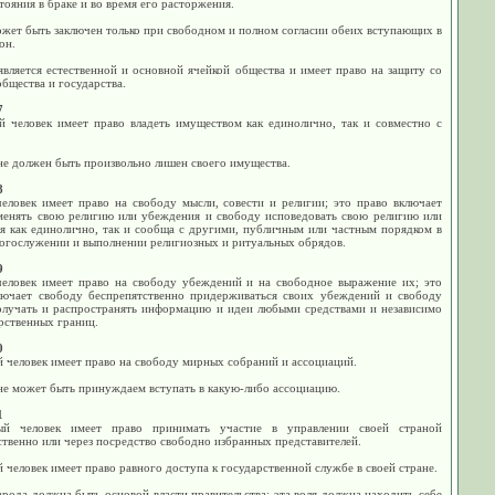
тояния в браке и во время его расторжения.
ожет быть заключен только при свободном и полном согласии обеих вступающих в
он.
является естественной и основной ячейкой общества и имеет право на защиту со
бщества и государства.
7
й человек имеет право владеть имуществом как единолично, так и совместно с
не должен быть произвольно лишен своего имущества.
8
еловек имеет право на свободу мысли, совести и религии; это право включает
менять свою религию или убеждения и свободу исповедовать свою религию или
я как единолично, так и сообща с другими, публичным или частным порядком в
богослужении и выполнении религиозных и ритуальных обрядов.
9
еловек имеет право на свободу убеждений и на свободное выражение их; это
лючает свободу беспрепятственно придерживаться своих убеждений и свободу
получать и распространять информацию и идеи любыми средствами и независимо
рственных границ.
0
 человек имеет право на свободу мирных собраний и ассоциаций.
не может быть принуждаем вступать в какую-либо ассоциацию.
1
ый человек имеет право принимать участие в управлении своей страной
твенно или через посредство свободно избранных представителей.
 человек имеет право равного доступа к государственной службе в своей стране.
арода должна быть основой власти правительства; эта воля должна находить себе