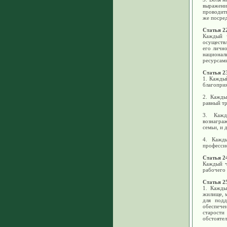
выражен
проводит
же посре
Статья 2
Каждый ч
осуществ
его лично
националь
ресурсами
Статья 2
1. Кажды
благоприя
2. Кажды
равный тр
3. Кажд
вознаграж
семьи, и 
4. Кажд
професси
Статья 2
Каждый ч
рабочего 
Статья 2
1. Кажды
жилище, 
для подд
обеспече
старости
обстоятел