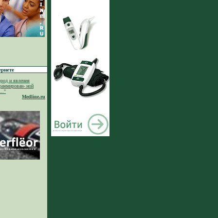
ернете
род и явления
раммирован- ной
.."
Medline.ru