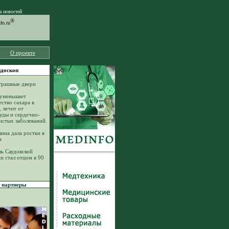
а новостей
®
o.ru
О проекте
доскоп
трашные двери
уменьшает
ество сахара в
, лечит от
уды и сердечно-
истых заболеваний.
ина дала ростки в
м
ь Саудовской
и стал отцом в 90
партнеры