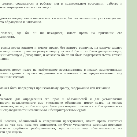
 должен содержаться в рабстве или в подневольном состоянии; рабство и
вля запрещаются во всех их видах.
 должен подвергаться пыткам или жестоким, бесчеловечным или унижающим его
тво обращению и наказанию.
человек, где бы он ни находился, имеет право на признание его
ъектности.
 равны перед законом и имеют право, без всякого различия, на равную защиту
Все люди имеют право на равную защиту от какой бы то ни было дискриминации,
й настоящую Декларацию, и от какого бы то ни было подстрекательства к такой
нации.
еловек имеет право на эффективное восстановление в правах компетентными
ьными судами в случаях нарушения его основных прав, предоставленных ему
ией или законом.
 может быть подвергнут произвольному аресту, задержанию или изгнанию.
0
человек, для определения его прав и обязанностей и для установления
нности предъявленного ему уголовного обвинения, имеет право, на основе
авенства, на то, чтобы его дело было рассмотрено гласно и с соблюдением всех
ий справедливости независимым и беспристрастным судом.
1
й человек, обвиняемый в совершении преступления, имеет право считаться
ым до тех пор, пока его виновность не будет установлена законным порядком
асного судебного разбирательства, при котором ему обеспечиваются все
сти для защиты.