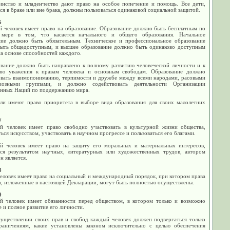
инство и младенчество дают право на особое попечение и помощь. Все дети,
я в браке или вне брака, должны пользоваться одинаковой социальной защитой.
6
й человек имеет право на образование. Образование должно быть бесплатным по
мере в том, что касается начального и общего образования. Начальное
ние должно быть обязательным. Техническое и профессиональное образование
ыть общедоступным, и высшее образование должно быть одинаково доступным
на основе способностей каждого.
ование должно быть направлено к полному развитию человеческой личности и к
ию уважения к правам человека и основным свободам. Образование должно
овать взаимопониманию, терпимости и дружбе между всеми народами, расовыми
иозными группами, и должно содействовать деятельности Организации
нных Наций по поддержанию мира.
ели имеют право приоритета в выборе вида образования для своих малолетних
7
й человек имеет право свободно участвовать в культурной жизни общества,
ься искусством, участвовать в научном прогрессе и пользоваться его благами.
й человек имеет право на защиту его моральных и материальных интересов,
ся результатом научных, литературных или художественных трудов, автором
н является.
8
еловек имеет право на социальный и международный порядок, при котором права
, изложенные в настоящей Декларации, могут быть полностью осуществлены.
9
й человек имеет обязанности перед обществом, в котором только и возможно
 и полное развитие его личности.
существлении своих прав и свобод каждый человек должен подвергаться только
раничениям, какие установлены законом исключительно с целью обеспечения