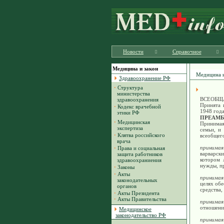
Новости
Справочное
Медицина и закон
Медицина и
Здравоохранение РФ
·
Структура
министерства
ВСЕОБЩ
здравоохранения
Принята 
·
Кодекс врачебной
1948 года
этики РФ
ПРЕАМБ
·
Медицинская
Принимая
экспертиза
семьи, и
·
Клятва российского
всеобщего
врача
принимая
·
Права и социальная
варварски
защита работников
котором 
здравоохраниения
нужды, пр
·
Законы
·
Акты
принимая
законодательных
целях обе
органов
средства,
·
Акты Президента
·
Акты Правительства
принима
отношени
Медицинское
законодательство РФ
принимая