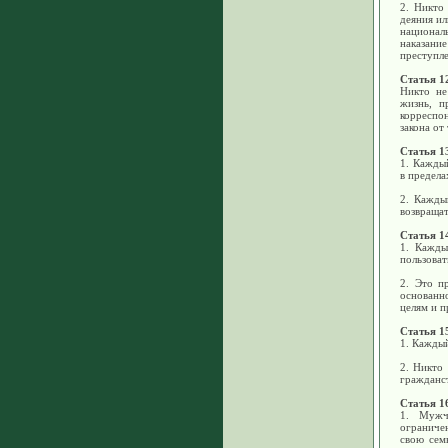
2. Никто
деяния ил
национал
наказани
преступл
Статья 1
Никто не
жизнь, п
корреспо
закона от
Статья 1
1. Каждый
в предела
2. Кажды
возвращат
Статья 1
1. Кажды
пользова
2. Это п
основанн
целям и 
Статья 1
1. Каждый
2. Никто
гражданс
Статья 1
1. Мужч
ограничен
свою сем