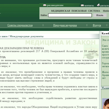
-рекламодателям
-контакты
-рассылк
МЕДИЦИНСКАЯ ПОИСКОВАЯ СИСТЕМА Medinf
Найти:
Советы специалистов
Народная медицина
Форум
Калей
 закон
/
Международные документы
Эти с
Смех 
АЯ ДЕКЛАРАЦИЯ ПРАВ ЧЕЛОВЕКА
колич
и провозглашена резолюцией 217 А (III) Генеральной Ассамблеи от 10 декабря
крови
.
прост
УЛА
сосуд
 во внимание, что признание достоинства, присущего всем членам человеческой
 равных и неотъемлемых прав их является основой свободы, справедливости и
Горош
 мира; и
легко
 во внимание
, что пренебрежение и презрение к правам человека привели к
Жител
м актам, которые возмущают совесть человечества, и что создание такого мира, в
Арави
люди будут иметь свободу слова и убеждений и будут свободны от страха и
лет
овозглашено как высокое стремление людей; и
 во внимание
, что необходимо, чтобы права человека охранялись властью закона в
Наши 
спечения того, чтобы человек не был вынужден прибегать, в качестве последнего
 к восстанию против тирании и угнетения; и
я во внимание
, что необходимо содействовать развитию дружественных
й между народами; и
 во внимание
, что народы Объединенных Наций подтвердили в Уставе свою веру