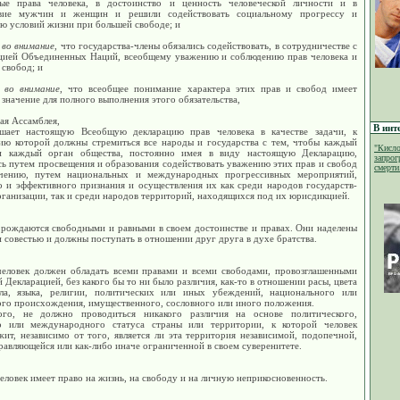
ые права человека, в достоинство и ценность человеческой личности и в
авие мужчин и женщин и решили содействовать социальному прогрессу и
ю условий жизни при большей свободе; и
 во внимание
, что государства-члены обязались содействовать, в сотрудничестве с
цией Объединенных Наций, всеобщему уважению и соблюдению прав человека и
свобод; и
 во внимание
, что всеобщее понимание характера этих прав и свобод имеет
значение для полного выполнения этого обязательства,
ая Ассамблея,
В инт
ашает настоящую Всеобщую декларацию прав человека в качестве задачи, к
ию которой должны стремиться все народы и государства с тем, чтобы каждый
"Кисло
и каждый орган общества, постоянно имея в виду настоящую Декларацию,
запрог
ь путем просвещения и образования содействовать уважению этих прав и свобод
смерти.
чению, путем национальных и международных прогрессивных мероприятий,
о и эффективного признания и осуществления их как среди народов государств-
ганизации, так и среди народов территорий, находящихся под их юрисдикцией.
 рождаются свободными и равными в своем достоинстве и правах. Они наделены
 совестью и должны поступать в отношении друг друга в духе братства.
еловек должен обладать всеми правами и всеми свободами, провозглашенными
 Декларацией, без какого бы то ни было различия, как-то в отношении расы, цвета
ла, языка, религии, политических или иных убеждений, национального или
ого происхождения, имущественного, сословного или иного положения.
го, не должно проводиться никакого различия на основе политического,
о или международного статуса страны или территории, к которой человек
ит, независимо от того, является ли эта территория независимой, подопечной,
авляющейся или как-либо иначе ограниченной в своем суверенитете.
ловек имеет право на жизнь, на свободу и на личную неприкосновенность.