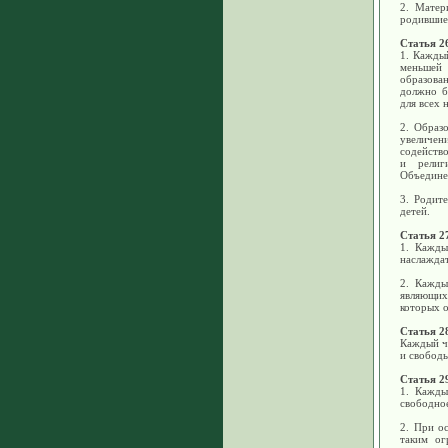
2. Матер
родившиес
Статья 2
1. Кажды
меньшей 
образова
должно б
для всех 
2. Образ
увеличен
содейств
и религ
Объедине
3. Родит
детей.
Статья 2
1. Кажды
наслаждат
2. Кажды
являющих
которых о
Статья 2
Каждый ч
и свободы
Статья 2
1. Кажды
свободное
2. При о
таким ог