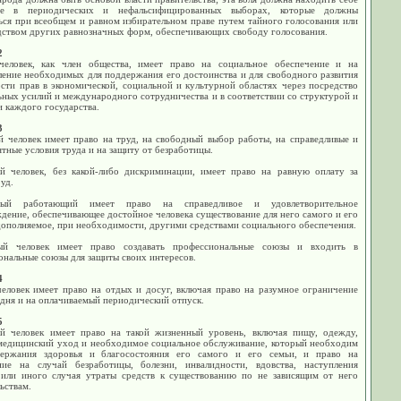
ие в периодических и нефальсифицированных выборах, которые должны
ься при всеобщем и равном избирательном праве путем тайного голосования или
дством других равнозначных форм, обеспечивающих свободу голосования.
2
еловек, как член общества, имеет право на социальное обеспечение и на
ление необходимых для поддержания его достоинства и для свободного развития
сти прав в экономической, социальной и культурной областях через посредство
ных усилий и международного сотрудничества и в соответствии со структурой и
 каждого государства.
3
й человек имеет право на труд, на свободный выбор работы, на справедливые и
тные условия труда и на защиту от безработицы.
й человек, без какой-либо дискриминации, имеет право на равную оплату за
уд.
ый работающий имеет право на справедливое и удовлетворительное
дение, обеспечивающее достойное человека существование для него самого и его
дополняемое, при необходимости, другими средствами социального обеспечения.
ый человек имеет право создавать профессиональные союзы и входить в
ональные союзы для защиты своих интересов.
4
еловек имеет право на отдых и досуг, включая право на разумное ограничение
дня и на оплачиваемый периодический отпуск.
5
й человек имеет право на такой жизненный уровень, включая пищу, одежду,
медицинский уход и необходимое социальное обслуживание, который необходим
ержания здоровья и благосостояния его самого и его семьи, и право на
ние на случай безработицы, болезни, инвалидности, вдовства, наступления
 или иного случая утраты средств к существованию по не зависящим от него
ьствам.