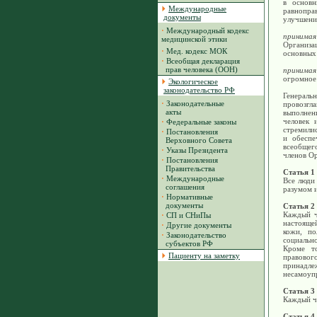
в основн
Международные
равнопр
документы
улучшени
·
Международный кодекс
принимая
медицинской этики
Организа
·
Мед. кодекс МОК
основных 
·
Всеобщая декларация
прав человека (ООН)
принимая
огромное 
Экологическое
законодательство РФ
Генеральн
·
Законодательные
провозгл
акты
выполнен
человек 
·
Федеральные законы
стремилис
·
Постановления
и обеспе
Верховного Совета
всеобщег
·
Указы Президента
членов Ор
·
Постановления
Правительства
Статья 1
·
Международные
Все люди
соглашения
разумом и
·
Нормативные
документы
Статья 2
Каждый ч
·
СП и СНиПы
настоящей
·
Другие документы
кожи, по
·
Законодательство
социальн
субъектов РФ
Кроме то
Пациенту на заметку
правовог
принадлеж
несамоупр
Статья 3
Каждый че
Статья 4