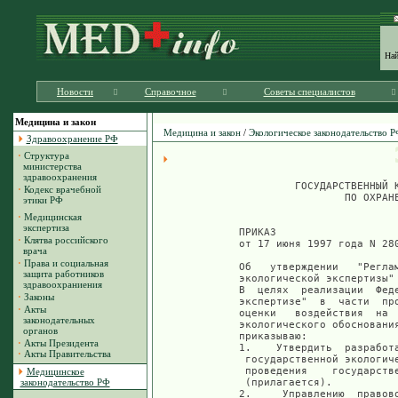
На
Новости
Справочное
Советы специалистов
Медицина и закон
Медицина и закон
/
Экологическое законодательство 
Здравоохранение РФ
·
Структура
министерства
здравоохранения
         ГОСУДАРСТВЕННЫЙ КОМИТЕТ РОССИЙСКОЙ ФЕДЕРАЦИИ
                 ПО ОХРАНЕ ОКРУЖАЮЩЕЙ СРЕДЫ


ПРИКАЗ
от 17 июня 1997 года N 280

Об   утверждении   "Регламента   проведения   государственной
экологической экспертизы"
В  целях  реализации  Федерального закона  "Об  экологической
экспертизе"  в  части  проведения  экологической  экспертизы,
оценки   воздействия  на  окружающую  среду   и   составления
экологического обоснования хозяйственной и иной деятельности
приказываю:
1.    Утвердить  разработанный  и представленный  Управлением
 государственной экологической экспертизы (Чегасов) "Регламент
 проведения    государственной   экологической    экспертизы"
 (прилагается).
2.     Управлению  правового  обеспечения  и  кадров  (Дымов)
 обеспечить государственную регистрацию указанного в пункте 1
 документа в Минюсте России.
3.    Контроль за исполнением настоящего приказа возложить на
 заместителя   Председателя   Госкомэкологии   России    В.М.
 Астапченко.
Председатель В.И. Данилов-Данильян
Зарегистрировано в Министерстве юстиции Российской  Федерации
28 июля 1997 года. Регистрационный N 1359
Приложение  к приказу Госкомэкологии России от 17  июня  1997
года
N 280.
                    РЕГЛАМЕНТ проведения
          государственной экологической экспертизы
                              
1.   Общие положения
1.1.   Регламент  проведения  государственной   экологической
экспертизы  разработан в соответствии  со  ст.7  Федерального
закона от 23.11.95 N 174-ФЗ "Об экологической экспертизе".
1.2.   Настоящий  Регламент  предназначен  для  использования
государственными   специально  уполномоченными   органами   в
области экологической экспертизы.
1.3.   С   настоящим  Регламентом  должны  быть   ознакомлены
заказчики материалов государственной экологической экспертизы
и общественные организации (объединения).
1.4. Государственная экологическая экспертиза организуется  и
проводится    специально   уполномоченными   государственными
органами  в области экологической экспертизы (Госкомэкологией
России и его территориальными органами).
1.5.  Государственная экологическая экспертиза осуществляется
в  соответствии  с  Законом РСФСР от 19.12.91  N  2060-1  "Об
охране  окружающей природной среды", Федеральным законом  "Об
экологической  экспертизе", Положением о  порядке  проведения
государственной   экологической   экспертизы,    утвержденным
постановлением Правительства Российской Федерации от 11  июня
1996  года  N  698, нормативными и методическими документами,
регламентирующими  проведение  государственной  экологической
экспертизы.
1.6.   В  соответствии  со  ст.28  Федерального  закона   "Об
экологической   экспертизе"   государственная   экологическая
экспертиза     проводится     за    плату.     Финансирование
государственной  экологической экспертизы  осуществляется  за
счет средств заказчика материалов, подлежащих государственной
экологической  экспертизе, в полном  соответствии  со  сметой
расходов,    определяемой   в   соответствии   с    порядком,
установленным Госкомэкологией России.
2.      Требования   к   документации,   представляемой    на
 государственную  экологическую  экспертизу,  и  порядок   ее
 предварительного рассмотрения.
2.1.        На   государственную   экологическую   экспертизу
 представляется   документация,  подлежащая   государственной
 экологической экспертизе в соответствии со статьями 11 и  12
 Федерального закона "Об экологической экспертизе".
2.2.      Материалы по объектам государственной экологической
 экспертизы  федерального  уровня направляются  заказчиком  в
 Госкомэкологию   России,   а  по  объектам   государственной
 экологической   экспертизы   уровня   субъектов   Российской
 Федерации - в территориальные органы Госкомэкологии России.
2.3.        Материалы   представляются   на   государственную
 экологическую экспертизу в составе, определенном ст.14 (п.1)
 Федерального закона "Об экологической экспертизе".
2.4.        В   соответствии  с  п.6  и   п.9   постановления
 Правительства "Об утверждении Положения о порядке проведения
 государственной    экологической   экспертизы"    материалы,
 подлежащие    государственной   экологической    экспертизе,
 opedqr`bk~rq  в  двух  экземплярах, материалы  согласований,
 обсуждений и иные документы - в одном экземпляре.
 При    представлении   документации,   не    соответствующей
 указанным    требованиям,   Госкомэкология    России    (его
 территориальный  орган) в срок не более  семи  дней  со  дня
 регистрации  поступивших  материалов  направляет   заказчику
 уведомление  о  некомплектности  материалов  и   сроках   их
 представления.
 Документация,  не укомплектованная в течение  одного  месяца
 со   дня  получения  извещения,  возвращается  заказчику   с
 письменным уведомлением.
2.5.       При  отсутствии документа, подтверждающего  оплату
 проведения   
·
Кодекс врачебной
этики РФ
·
Медицинская
экспертиза
·
Клятва российского
врача
·
Права и социальная
защита работников
здравоохраниения
·
Законы
·
Акты
законодательных
органов
·
Акты Президента
·
Акты Правительства
Медицинское
законодательство РФ