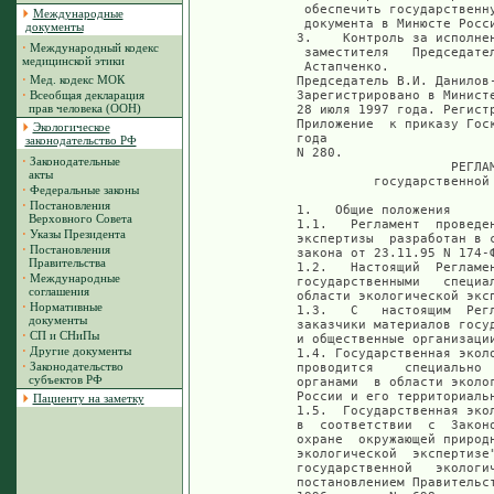
Международные
документы
·
Международный кодекс
медицинской этики
·
Мед. кодекс МОК
·
Всеобщая декларация
прав человека (ООН)
Экологическое
законодательство РФ
·
Законодательные
акты
·
Федеральные законы
·
Постановления
Верховного Совета
·
Указы Президента
·
Постановления
Правительства
·
Международные
соглашения
·
Нормативные
документы
·
СП и СНиПы
·
Другие документы
·
Законодательство
субъектов РФ
Пациенту на заметку