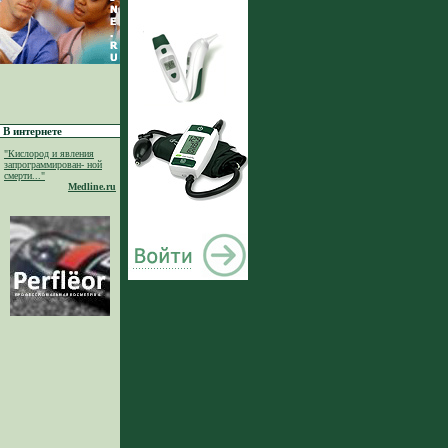
В интернете
"Кислород и явления
запрограммирован- ной
смерти..."
Medline.ru