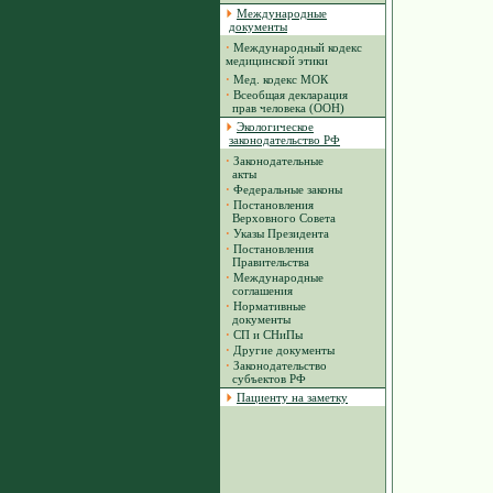
Международные
документы
·
Международный кодекс
медицинской этики
·
Мед. кодекс МОК
·
Всеобщая декларация
прав человека (ООН)
Экологическое
законодательство РФ
·
Законодательные
акты
·
Федеральные законы
·
Постановления
Верховного Совета
·
Указы Президента
·
Постановления
Правительства
·
Международные
соглашения
·
Нормативные
документы
·
СП и СНиПы
·
Другие документы
·
Законодательство
субъектов РФ
Пациенту на заметку