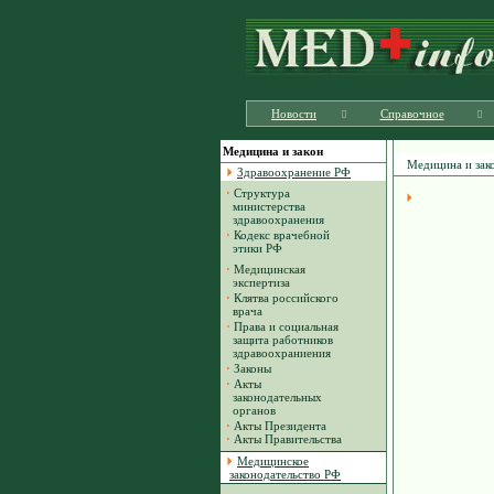
Новости
Справочное
Медицина и закон
Медицина и зак
Здравоохранение РФ
·
Структура
министерства
здравоохранения
·
Кодекс врачебной
этики РФ
·
Медицинская
экспертиза
·
Клятва российского
врача
·
Права и социальная
защита работников
здравоохраниения
·
Законы
·
Акты
законодательных
органов
·
Акты Президента
·
Акты Правительства
Медицинское
законодательство РФ