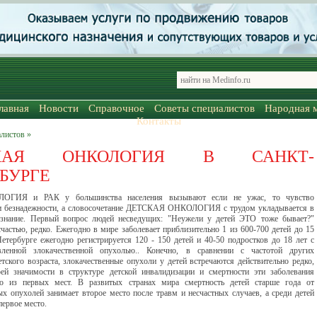
лавная
Новости
Справочное
Советы специалистов
Народная 
Контакты
листов »
СКАЯ ОНКОЛОГИЯ В САНКТ-
БУРГЕ
ОГИЯ и РАК у большинства населения вызывают если не ужас, то чувство
 и безнадежности, а словосочетание ДЕТСКАЯ ОНКОЛОГИЯ с трудом укладывается в
ознание. Первый вопрос людей несведущих: "Неужели у детей ЭТО тоже бывает?"
счастью, редко. Ежегодно в мире заболевает приблизительно 1 из 600-700 детей до 15
Петербурге ежегодно регистрируется 120 - 150 детей и 40-50 подростков до 18 лет с
ленной злокачественной опухолью.. Конечно, в сравнении с частотой других
етского возраста, злокачественные опухоли у детей встречаются действительно редко,
ей значимости в структуре детской инвалидизации и смертности эти заболевания
о из первых мест. В развитых странах мира смертность детей старше года от
ых опухолей занимает второе место после травм и несчастных случаев, а среди детей
 первое место.