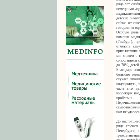
ряда лет снаб
немецкими адр
медикаментами
детские онкол
сейчас отноше
говорим на од
Особую роль 
помощи медик
(Гамбург), п
отметить как
присылавшие п
мы можем с го
сопоставимы с
до 70%, детей
Благодаря наш
больным онкол
случаев вполн
подчеркнуть, 
часть этих д
коррекция по
проблемы.
Перечисленн
самоотверженн
нам не удалось
До настоящего
ряде случаев
Петербурге, 
трансплантаци