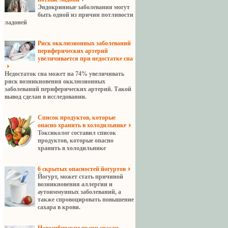
Эндокринные заболевания могут
быть одной из причин потливости
ладоней
Риск окклюзионных заболеваний
периферических артерий
увеличивается при недостатке сна
Недостаток сна может на 74% увеличивать
риск возникновения окклюзионных
заболеваний периферических артерий. Такой
вывод сделан в исследовании.
Cписок продуктов, которые
опасно хранить в холодильнике
Токсиколог составил список
продуктов, которые опасно
хранить в холодильнике
6 скрытых опасностей йогуртов
Йогурт, может стать причиной
возникновения аллергии и
аутоиммунных заболеваний, а
также спровоцировать повышение
сахара в крови.