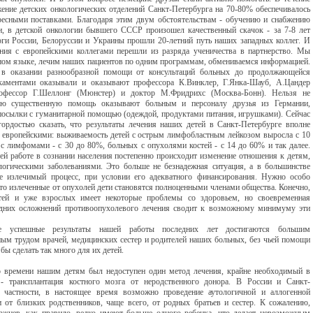
жение детских онкологических отделений Санкт-Петербурга на 70-80% обеспечивалось
есными поставками. Благодаря этим двум обстоятельствам - обучению и снабжению
, в детской онкологии бывшего СССР произошел качественный скачок - за 7-8 лет
оги России, Белоруссии и Украины прошли 20-летний путь наших западных коллег. И
ния с европейскими коллегами перешли из разряда ученичества в партнерство. Мы
ном языке, лечим наших пациентов по одним программам, обмениваемся информацией.
в оказании разнообразной помощи от консультаций больных до продолжающейся
аментами оказывали и оказывают профессора К.Винклер, Г.Янка-Шауб, А.Цандер
рофессор Г.Шеллонг (Мюнстер) и доктор М.Фридрихс (Москва-Бонн). Нельзя не
ую существенную помощь оказывают больным и персоналу друзья из Германии,
осылки с гуманитарной помощью (одеждой, продуктами питания, игрушками). Сейчас
рдостью сказать, что результаты лечения наших детей в Санкт-Петербурге вполне
 европейскими: выживаемость детей с острым лимфобластным лейкозом выросла с 10
 с лимфомами - с 30 до 80%, больных с опухолями костей - с 14 до 60% и так далее.
ей работе в сознании населения постепенно происходит изменение отношения к детям,
огическими заболеваниями. Это больше не безнадежная ситуация, а в большинстве
е излечимый процесс, при условии его адекватного финансирования. Нужно особо
что излеченные от опухолей дети становятся полноценными членами общества. Конечно,
етей и уже взрослых имеет некоторые проблемы со здоровьем, но своевременная
здних осложнений противоопухолевого лечения сводит к возможному минимуму эти
ые успешные результаты нашей работы последних лет достигаются большим
ым трудом врачей, медицинских сестер и родителей наших больных, без чьей помощи
 бы сделать так много для их детей.
 времени нашим детям был недоступен один метод лечения, крайне необходимый в
 - трансплантация костного мозга от неродственного донора. В России и Санкт-
в частности, в настоящее время возможно проведение аутологичной и аллогенной
и от близких родственников, чаще всего, от родных братьев и сестер. К сожалению,