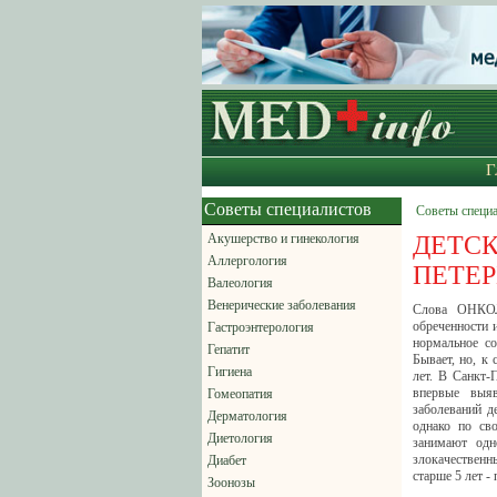
Г
Советы специалистов
Советы специа
Акушерство и гинекология
ДЕТ
Аллергология
ПЕТЕР
Валеология
Венерические заболевания
Слова ОНКОЛ
обреченности
Гастроэнтерология
нормальное с
Гепатит
Бывает, но, к 
Гигиена
лет. В Санкт-
впервые выяв
Гомеопатия
заболеваний д
Дерматология
однако по сво
Диетология
занимают одн
злокачественн
Диабет
старше 5 лет -
Зоонозы