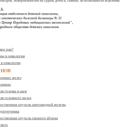
онсоров, пожертвователей на судьбы детей и, главное, на возможности исцеления.
.Б.
ующая отделением детской онкологии,
и генетических болезней больницы № 31
 Центр Передовых медицинских технологий",
родного общества детских онкологов.
кое рак?
ны в онкологии
в онкологии
АНОВ
люнных желез
лазницы
ли головы и шеи
ли головного мозга
чественная опухоль щитовидной железы
адпочечника
ественная опухоль глазного яблока
гкого