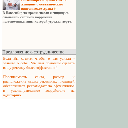
Новосибирские врачи спасли
женщину с металлическим
винтом возле сердца
В Новосибирске врачи спасли женщину со
сломанной системой коррекции
позвоночника, винт которой угрожал аорте.
Предложение о сотрудничестве
Если Вы хотите, чтобы о вас узнали -
заявите о себе. Мы вам поможем сделать
вашу рекламу более эффективной.
Посещаемость сайта, размер и
расположение наших рекламных площадей
обеспечивает рекламодателю эффективное
и узконаправленное воздействие на
аудиторию.