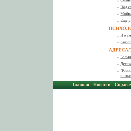
Солне
Под с
Мобил
Еще р
ПСИХОЛ
И о см
Как о
АДРЕСА
Больн
Детск
"Клин
онкол
Главная
Новости
Справо