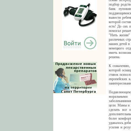
семьи петербу
подбор родств
банк пупови
поддающимися 
вывести ребен
которой соста
есть! До сих 
помогал решат
"Нить жизни" 
различных стр
наших детей в
немецкого отд
иметь возможн
решена.
К сожалению, 
которой оснащ
ставок психол
европейских 
заинтересован
Подавляющему 
моральными 
заболеваниями
цели. Мамы и 
сделать все 
дополнительны
более комфорт
удавалось доб
усилия и резу