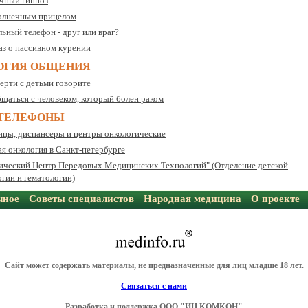
чный гипноз
олнечным прицелом
ьный телефон - друг или враг?
аз о пассивном курении
ОГИЯ ОБЩЕНИЯ
ерти с детьми говорите
бщаться с человеком, который болен раком
/ТЕЛЕФОНЫ
ицы, диспансеры и центры онкологические
ая онкология в Санкт-петербурге
ический Центр Передовых Медицинских Технологий" (Отделение детской
огии и гематологии)
чное
Советы специалистов
Народная медицина
О проекте
Сайт может содержать материалы, не предназначенные для лиц младше 18 лет.
Связаться с нами
Разработка и поддержка OOO "ИЦ КОМКОН"