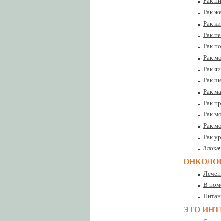
Рак п
Рак ж
Рак к
Рак п
Рак п
Рак м
Рак я
Рак ш
Рак м
Рак п
Рак м
Рак м
Рак ур
Злока
ОНКОЛО
Лечен
В пом
Питан
ЭТО ИНТ