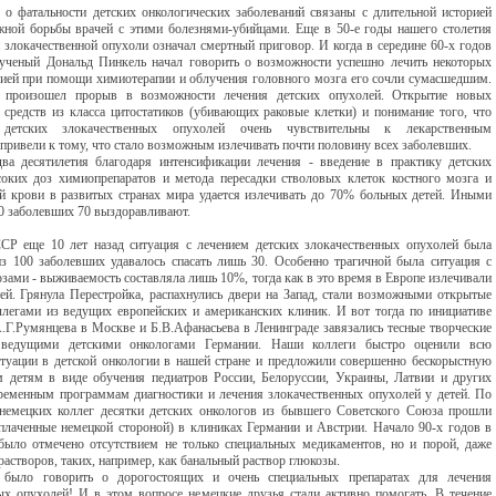
 о фатальности детских онкологических заболеваний связаны с длительной историей
жной борьбы врачей с этими болезнями-убийцами. Еще в 50-е годы нашего столетия
 злокачественной опухоли означал смертный приговор. И когда в середине 60-х годов
ученый Дональд Пинкель начал говорить о возможности успешно лечить некоторых
мией при помощи химиотерапии и облучения головного мозга его сочли сумасшедшим.
 произошел прорыв в возможности лечения детских опухолей. Открытие новых
 средств из класса цитостатиков (убивающих раковые клетки) и понимание того, что
 детских злокачественных опухолей очень чувствительны к лекарственным
 привели к тому, что стало возможным излечивать почти половину всех заболевших.
ва десятилетия благодаря интенсификации лечения - введение в практику детских
оких доз химиопрепаратов и метода пересадки стволовых клеток костного мозга и
й крови в развитых странах мира удается излечивать до 70% больных детей. Иными
00 заболевших 70 выздоравливают.
Р еще 10 лет назад ситуация с лечением детских злокачественных опухолей была
з 100 заболевших удавалось спасать лишь 30. Особенно трагичной была ситуация с
зами - выживаемость составляла лишь 10%, тогда как в это время в Европе излечивали
ей. Грянула Перестройка, распахнулись двери на Запад, стали возможными открытые
ллегами из ведущих европейских и американских клиник. И вот тогда по инициативе
.Г.Румянцева в Москве и Б.В.Афанасьева в Ленинграде завязались тесные творческие
 ведущими детскими онкологами Германии. Наши коллеги быстро оценили всю
итуации в детской онкологии в нашей стране и предложили совершенно бескорыстную
детям в виде обучения педиатров России, Белоруссии, Украины, Латвии и других
ременным программам диагностики и лечения злокачественных опухолей у детей. По
немецких коллег десятки детских онкологов из бывшего Советского Союза прошли
плаченные немецкой стороной) в клиниках Германии и Австрии. Начало 90-х годов в
было отмечено отсутствием не только специальных медикаментов, но и порой, даже
астворов, таких, например, как банальный раствор глюкозы.
 было говорить о дорогостоящих и очень специальных препаратах для лечения
ых опухолей! И в этом вопросе немецкие друзья стали активно помогать. В течение