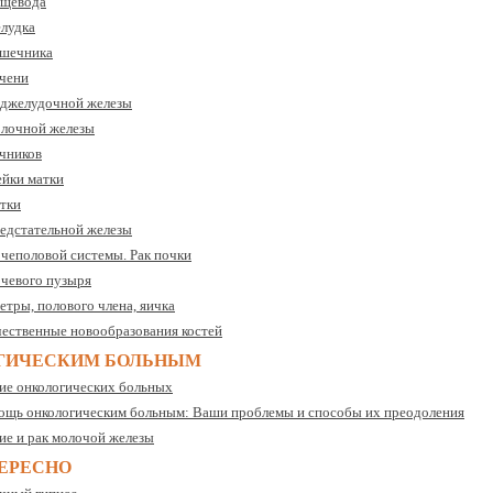
ищевода
елудка
ишечника
ечени
оджелудочной железы
олочной железы
ичников
ейки матки
атки
редстательной железы
очеполовой системы. Рак почки
очевого пузыря
етры, полового члена, яичка
чественные новообразования костей
ГИЧЕСКИМ БОЛЬНЫМ
ие онкологических больных
ощь онкологическим больным: Ваши проблемы и способы их преодоления
ие и рак молочой железы
ЕРЕСНО