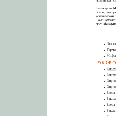
чиновников, сп
Белогурова М
К.м.н., завед
гематологии 
"Клинический
член Междуна
Что та
Терми
Мифы 
РАК ОРГ
Рак с
Рак г
Опухо
Опухо
Злока
Рак н
Злокач
Рак ле