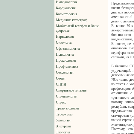
Иммунология
Представления
почти безнаде
Кардиология
диагноз любой
Косметология
американский 
Медицина катастроф
детей с лейке
В конце 70-х
Мобильный телефон и Ваше
лекарственных
здоровье
большинство
Наркология
воздействиям,
Онкология
В последние д
онкологов выс
Офтальмология
периферическо
Психология
словами, из 1
Проктология
В бывшем ССС
Профилактика
удручающей: и
Сексология
детскими лейко
Семья
70% таких дет
контакты с ко
СПИД
профессоров А
Спортивное питание
отношения с
Стоматология
трагичность с
помощь нашим 
Стресс
республик сов
Травматология
предложению 
Туберкулез
стажировки (о
нашей стране 
Урология
элементарных р
Хирургия
Поэтому, что
Экология
злокачественн