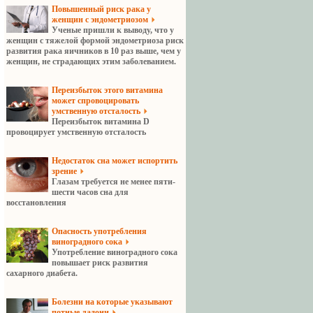
Повышенный риск рака у
женщин с эндометриозом
Ученые пришли к выводу, что у
женщин с тяжелой формой эндометриоза риск
развития рака яичников в 10 раз выше, чем у
женщин, не страдающих этим заболеванием.
Переизбыток этого витамина
может спровоцировать
умственную отсталость
Переизбыток витамина D
провоцирует умственную отсталость
Недостаток сна может испортить
зрение
Глазам требуется не менее пяти-
шести часов сна для
восстановления
Опасность употребления
виноградного сока
Употребление виноградного сока
повышает риск развития
сахарного диабета.
Болезни на которые указывают
потные ладони