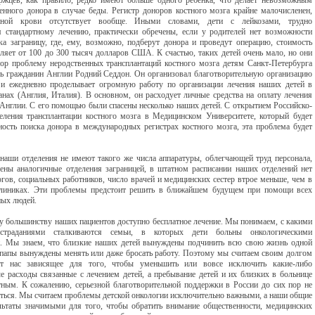
ржцев, как правило, редко имеют больше одного ребенка, что делает невозможным
енного донора в случае беды. Регистр доноров костного мозга крайне малочисленен,
нной крови отсутствует вообще. Иными словами, дети с лейкозами, трудно
стандартному лечению, практически обречены, если у родителей нет возможности
ка заграницу, где, ему, возможно, подберут донора и проведут операцию, стоимость
вляет от 100 до 300 тысяч долларов США. К счастью, таких детей очень мало, но они
пор проблему неродственных трансплантаций костного мозга детям Санкт-Петербурга
ь гражданин Англии Родний Седдон. Он организовал благотворительную организацию
и ежедневно проделывает огромную работу по организации лечения наших детей в
анах (Англия, Италия). В основном, он расходует личные средства на оплату лечения
 Англии. С его помощью были спасены несколько наших детей. С открытием Российско-
еления трансплантации костного мозга в Медицинском Университете, который будет
ость поиска донора в международных регистрах костного мозга, эта проблема будет
наши отделения не имеют такого же числа аппаратуры, облегчающей труд персонала,
ены аналогичные отделения заграницей, в штатном расписании наших отделений нет
огов, социальных работников, число врачей и медицинских сестер втрое меньше, чем в
клиниках. Эти проблемы предстоит решить в ближайшем будущем при помощи всех
ных людей.
большинству наших пациентов доступно бесплатное лечение. Мы понимаем, с какими
страданиями сталкиваются семьи, в которых дети больны онкологическими
. Мы знаем, что близкие наших детей вынуждены подчинить всю свою жизнь одной
папы вынуждены менять или даже бросать работу. Поэтому мы считаем своим долгом
от нас зависящее для того, чтобы уменьшить или вовсе исключить какие-либо
е расходы связанные с лечением детей, а пребывание детей и их близких в больнице
ным. К сожалению, серьезной благотворительной поддержки в России до сих пор не
иться. Мы считаем проблемы детской онкологии исключительно важными, а наши общие
льтаты значимыми для того, чтобы обратить внимание общественности, медицинских