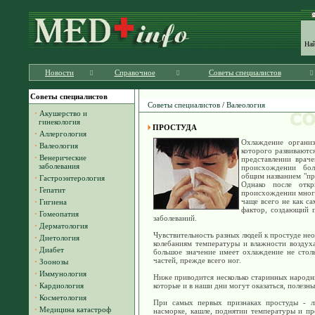
На
Новости
Справочное
Советы специалистов
Советы специалистов
Советы специалистов
/
Валеология
·
Акушерство и
гинекология
ПРОСТУДА
·
Аллергология
Охлаждение организ
·
Валеология
которого развиваютс
·
Венерические
представлении врач
заболевания
происхождении бол
общим названием "про
·
Гастроэнтерология
Однако после отк
·
Гепатит
происхождении многи
чаще всего не как са
·
Гигиена
фактор, создающий 
·
Гомеопатия
заболеваний.
·
Дерматология
Чувствительность разных людей к простуде неод
·
Диетология
колебаниям температуры и влажности воздуха
·
Диабет
большое значение имеет охлаждение не столь
частей, прежде всего ног.
·
Зоонозы
·
Иммунология
Ниже приводится несколько старинных народны
·
Кардиология
которые и в наши дни могут оказаться, полезн
·
Косметология
При самых первых признаках простуды - ли
·
Медицина катастроф
насморке, кашле, поднятии температуры и п