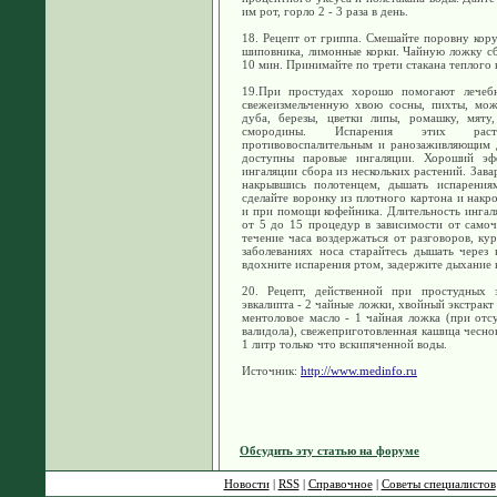
им рот, горло 2 - 3 раза в день.
18. Рецепт от гриппа. Смешайте поровну кору
шиповника, лимонные корки. Чайную ложку сбо
10 мин. Принимайте по трети стакана теплого н
19.При простудах хорошо помогают лечебн
свежеизмельченную хвою сосны, пихты, можж
дуба, березы, цветки липы, ромашку, мяту,
смородины. Испарения этих расте
противовоспалительным и ранозаживляющим 
доступны паровые ингаляции. Хороший эфф
ингаляции сбора из нескольких растений. Зава
накрывшись полотенцем, дышать испарениям
сделайте воронку из плотного картона и накр
и при помощи кофейника. Длительность ингаля
от 5 до 15 процедур в зависимости от самоч
течение часа воздержаться от разговоров, ку
заболеваниях носа старайтесь дышать через 
вдохните испарения ртом, задержите дыхание н
20. Рецепт, действенной при простудных з
эвкалипта - 2 чайные ложки, хвойный экстракт 
ментоловое масло - 1 чайная ложка (при отс
валидола), свежеприготовленная кашица чеснок
1 литр только что вскипяченной воды.
Источник:
http://www.medinfo.ru
Обсудить эту статью на форуме
Новости
|
RSS
|
Справочное
|
Советы специалистов