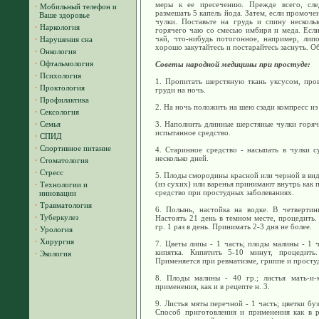
меры к ее пресечению. Прежде всего, сле
·
Мобильный телефон и
размешать 5 капель йода. Затем, если промоче
Ваше здоровье
чулки. Поставьте на грудь и спину несколь
·
Наркология
горячего чаю со смесью имбиря и меда. Если 
чай, что-нибудь потогонное, например, липо
·
Нарушения сна
хорошо закутайтесь и постарайтесь заснуть. О
·
Онкология
·
Офтальмология
Советы народной медицины при простуде:
·
Психология
1. Пропитать шерстяную ткань уксусом, про
·
Проктология
груди на ночь.
·
Профилактика
2. На ночь положить на шею сзади компресс из 
·
Сексология
·
Семья
3. Наполнить длинные шерстяные чулки горяч
испытанное средство.
·
СПИД
·
Спортивное питание
4. Старинное средство - насыпать в чулки 
несколько дней.
·
Стоматология
·
Стресс
5. Плоды смородины красной или черной в вид
(из сухих) или варенья принимают внутрь как
·
Технологии и
средство при простудных заболеваниях.
инновации
·
Травматология
6. Полынь, настойка на водке. В четвертин
·
Туберкулез
Настоять 21 день в темном месте, процедить
гр. 1 раз в день. Принимать 2-3 дня не более.
·
Урология
·
Хирургия
7. Цветы липы - 1 часть; плоды малины - 1 ч
кипятка. Кипятить 5-10 минут, процедит
·
Экология
Применяется при ревматизме, гриппе и просту
8. Плоды малины - 40 гр.; листья мать-и-
применения, как и в рецепте н. 3.
9. Листья мяты перечной - 1 часть; цветки буз
Способ приготовления и применения как в р