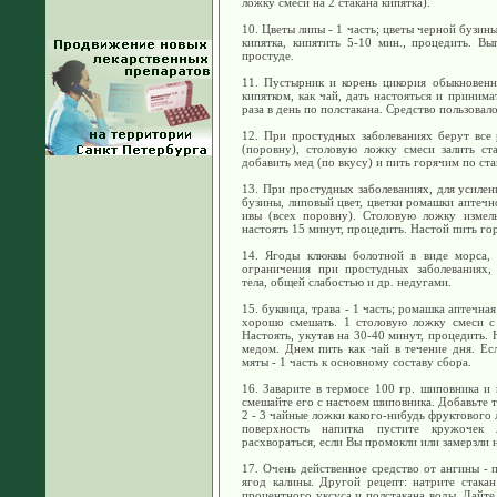
ложку смеси на 2 стакана кипятка).
10. Цветы липы - 1 часть; цветы черной бузины
кипятка, кипятить 5-10 мин., процедить. В
простуде.
11. Пустырник и корень цикория обыкновенн
кипятком, как чай, дать настояться и приним
раза в день по полстакана. Средство пользова
12. При простудных заболеваниях берут все 
(поровну), столовую ложку смеси залить ст
добавить мед (по вкусу) и пить горячим по стак
13. При простудных заболеваниях, для усилен
бузины, липовый цвет, цветки ромашки аптечно
ивы (всех поровну). Столовую ложку измель
настоять 15 минут, процедить. Настой пить го
14. Ягоды клюквы болотной в виде морса, 
ограничения при простудных заболеваниях,
тела, общей слабостью и др. недугами.
15. буквица, трава - 1 часть; ромашка аптечная
хорошо смешать. 1 столовую ложку смеси с 
Настоять, укутав на 30-40 минут, процедить. 
медом. Днем пить как чай в течение дня. Ес
мяты - 1 часть к основному составу сбора.
16. Заварите в термосе 100 гр. шиповника и 
смешайте его с настоем шиповника. Добавьте т
2 - 3 чайные ложки какого-нибудь фруктового л
поверхность напитка пустите кружочек
расхвораться, если Вы промокли или замерзли 
17. Очень действенное средство от ангины - п
ягод калины. Другой рецепт: натрите стакан
процентного уксуса и полстакана воды. Дайте