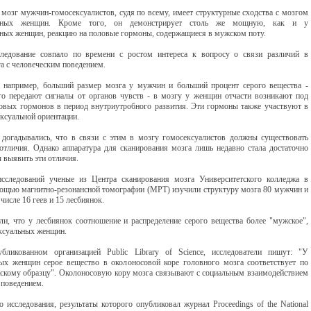
 мозг мужчин-гомосексуалистов, судя по всему, имеет структурные сходства с мозгом
альных женщин. Кроме того, он демонстрирует столь же мощную, как и у
ьных женщин, реакцию на половые гормоны, содержащиеся в мужском поту.
ледование совпало по времени с ростом интереса к вопросу о связи различий в
а с человеческим поведением.
, например, больший размер мозга у мужчин и больший процент серого вещества -
го передают сигналы от органов чувств - в мозгу у женщин отчасти возникают под
овых гормонов в период внутриутробного развития. Эти гормоны также участвуют в
ксуальной ориентации.
догадывались, что в связи с этим в мозгу гомосексуалистов должны существовать
отличия. Однако аппаратура для сканирования мозга лишь недавно стала достаточно
 выявить эти отличия.
сследований ученые из Центра сканирования мозга Университетского колледжа в
ощью магнитно-резонансной томографии (МРТ) изучили структуру мозга 80 мужчин и
числе 16 геев и 15 лесбиянок.
и, что у лесбиянок соотношение и распределение серого вещества более "мужское",
ексуальных женщин.
убликованном организацией Public Library of Science, исследователи пишут: "У
ых женщин серое вещество в околоносовой коре головного мозга соответствует по
скому образцу". Околоносовую кору мозга связывают с социальным взаимодействием
 поведением.
о исследования, результаты которого опубликовал журнал Proceedings of the National