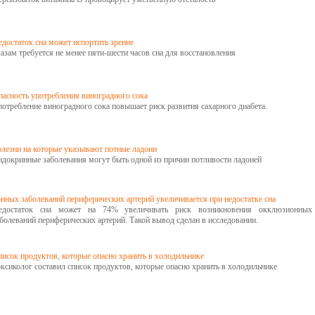
достаток сна может испортить зрение
азам требуется не менее пяти-шести часов сна для восстановления
пасность употребления виноградного сока
отребление виноградного сока повышает риск развития сахарного диабета.
олезни на которые указывают потные ладони
ндокринные заболевания могут быть одной из причин потливости ладоней
нных заболеваний периферических артерий увеличивается при недостатке сна
едостаток сна может на 74% увеличивать риск возникновения окклюзионных
болеваний периферических артерий. Такой вывод сделан в исследовании.
исок продуктов, которые опасно хранить в холодильнике
ксиколог составил список продуктов, которые опасно хранить в холодильнике