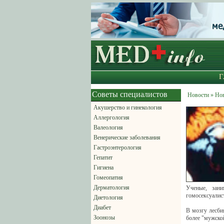
Г
Советы специалистов
Новости » Но
Акушерство и гинекология
Аллергология
Валеология
Венерические заболевания
Гастроэнтерология
Гепатит
Гигиена
Гомеопатия
Дерматология
Ученые, зани
гомосексуалис
Диетология
Диабет
В мозгу лесби
Зоонозы
более "мужской