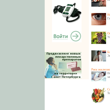
Не
Гл
О
Уп
Б
Э
Риск окклюзио
Н
за
Cп
То