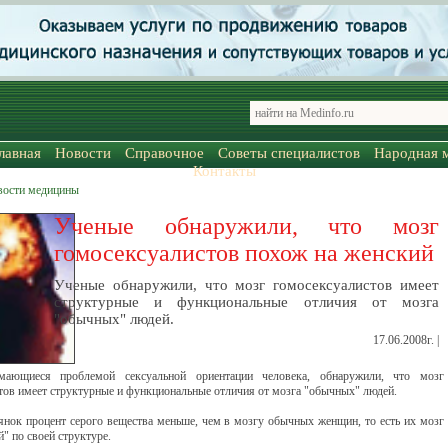
лавная
Новости
Справочное
Советы специалистов
Народная 
Контакты
вости медицины
Ученые обнаружили, что мозг
гомосексуалистов похож на женский
Ученые обнаружили, что мозг гомосексуалистов имеет
структурные и функциональные отличия от мозга
"обычных" людей.
17.06.2008г. |
мающиеся проблемой сексуальной ориентации человека, обнаружили, что мозг
тов имеет структурные и функциональные отличия от мозга "обычных" людей.
янок процент серого вещества меньше, чем в мозгу обычных женщин, то есть их мозг
" по своей структуре.