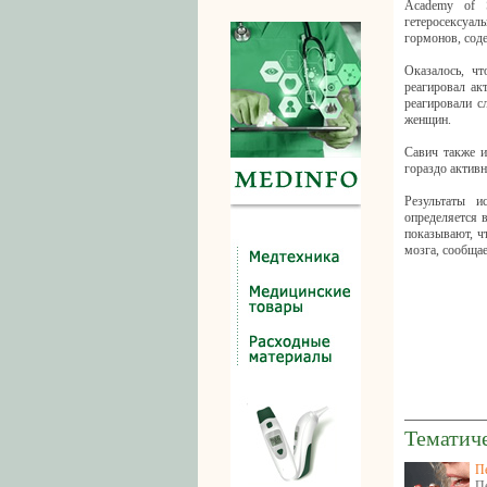
Academy of 
гетеросексуал
гормонов, сод
Оказалось, чт
реагировал ак
реагировали с
женщин.
Савич также и
гораздо активн
Результаты и
определяется 
показывают, ч
мозга, сообщает
Тематич
П
П