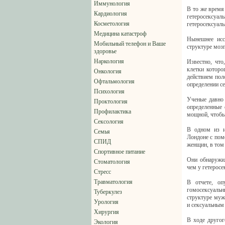
Иммунология
В то же время
Кардиология
гетеросексу
Косметология
гетеросексуал
Медицина катастроф
Нынешнее исс
Мобильный телефон и Ваше
структуре мозг
здоровье
Наркология
Известно, что
клетки которо
Онкология
действием пол
Офтальмология
определении се
Психология
Ученые давно 
Проктология
определенные 
Профилактика
мощной, чтобы
Сексология
В одном из и
Семья
Лондоне с пом
СПИД
женщин, в том 
Спортивное питание
Они обнаружил
Стоматология
чем у гетерос
Стресс
Травматология
В отчете, оп
гомосексуальн
Туберкулез
структуре муж
Урология
и сексуальным
Хирургия
В ходе другог
Экология