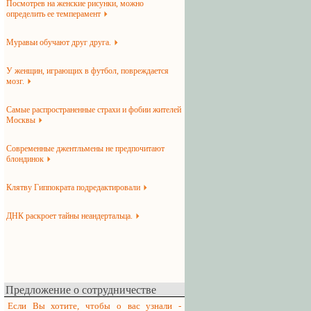
Посмотрев на женские рисунки, можно
определить ее темперамент
Муравьи обучают друг друга.
У женщин, играющих в футбол, повреждается
мозг.
Самые распространенные страхи и фобии жителей
Москвы
Современные джентльмены не предпочитают
блондинок
Клятву Гиппократа подредактировали
ДНК раскроет тайны неандертальца.
Предложение о сотрудничестве
Если Вы хотите, чтобы о вас узнали -