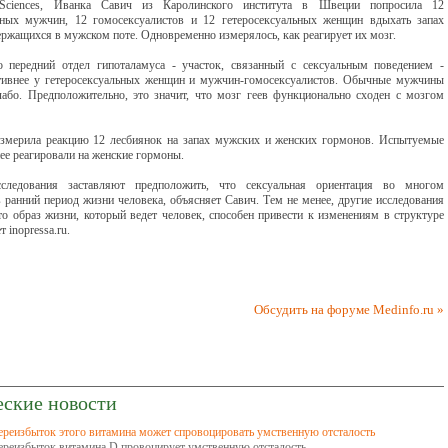
Sciences, Иванка Савич из Каролинского института в Швеции попросила 12
ьных мужчин, 12 гомосексуалистов и 12 гетеросексуальных женщин вдыхать запах
ержащихся в мужском поте. Одновременно измерялось, как реагирует их мозг.
о передний отдел гипоталамуса - участок, связанный с сексуальным поведением -
тивнее у гетеросексуальных женщин и мужчин-гомосексуалистов. Обычные мужчины
лабо. Предположительно, это значит, что мозг геев функционально сходен с мозгом
змерила реакцию 12 лесбиянок на запах мужских и женских гормонов. Испытуемые
ее реагировали на женские гормоны.
сследования заставляют предположить, что сексуальная ориентация во многом
в ранний период жизни человека, объясняет Савич. Тем не менее, другие исследования
то образ жизни, который ведет человек, способен привести к изменениям в структуре
 inopressa.ru.
Обсудить на форуме Medinfo.ru »
еские новости
ереизбыток этого витамина может спровоцировать умственную отсталость
ереизбыток витамина D провоцирует умственную отсталость