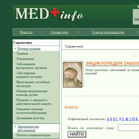
На
Новости
Справочное
Советы специалистов
Справочное
Справочное
Первая помощь
·
Травмы
·
Отравления
ЭНЦИКЛОПЕДИЯ ЗАБО
·
Заболевания
внутренних органов
Поиск различных заболеваний по назва
·
Заболевания
болезней
нервной системы
·
Выполнение лечебных
процедур
·
Первая медицинская
помощь детям
·
Понятие о мнимой и
действительной смерти
ПОИСК
·
Оказание помощи
психическибольным
·
Домашняя аптечка
Алфавитный указатель:
А
Б
В
Г
Д
E
Ж
З
И
К
Энциклопедия
Искать по ключевому слову:
заболеваний
·
Поиск в энциклопедии