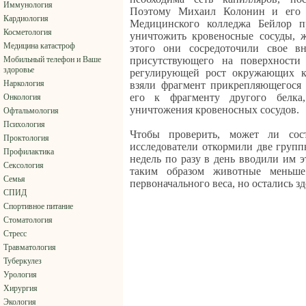
Иммунология
Поэтому Михаил Колонин и его к
Кардиология
Медицинского колледжа Бейлор п
Косметология
уничтожить кровеносные сосуды, 
Медицина катастроф
этого они сосредоточили свое в
Мобильный телефон и Ваше
присутствующего на поверхности
здоровье
регулирующей рост окружающих кр
Наркология
взяли фрагмент прикрепляющегося
его к фрагменту другого белка
Онкология
уничтожения кровеносных сосудов.
Офтальмология
Психология
Чтобы проверить, может ли сос
Проктология
исследователи откормили две групп
Профилактика
недель по разу в день вводили им 
Сексология
таким образом животные меньш
Семья
первоначального веса, но остались з
СПИД
Спортивное питание
Стоматология
Стресс
Травматология
Туберкулез
Урология
Хирургия
Экология