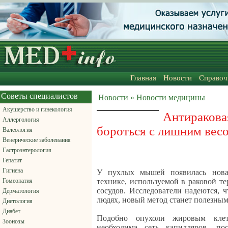
Главная
Новости
Справоч
Советы специалистов
Новости » Новости медицины
Акушерство и гинекология
Антирако
Аллергология
бороться с лишним вес
Валеология
Венерические заболевания
Гастроэнтерология
Гепатит
Гигиена
У пухлых мышей появилась новая
Гомеопатия
технике, используемой в раковой т
сосудов. Исследователи надеются, 
Дерматология
людях, новый метод станет полезным
Диетология
Диабет
Подобно опухоли жировым клет
Зоонозы
необходима сеть капилляров, по