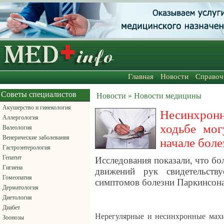
Главная
Новости
Справоч
Советы специалистов
Новости » Новости медицины
Акушерство и гинекология
Несинхрон
Аллергология
ходьбе мог
Валеология
Венерические заболевания
начале боле
Гастроэнтерология
Гепатит
Исследования показали, что бо
Гигиена
движений рук свидетельств
Гомеопатия
симптомов болезни Паркинсона
Дерматология
Диетология
Диабет
Нерегулярные и несинхронные махи
Зоонозы