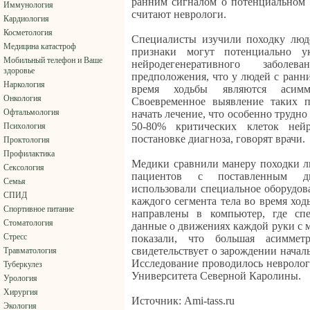
ранним сигналом о потенциальном 
Иммунология
считают неврологи.
Кардиология
Косметология
Специалисты изучили походку люде
Медицина катастроф
признаки могут потенциально у
Мобильный телефон и Ваше
нейродегенеративного заболе
здоровье
предположения, что у людей с ранн
Наркология
время ходьбы являются асимм
Онкология
Своевременное выявление таких п
Офтальмология
начать лечение, что особенно трудно
50-80% критических клеток не
Психология
постановке диагноза, говорят врачи.
Проктология
Профилактика
Медики сравнили манеру походки л
Сексология
пациентов с поставленным ди
Семья
использовали специальное оборудов
СПИД
каждого сегмента тела во время хо
Спортивное питание
направлены в компьютер, где спе
Стоматология
данные о движениях каждой руки с 
Стресс
показали, что большая асимме
свидетельствует о зарождении нача
Травматология
Исследование проводилось невролог
Туберкулез
Университета Северной Каролины.
Урология
Хирургия
Источник: Ami-tass.ru
Экология