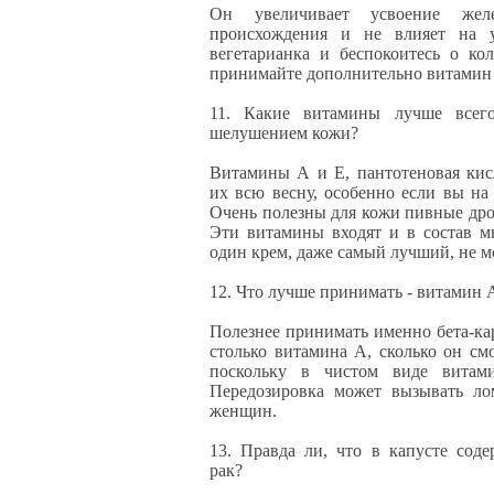
Он увеличивает усвоение желе
происхождения и не влияет на 
вегетарианка и беспокоитесь о ко
принимайте дополнительно витамин
11. Какие витамины лучше всег
шелушением кожи?
Витамины А и Е, пантотеновая кис
их всю весну, особенно если вы на
Очень полезны для кожи пивные др
Эти витамины входят и в состав м
один крем, даже самый лучший, не м
12. Что лучше принимать - витамин 
Полезнее принимать именно бета-ка
столько витамина А, сколько он смо
поскольку в чистом виде витам
Передозировка может вызывать ло
женщин.
13. Правда ли, что в капусте сод
рак?