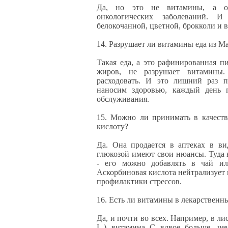
Да, но это не витамины, а о
онкологических заболеваний. 
белокочанной, цветной, брокколи и 
14. Разрушает ли витамины еда из М
Такая еда, а это рафинированная п
жиров, не разрушает витамины.
расходовать. И это лишний раз п
наносим здоровью, каждый день п
обслуживания.
15. Можно ли принимать в качест
кислоту?
Да. Она продается в аптеках в ви
глюкозой имеют свои нюансы. Туда 
- его можно добавлять в чай ил
Аскорбиновая кислота нейтрализует 
профилактики стрессов.
16. Есть ли витамины в лекарственн
Да, и почти во всех. Например, в лис
L.) витамина С вдвое больше, че