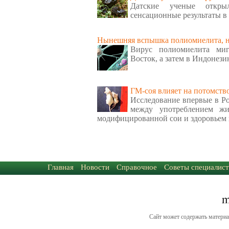
Датские ученые откр
сенсационные результаты в
Нынешняя вспышка полиомиелита, ну
Вирус полиомиелита ми
Восток, а затем в Индонези
ГМ-соя влияет на потомств
Исследование впервые в Ро
между употреблением ж
модифицированной сои и здоровьем 
Главная
Новости
Справочное
Советы специалист
Сайт может содержать материа