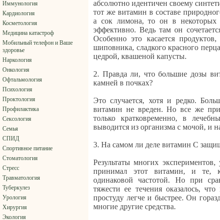
абсолютно идентичен своему синтети
Иммунология
тот же витамин в составе природног
Кардиология
а сок лимона, то он в некоторых 
Косметология
эффективно. Ведь там он сочетает
Медицина катастроф
Особенно это касается продуктов,
Мобильный телефон и Ваше
шиповника, сладкого красного перца
здоровье
цедрой, квашеной капусты.
Наркология
Онкология
2. Правда ли, что большие дозы ви
Офтальмология
камней в почках?
Психология
Проктология
Это случается, хотя и редко. Бол
витамин не вреден. Но все же пр
Профилактика
только кратковременно, в лечебн
Сексология
выводится из организма с мочой, и н
Семья
СПИД
3. На самом ли деле витамин С защи
Спортивное питание
Стоматология
Результаты многих экспериментов, 
Стресс
принимал этот витамин, и те, 
Травматология
одинаковой частотой. Но при сра
Туберкулез
тяжести ее течения оказалось, чт
простуду легче и быстрее. Он гораз
Урология
многие другие средства.
Хирургия
Экология