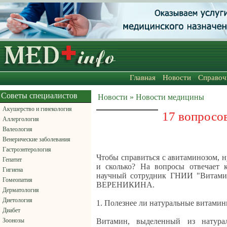
Главная
Новости
Справоч
Советы специалистов
Новости » Новости медицины
Акушерство и гинекология
17 вопросо
Аллергология
Валеология
Венерические заболевания
Гастроэнтерология
Чтобы справиться с авитаминозом, 
Гепатит
и сколько? На вопросы отвечает 
Гигиена
научный сотрудник ГНИИ "Витами
Гомеопатия
ВЕРЕНИКИНА.
Дерматология
Диетология
1. Полезнее ли натуральные витами
Диабет
Зоонозы
Витамин, выделенный из натура