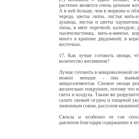
растение является очень ценным в
А в ней больше, чем в моркови и об
череда, цветы липы, листья мать-и
душица, листья и цветы одуванчика
липы, в мяте перечной, календуле, 
тысячелистника, мать-и-мачехи, к
много в крапиве двудомной, в корн
косточках.
17. Как лучше готовить овощи, ч
количество витаминов?
Лучше готовить в микроволновой печ
можно меньше - она вымыва
микроэлементов. Свежие овощи реж
желательно покрупнее, потому что 
света и воздуха. Таким же разрушит
салате свежий огурец и пищевой ук
лимонным соком, рассолом квашеной
Свекла и особенно ее сок спос
давления благодаря содержанию в не