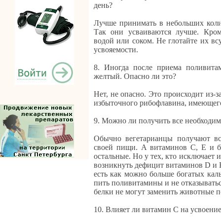
день?
Лучше принимать в небольших колич
Так они усваиваются лучше. Кром
водой или соком. Не глотайте их вс
усвояемости.
8. Иногда после приема поливита
желтый. Опасно ли это?
Нет, не опасно. Это происходит из-з
избыточного рибофлавина, имеющего
9. Можно ли получить все необходи
Обычно вегетарианцы получают вс
своей пищи. А витаминов С, Е и бе
остальные. Но у тех, кто исключает
возникнуть дефицит витаминов D и
есть как можно больше богатых кал
пить поливитамины и не отказыватьс
белки не могут заменить животные п
10. Влияет ли витамин С на усвоени