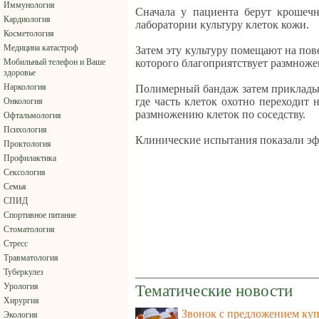
Иммунология
Сначала у пациента берут крошеч
Кардиология
лаборатории культуру клеток кожи.
Косметология
Медицина катастроф
Затем эту культуру помещают на пов
Мобильный телефон и Ваше
которого благоприятствует размноже
здоровье
Наркология
Полимерный бандаж затем приклады
где часть клеток охотно переходит 
Онкология
размножению клеток по соседству.
Офтальмология
Психология
Клинические испытания показали эф
Проктология
Профилактика
Сексология
Семья
СПИД
Спортивное питание
Стоматология
Стресс
Травматология
Туберкулез
Урология
Тематические новости
Хирургия
Звонок с предложением куп
Экология