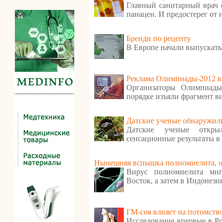
Главный санитарный врач е
панацеи. И предостерег от
Бренди по рецепту
В Европе начали выпускать
Реклама Олимпиады-2012 в
Организаторы Олимпиады
порядке изъяли фрагмент в
Датские ученые обнаружили
Датские ученые откр
сенсационные результаты в
Нынешняя вспышка полиомиелита, ну
Вирус полиомиелита ми
Восток, а затем в Индонези
ГМ-соя влияет на потомств
Исследование впервые в Ро