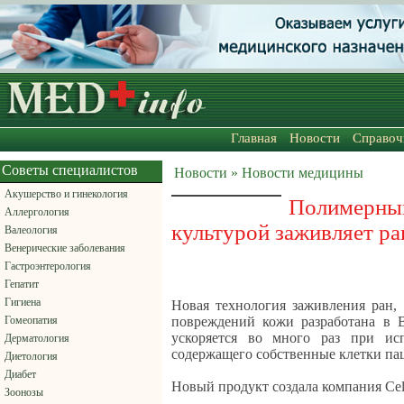
Главная
Новости
Справоч
Советы специалистов
Новости » Новости медицины
Акушерство и гинекология
Полимерны
Аллергология
культурой заживляет р
Валеология
Венерические заболевания
Гастроэнтерология
Гепатит
Гигиена
Новая технология заживления ран, 
Гомеопатия
повреждений кожи разработана в В
ускоряется во много раз при исп
Дерматология
содержащего собственные клетки па
Диетология
Диабет
Новый продукт создала компания Cel
Зоонозы