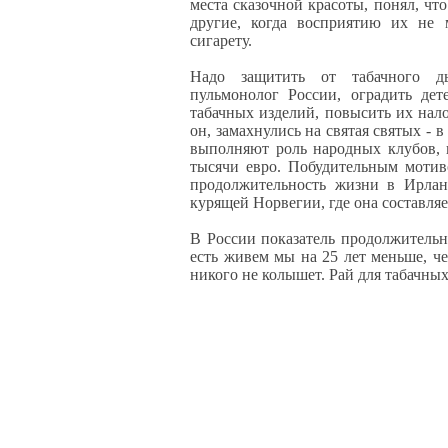
места сказочной красоты, понял, чт
другие, когда восприятию их не 
сигарету.
Надо защитить от табачного д
пульмонолог России, оградить дет
табачных изделий, повысить их нал
он, замахнулись на святая святых - 
выполняют роль народных клубов, 
тысячи евро. Побудительным мотив
продолжительность жизни в Ирлан
курящей Норвегии, где она составляет
В России показатель продолжительно
есть живем мы на 25 лет меньше, че
никого не колышет. Рай для табачны