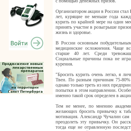
с помощью денежных призов.
Организатором акции в России стал
лет, курящие не меньше года кажд
курить по крайней мере на один ме
принять участие в розыгрыше призов
жизнь и здоровье.
В России основным побудительным
медицинские осложнения. Чаще в
старше 40 лет. Среди тревожа
Социальные причины пока не играю
курения.
"Бросить курить очень легко, я лич
Твен. По разным причинам 75-80% 
однако только треть из них предпри
попытки в этом направлении. Особе
именно такой срок определен в акции
Тем не менее, по мнению академи
желающих бросить привычку к таба
мотивация. Александр Чучалин сам
преодолеть эту привычку. Он расск
тогда еще не отравленную последс