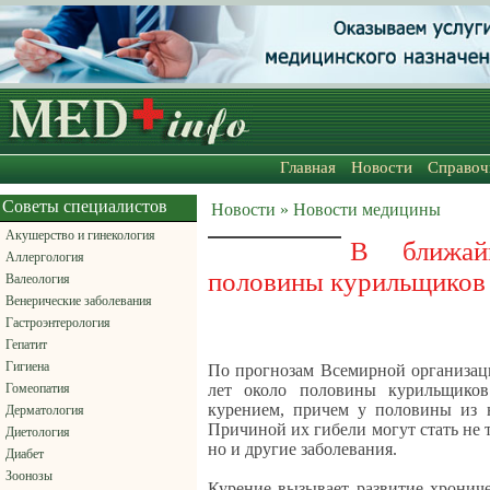
Главная
Новости
Справоч
Советы специалистов
Новости » Новости медицины
Акушерство и гинекология
В ближа
Аллергология
половины курильщиков 
Валеология
Венерические заболевания
Гастроэнтерология
Гепатит
Гигиена
По прогнозам Всемирной организац
Гомеопатия
лет около половины курильщиков
курением, причем у половины из 
Дерматология
Причиной их гибели могут стать не т
Диетология
но и другие заболевания.
Диабет
Зоонозы
Курение вызывает развитие хрониче