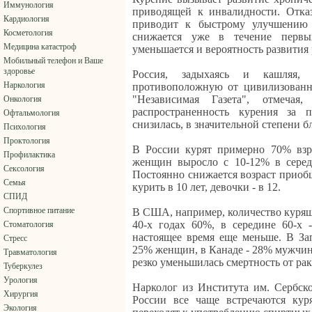
Иммунология
приводящей к инвалидности. Отка
Кардиология
приводит к быстрому улучшению 
Косметология
снижается уже в течение первы
Медицина катастроф
уменьшается и вероятность развития 
Мобильный телефон и Ваше
здоровье
Россия, задыхаясь и кашляя,
Наркология
противоположную от цивилизованн
"Независимая Газета", отмечая
Онкология
распространенность курения за п
Офтальмология
снизилась, в значительной степени б
Психология
Проктология
В России курят примерно 70% взр
Профилактика
женщин выросло с 10-12% в середи
Сексология
Постоянно снижается возраст приоб
Семья
курить в 10 лет, девочки - в 12.
СПИД
Спортивное питание
В США, например, количество куряще
40-х годах 60%, в середине 60-х 
Стоматология
настоящее время еще меньше. В З
Стресс
25% женщин, в Канаде - 28% мужчин
Травматология
резко уменьшилась смертность от рак
Туберкулез
Урология
Нарколог из Института им. Сербско
Хирургия
России все чаще встречаются кур
Экология