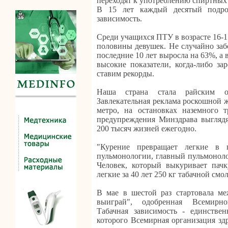
переходят к употреблению спиртных 
В 15 лет каждый десятый подро
зависимость.
Среди учащихся ПТУ в возрасте 16-1
половины девушек. Не случайно забо
последние 10 лет выросла на 63%, а
высокие показатели, когда-либо за
ставим рекорды.
Наша страна стала райским о
Завлекательная реклама роскошной ж
метро, на остановках наземного т
предупреждения Минздрава выгляд
200 тысяч жизней ежегодно.
"Курение превращает легкие в 
пульмонологии, главный пульмоноло
Человек, который выкуривает пачк
легкие за 40 лет 250 кг табачной смо
В мае в шестой раз стартовала ме
выиграй", одобренная Всемирно
Табачная зависимость - единствен
которого Всемирная организация зд