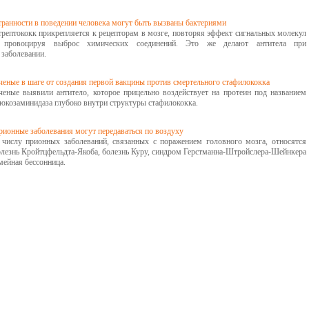
транности в поведении человека могут быть вызваны бактериями
трептококк прикрепляется к рецепторам в мозге, повторяя эффект сигнальных молекул
 провоцируя выброс химических соединений. Это же делают антитела при
заболевании.
ченые в шаге от создания первой вакцины против смертельного стафилококка
ченые выявили антитело, которое прицельно воздействует на протеин под названием
люкозаминидаза глубоко внутри структуры стафилококка.
рионные заболевания могут передаваться по воздуху
 числу прионных заболеваний, связанных с поражением головного мозга, относятся
олезнь Кройтцфельдта-Якоба, болезнь Куру, синдром Герстманна-Штройслера-Шейнкера
мейная бессонница.