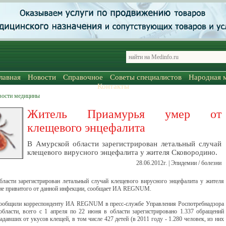
лавная
Новости
Справочное
Советы специалистов
Народная 
Контакты
вости медицины
Житель Приамурья умер от
клещевого энцефалита
В Амурской области зарегистрирован летальный случай
клещевого вирусного энцефалита у жителя Сковородино.
28.06.2012г. | Эпидемии / болезни
ласти зарегистрирован летальный случай клещевого вирусного энцефалита у жителя
не привитого от данной инфекции, сообщает ИА REGNUM.
сообщили корреспонденту ИА REGNUM в пресс-службе Управления Роспотребнадзора
бласти, всего с 1 апреля по 22 июня в области зарегистрировано 1.337 обращений
адавших от укусов клещей, в том числе 427 детей (в 2011 году - 1.280 человек, из них