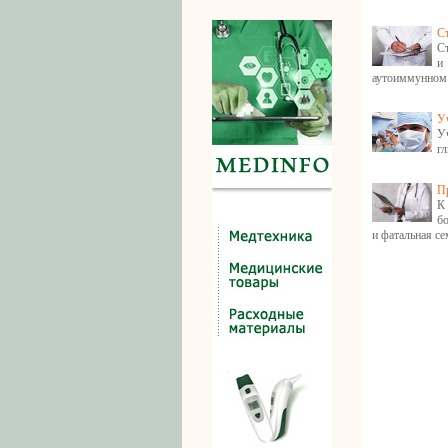
С
С
и
аутоиммунном 
У
У
г
П
К
б
и фатальная се