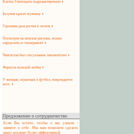
Клятву Гиппократа подредактировали
Безумие красит мужчину
Горошина дала ростки в легком
Посмотрев на женские рисунки, можно
определить ее темперамент
Чингисхан был сексуальным завоевателем
Формула мужской любви
У женщин, играющих в футбол, повреждается
мозг.
Предложение о сотрудничестве
Если Вы хотите, чтобы о вас узнали -
заявите о себе. Мы вам поможем сделать
вашу рекламу более эффективной.