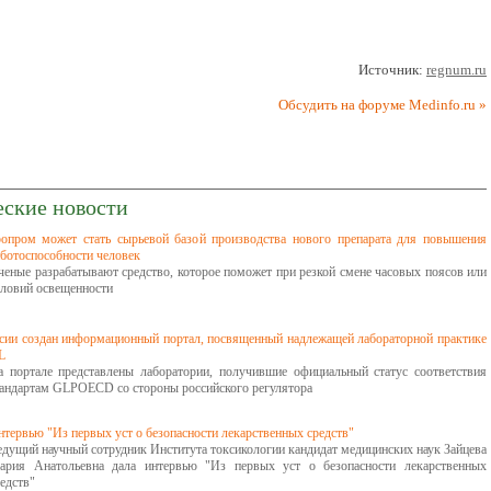
Источник:
regnum.ru
Обсудить на форуме Medinfo.ru »
еские новости
опром может стать сырьевой базой производства нового препарата для повышения
аботоспособности человек
ченые разрабатывают средство, которое поможет при резкой смене часовых поясов или
словий освещенности
сии создан информационный портал, посвященный надлежащей лабораторной практике
L
а портале представлены лаборатории, получившие официальный статус соответствия
тандартам GLPOECD со стороны российского регулятора
тервью "Из первых уст о безопасности лекарственных средств"
едущий научный сотрудник Института токсикологии кандидат медицинских наук Зайцева
ария Анатольевна дала интервью "Из первых уст о безопасности лекарственных
едств"