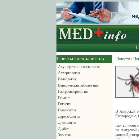
Г
Советы специалистов
Новости » Но
Акушерство и гинекология
Аллергология
Валеология
Венерические заболевания
Гастроэнтерология
Гепатит
Гигиена
Гомеопатия
В Амурской об
Сковородино, 
Дерматология
Диетология
Как 25 июня 
Диабет
по Амурской о
жителей, постр
Зоонозы