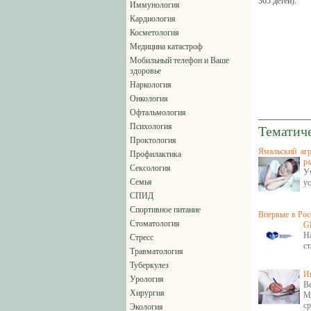
365 детей).
Иммунология
Кардиология
Косметология
Медицина катастроф
Мобильный телефон и Ваше
здоровье
Наркология
Онкология
Офтальмология
Психология
Тематич
Проктология
Ямальский агр
Профилактика
р
Сексология
У
Семья
у
СПИД
Спортивное питание
Впервые в Рос
Стоматология
G
Н
Стресс
с
Травматология
Туберкулез
Ин
Урология
В
Хирургия
М
ср
Экология