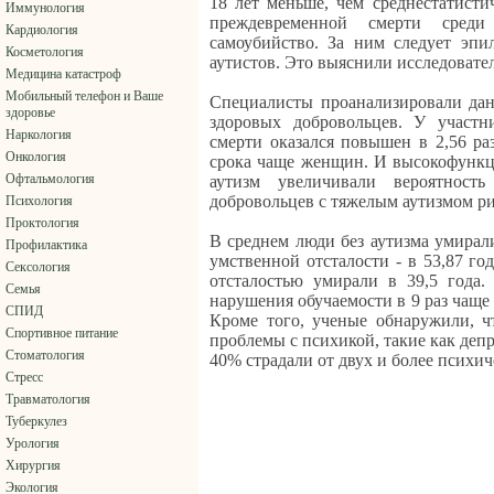
18 лет меньше, чем среднестатист
Иммунология
преждевременной смерти среди
Кардиология
самоубийство. За ним следует эпи
Косметология
аутистов. Это выяснили исследовате
Медицина катастроф
Мобильный телефон и Ваше
Специалисты проанализировали дан
здоровье
здоровых добровольцев. У участ
Наркология
смерти оказался повышен в 2,56 р
Онкология
срока чаще женщин. И высокофунк
Офтальмология
аутизм увеличивали вероятност
добровольцев с тяжелым аутизмом р
Психология
Проктология
В среднем люди без аутизма умирали
Профилактика
умственной отсталости - в 53,87 г
Сексология
отсталостью умирали в 39,5 года.
Семья
нарушения обучаемости в 9 раз чаще
СПИД
Кроме того, ученые обнаружили, 
Спортивное питание
проблемы с психикой, такие как деп
Стоматология
40% страдали от двух и более психич
Стресс
Травматология
Туберкулез
Урология
Хирургия
Экология