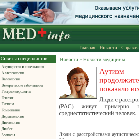
Главная
Новости
Справоч
Советы специалистов
Новости » Новости медицины
Акушерство и гинекология
Аутиз
Аллергология
продолж
Валеология
Венерические заболевания
показало и
Гастроэнтерология
Гепатит
Люди с расстро
Гигиена
(РАС) живут примерно 
Гомеопатия
среднестатистический человек.
Дерматология
Диетология
Диабет
Люди с расстройствами аутистическ
Зоонозы