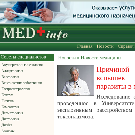
Главная
Новости
Справоч
Советы специалистов
Новости » Новости медицины
Акушерство и гинекология
Причиной
Аллергология
вспышек
Валеология
Венерические заболевания
паразиты в 
Гастроэнтерология
Гепатит
Исследование 
Гигиена
проведенное в Университет
Гомеопатия
эксплозивным расстройством
Дерматология
токсоплазмоза.
Диетология
Диабет
Зоонозы