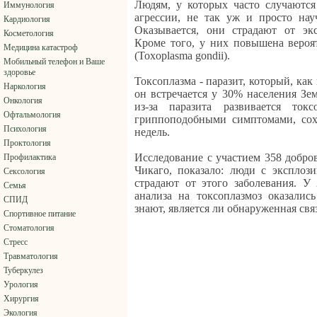
Людям, у которых часто случаютс
Иммунология
агрессии, не так уж и просто нау
Кардиология
Оказывается, они страдают от экс
Косметология
Кроме того, у них повышена вероя
Медицина катастроф
(Toxoplasma gondii).
Мобильный телефон и Ваше
здоровье
Токсоплазма - паразит, который, как
Наркология
он встречается у 30% населения З
Онкология
из-за паразита развивается токс
Офтальмология
гриппоподобными симптомами, сох
Психология
недель.
Проктология
Исследование с участием 358 добро
Профилактика
Чикаго, показало: люди с эксплоз
Сексология
страдают от этого заболевания. У
Семья
анализа на токсоплазмоз оказали
СПИД
знают, является ли обнаруженная св
Спортивное питание
Стоматология
Стресс
Травматология
Туберкулез
Урология
Хирургия
Экология