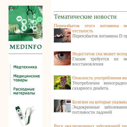
Тематические новости
Переизбыток этого витамина м
отсталость
Переизбыток витамина D п
Недостаток сна может испо
Глазам требуется не м
восстановления
Опасность употребления ви
Употребление виноградн
сахарного диабета.
Болезни на которые указыв
Эндокринные заболеван
потливости ладоней
Риск окклюзионных заболеваний пе