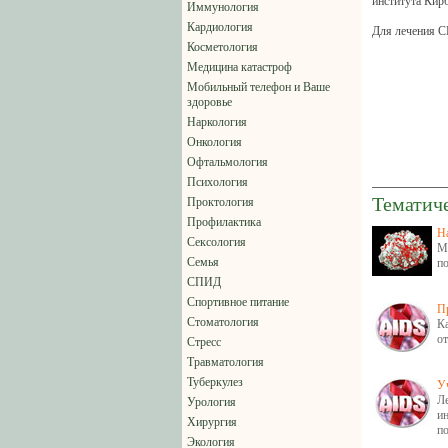
института Кир
Иммунология
Кардиология
Для лечения С
Косметология
Медицина катастроф
Мобильный телефон и Ваше
здоровье
Наркология
Онкология
Офтальмология
Психология
Тематич
Проктология
Профилактика
Н
Сексология
М
Семья
п
СПИД
Спортивное питание
П
Стоматология
К
о
Стресс
Травматология
Туберкулез
У
Л
Урология
и
Хирургия
п
Экология