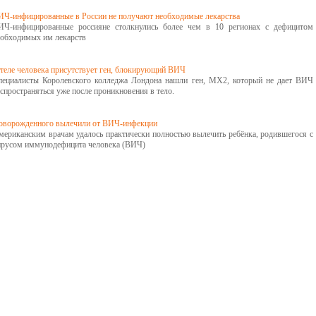
ИЧ-инфицированные в России не получают необходимые лекарства
ИЧ-инфицированные россияне столкнулись более чем в 10 регионах с дефицитом
еобходимых им лекарств
 теле человека присутствует ген, блокирующий ВИЧ
пециалисты Королевского колледжа Лондона нашли ген, MX2, который не дает ВИЧ
спространяться уже после проникновения в тело.
оворожденного вылечили от ВИЧ-инфекции
мериканским врачам удалось практически полностью вылечить ребёнка, родившегося с
ирусом иммунодефицита человека (ВИЧ)