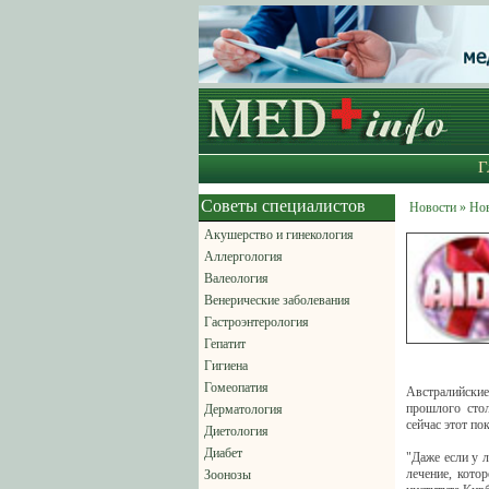
Г
Советы специалистов
Новости » Но
Акушерство и гинекология
Аллергология
Валеология
Венерические заболевания
Гастроэнтерология
Гепатит
Гигиена
Гомеопатия
Австралийские
прошлого стол
Дерматология
сейчас этот по
Диетология
Диабет
"Даже если у 
лечение, кото
Зоонозы