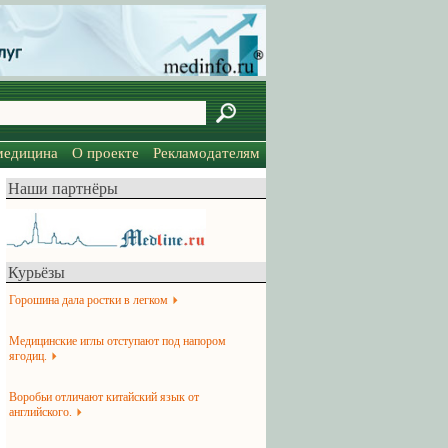
медицина
О проекте
Рекламодателям
Наши партнёры
Курьёзы
Горошина дала ростки в легком
Медицинские иглы отступают под напором
ягодиц.
Воробьи отличают китайский язык от
английского.