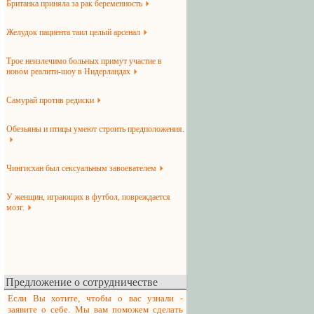
Британка приняла за рак беременность
Желудок пациента таил целый арсенал
Трое неизлечимо больных примут участие в
новом реалити-шоу в Нидерландах
Самурай против редиски
Обезьяны и птицы умеют строить предположения.
Чингисхан был сексуальным завоевателем
У женщин, играющих в футбол, повреждается
мозг.
Предложение о сотрудничестве
Если Вы хотите, чтобы о вас узнали -
заявите о себе. Мы вам поможем сделать