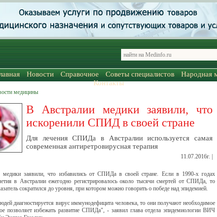
лавная
Новости
Справочное
Советы специалистов
Народная 
Контакты
вости медицины
В Австралии медики заявили, что
искоренили СПИД в своей стране
Для лечения СПИДа в Австралии используется самая
современная антиретровирусная терапия
11.07.2016г. |
 медики заявили, что избавились от СПИДа в своей стране. Если в 1990-х годах
етия в Австралии ежегодно регистрировалось около тысячи смертей от СПИДа, то
казатель сократился до уровня, при котором можно говорить о победе над эпидемией.
людей диагностируется вирус иммунодефицита человека, то они получают необходимое
рое позволяет избежать развитие СПИДа", - заявил глава отдела эпидемиологии ВИЧ