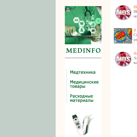
В
В
н
В
С
ра
Н
А
в