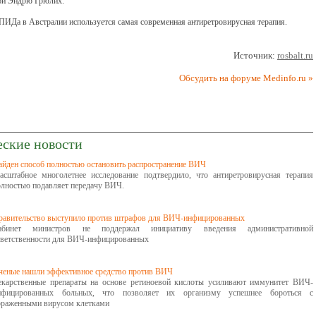
би Эндрю Грюлих.
ПИДа в Австралии используется самая современная антиретровирусная терапия.
Источник:
rosbalt.ru
Обсудить на форуме Medinfo.ru »
еские новости
айден способ полностью остановить распространение ВИЧ
асштабное многолетнее исследование подтвердило, что антиретровирусная терапия
олностью подавляет передачу ВИЧ.
равительство выступило против штрафов для ВИЧ-инфицированных
абинет министров не поддержал инициативу введения административной
тветственности для ВИЧ-инфицированных
ченые нашли эффективное средство против ВИЧ
екарственные препараты на основе ретиноевой кислоты усиливают иммунитет ВИЧ-
нфицированных больных, что позволяет их организму успешнее бороться с
ораженными вирусом клетками