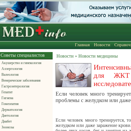
Главная
Новости
Справоч
Советы специалистов
Новости » Новости медицины
Акушерство и гинекология
Интенсивн
Аллергология
для ЖКТ
Валеология
Венерические заболевания
исследоват
Гастроэнтерология
Гепатит
Если человек много тренирует
Гигиена
проблемы с желудком или даже
Гомеопатия
Дерматология
Диетология
Если человек много тренируется, т
Диабет
желудком или даже заражение крови
Зоонозы
более двух часов, бег и занятия на 