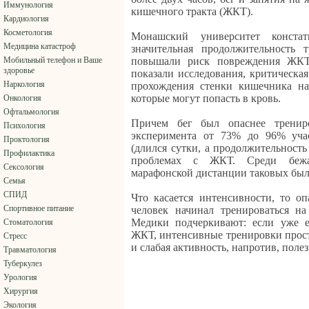
Иммунология
кишечного тракта (ЖКТ).
Кардиология
Косметология
Монашский университет констат
Медицина катастроф
значительная продолжительность 
Мобильный телефон и Ваше
повышали риск повреждения ЖКТ
здоровье
показали исследования, критическая
Наркология
прохождения стенки кишечника на
которые могут попасть в кровь.
Онкология
Офтальмология
Причем бег был опаснее тренир
Психология
эксперимента от 73% до 96% уча
Проктология
(длился сутки, а продолжительность
Профилактика
проблемах с ЖКТ. Среди беж
Сексология
марафонской дистанции таковых был
Семья
СПИД
Что касается интенсивности, то оп
Спортивное питание
человек начинал тренироваться н
Медики подчеркивают: если уже е
Стоматология
ЖКТ, интенсивные тренировки прост
Стресс
и слабая активность, напротив, полез
Травматология
Туберкулез
Урология
Хирургия
Экология