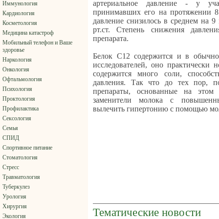
артериальное давление - у уча
Иммунология
принимавших его на протяжении 8 
Кардиология
давление снизилось в среднем на 9 м
Косметология
рт.ст. Степень снижения давлени
Медицина катастроф
препарата.
Мобильный телефон и Ваше
здоровье
Белок C12 содержится и в обычно
Наркология
исследователей, оно практически н
Онкология
содержится много соли, способс
Офтальмология
давления. Так что до тех пор, п
Психология
препараты, основанные на этом 
Проктология
заменители молока с повышенны
вылечить гипертонию с помощью мол
Профилактика
Сексология
Семья
СПИД
Спортивное питание
Стоматология
Стресс
Травматология
Туберкулез
Урология
Хирургия
Тематические новости
Экология