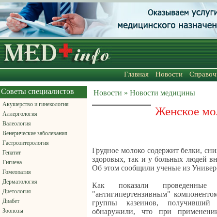
Главная
Новости
Справоч
Советы специалистов
Новости » Новости медицины
Акушерство и гинекология
Женское мо
Аллергология
Валеология
Венерические заболевания
Гастроэнтерология
Грудное молоко содержит белки, сн
Гепатит
здоровых, так и у больных людей вн
Гигиена
Об этом сообщили ученые из Универ
Гомеопатия
Дерматология
Как показали проведенные 
Диетология
"антигипертензивным" компонентом
Диабет
группы казеинов, получивший
Зоонозы
обнаружили, что при применени