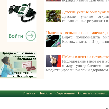
порядке изъяли фрагмент в
Датские ученые обнаружили
Датские ученые откр
сенсационные результаты в
Нынешняя вспышка полиомиелита, ну
Вирус полиомиелита ми
Восток, а затем в Индонези
ГМ-соя влияет на потомств
Исследование впервые в Ро
между употреблением ж
модифицированной сои и здоровьем 
Главная
Новости
Справочное
Советы специалист