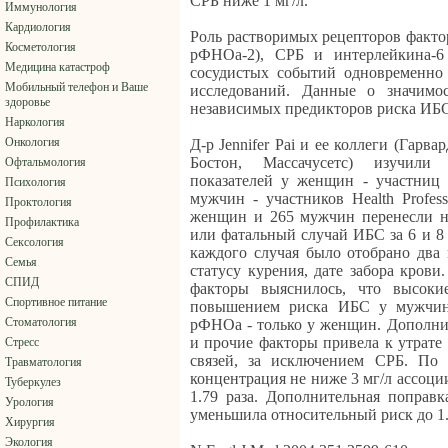
СРБ ниже 1 мг/л.
Иммунология
Кардиология
Роль растворимых рецепторов факто
Косметология
рФНОа-2), СРБ и интерлейкина-6 
Медицина катастроф
сосудистых событий одновременно
Мобильный телефон и Ваше
исследований. Данные о значимо
здоровье
независимых предикторов риска ИБ
Наркология
Онкология
Д-р Jennifer Pai и ее коллеги (Гарв
Бостон, Массачусетс) изучили
Офтальмология
показателей у женщин - участниц и
Психология
мужчин - участников Health Profess
Проктология
женщин и 265 мужчин перенесли н
Профилактика
или фатальный случай ИБС за 6 и 8 
Сексология
каждого случая было отобрано два 
Семья
статусу курения, дате забора кров
СПИД
факторы выяснилось, что высок
Спортивное питание
повышением риска ИБС у мужчин
Стоматология
рФНОа - только у женщин. Дополни
и прочие факторы привела к утрате 
Стресс
связей, за исключением СРБ. По
Травматология
концентрация не ниже 3 мг/л ассоци
Туберкулез
1.79 раза. Дополнительная поправ
Урология
уменьшила относительный риск до 1.6
Хирургия
Экология