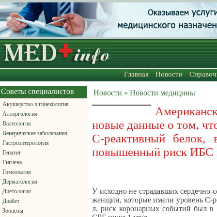
Главная
Новости
Справоч
Советы специалистов
Новости » Новости медицины
Акушерство и гинекология
Американс
Аллергология
новые данные о том, чт
Валеология
Венерические заболевания
С-реактивный белок, 
Гастроэнтерология
повышенный риск ИБС
Гепатит
Гигиена
Гомеопатия
Дерматология
У исходно не страдавших сердечно-
Диетология
женщин, которые имели уровень С-ре
Диабет
л, риск коронарных событий был в 
Зоонозы