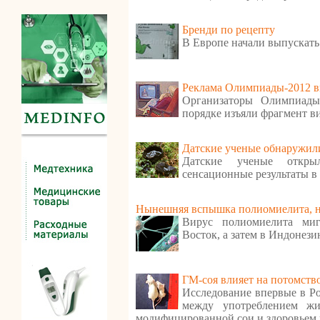
Бренди по рецепту
В Европе начали выпускать
Реклама Олимпиады-2012 в
Организаторы Олимпиады
порядке изъяли фрагмент в
Датские ученые обнаружили
Датские ученые откр
сенсационные результаты в
Нынешняя вспышка полиомиелита, ну
Вирус полиомиелита ми
Восток, а затем в Индонези
ГМ-соя влияет на потомств
Исследование впервые в Ро
между употреблением ж
модифицированной сои и здоровьем 