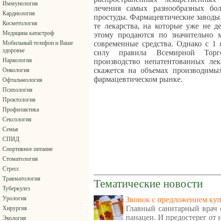
Иммунология
лечения самых разнообразных бо
Кардиология
простуды. Фармацевтические заводы
Косметология
те лекарства, на которые уже не д
Медицина катастроф
этому продаются по значительно 
Мобильный телефон и Ваше
современные средства. Однако с 1 
здоровье
силу правила Всемирной Торг
Наркология
производство непатентованных лек
скажется на объемах производимы
Онкология
фармацевтическом рынке.
Офтальмология
Психология
Проктология
Профилактика
Сексология
Семья
СПИД
Спортивное питание
Стоматология
Стресс
Травматология
Тематические новости
Туберкулез
Урология
Звонок с предложением куп
Главный санитарный врач е
Хирургия
панацеи. И предостерег от
Экология