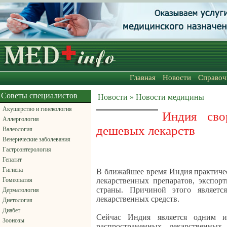
Главная
Новости
Справоч
Советы специалистов
Новости » Новости медицины
Акушерство и гинекология
Индия сво
Аллергология
дешевых лекарств
Валеология
Венерические заболевания
Гастроэнтерология
Гепатит
Гигиена
В ближайшее время Индия практиче
Гомеопатия
лекарственных препаратов, экспор
страны. Причиной этого являетс
Дерматология
лекарственных средств.
Диетология
Диабет
Сейчас Индия является одним и
Зоонозы
распространенных лекарственных