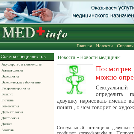
Главная
Новости
Справоч
Советы специалистов
Новости » Новости медицины
Акушерство и гинекология
Посмотрев
Аллергология
можно опре
Валеология
Венерические заболевания
Сексуальный
Гастроэнтерология
определить 
Гепатит
девушку нарисовать именно вас
Гигиена
Гомеопатия
понять, о чем говорит ее худож
Дерматология
Диетология
Диабет
Сексуальный потенциал девушки 
Зоонозы
сообщает gormedspravka.ru. Попрос