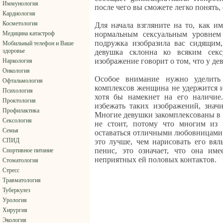
Иммунология
после чего вы сможете легко понять, 
Кардиология
Косметология
Для начала взгляните на то, как и
Медицина катастроф
нормальным сексуальным уровнем
подружка изобразила вас сидящим,
Мобильный телефон и Ваше
здоровье
девушка склонна ко всяким секс
изображение говорит о том, что у де
Наркология
Онкология
Особое внимание нужно уделить
Офтальмология
комплексов женщина не удержится и
Психология
хотя бы намекнет на его наличие
Проктология
избежать таких изображений, значи
Профилактика
Многие девушки закомплексованы в с
Сексология
не стоит, потому что многим из
Семья
оставаться отличными любовницами.
СПИД
это лучше, чем нарисовать его вя
пенис, это означает, что она им
Спортивное питание
неприятных ей половых контактов.
Стоматология
Стресс
Травматология
Туберкулез
Урология
Хирургия
Экология