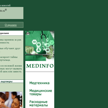
а новостей
®
o.ru
О проекте
доскоп
нка приняла за рак
енность
ьи обучают друг
.
аскроет тайны
ертальца.
 из половой жизни
ных могут вызвать
ей шок или зависть
партнеры