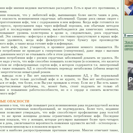
ии кофе мнения медиков значительно расходятся. Есть и ярые его противники, и
ники.
ания показали, что у любителей кофе, выпивающих более шести чашек в день,
т опасность возникновения сердечных заболеваний. Однако риск связан скорее с
риготовления кофе, чем с содержанием в нем кофеина. Когда кофе готовится по
спрессо, пропусканием пара через кофейный порошок, или обычным методом
одой и последующим кипячением, высвобождаются два химических элемента,
повышают уровень холестерина в крови и, следовательно, риск сердечных
В инт
ий. Эти элементы - кофестрол и кофеол - постоянно присутствуют в зернах кофе.
они удаляются, когда кофе фильтруется через бумагу при производстве
"Кисло
ого кофе, а также когда готовят кофе в кофеварках.
запрог
 пьете кофе, пульс учащается, и кровяное давление немного повышается. Но
смерти.
е потребление не приводит к гипертонии (гипертензии), даже люди с высоким
давлением могут не отказывать себе в этом удовольствии.
язи потребления кофе с риском сердечных заболеваний доказать не удалось. Но
е надо учесть, что кофе способно повышать холестерин (в основном, это касается
и/или не отфильтрованных сортов кофе, в котором содержится т.н. липотропный
 а также повышать АД и способствовать переводу метаболизма (обмена веществ)
а энергетически невыгодный режим.
 выводы: если у Вас нет наклонности к повышению АД, у Вас нормальный
ин, Вы пьете только достойный кофе и не курите, то Вам нет необходимости
ься от кофе, тем более, если Вы уже привыкли к этому. Если же у Вас есть какие-
перечисленные проблемы, то, может быть, стоит подумать не только об
твии и повышении работоспособности, но и о сердце и снизить количество
емого кофе?
ЫЕ ОПАСНОСТИ
жения о том, что кофе повышает риск возникновения рака поджелудочной железы
их злокачественных новообразований, не подтвердились. Более того, недавние
ания позволяют утверждать, что кофе способствует профилактике рака толстой
 то же время женщины должны ограничивать потребление кофе. Последние
ания показали, что у женщин, которые регулярно выпивают более трех-четырех
е в день, увеличивается вероятность появления хрупкости костей - остеопороза -
тупления менопаузы и в пожилом возрасте.
осят к наиболее распространенным причинам мигрени. Многие отмечают также,