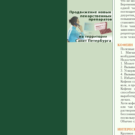
что не мо
Беременн
одной ча
поглощае
диуретик
повышенн
становятс
Если чаш
зависим
рецепторо
если чело
КОФЕИН
Полезные 
1. Мягки
возбудимо
Недостат
1. Может 
2. Вызыва
3. Ускоря
4. Вызыва
5. Избыт
Кофеин со
коле, в п
Кофеин 
способно
выработк
легких.
Хотя кофе
или чая 
растворим
бессонни
поскольку
Обычно ср
ИНТЕРЕС
Крупное 