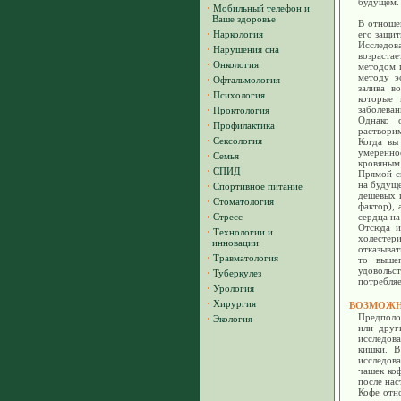
будущем.
·
Мобильный телефон и
Ваше здоровье
В отношен
·
Наркология
его защит
Исследов
·
Нарушения сна
возрастае
·
Онкология
методом п
методу э
·
Офтальмология
залива в
·
Психология
которые 
заболеван
·
Проктология
Однако 
·
Профилактика
растворим
·
Сексология
Когда вы
умеренно
·
Семья
кровяным 
·
СПИД
Прямой св
на будуще
·
Спортивное питание
дешевых 
·
Стоматология
фактор),
·
Стресс
сердца н
Отсюда и
·
Технологии и
холестер
инновации
отказыват
·
Травматология
то выше
удовольс
·
Туберкулез
потребля
·
Урология
·
Хирургия
ВОЗМОЖН
Предполо
·
Экология
или друг
исследов
кишки. В
исследов
чашек коф
после нас
Кофе отн