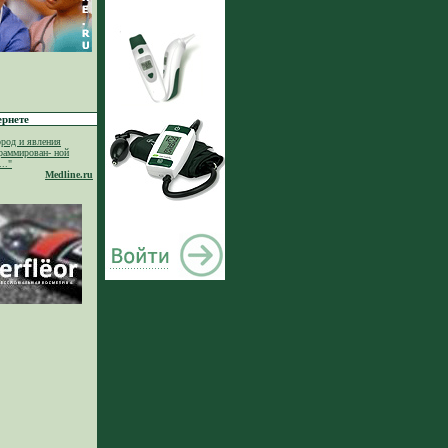
ернете
род и явления
раммирован- ной
.."
Medline.ru