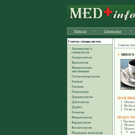
Новости
Справочное
Советы специалистов
Советы спе
·
Акушерство и
гинекология
МНОГО 
·
Аллергология
·
Валеология
·
Венерические
заболевания
·
Гастроэнтерология
·
Гепатит
·
Гигиена
·
Гомеопатия
·
Дерматология
ПОЛЕЗНЫ
·
Диетология
1. Мягкое
2. Возбу
·
Диабет
3. Позвол
·
Зоонозы
·
Иммунология
НЕДОСТА
1.Чрезмер
·
Кардиология
2. Может 
·
Косметология
3. Может 
4. У жен
·
Медицина катастроф