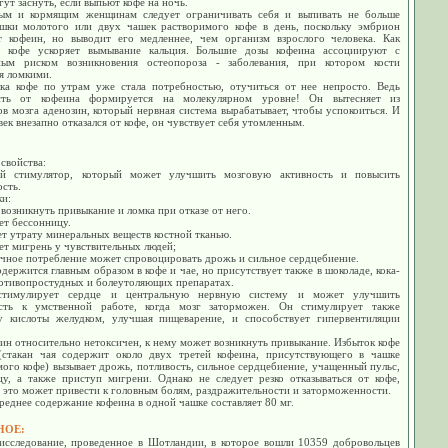
гут заснуть, если выпьют кофе на ночь.
ым и кормящим женщинам следует ограничивать себя и выпивать не больше
шки молотого или двух чашек растворимого кофе в день, поскольку эмбрион
т кофеин, но выводит его медленнее, чем организм взрослого человека. Как
, кофе ускоряет вымывание кальция. Большие дозы кофеина ассоциируют с
ым риском возникновения остеопороза - заболевания, при котором кости
я ломкими.
ка кофе по утрам уже стала потребностью, отучиться от нее непросто. Ведь
ость от кофеина формируется на молекулярном уровне! Он вытесняет из
в мозга аденозин, который нервная система вырабатывает, чтобы успокоиться. И
век внезапно отказался от кофе, он чувствует себя утомленным.
свойства:
й стимулятор, который может улучшить мозговую активность и повысить
сть.
ки:
возникнуть привыкание и ломка при отказе от него.
ет бессонницу.
ет утрату минеральных веществ костной тканью.
ет мигрень у чувствительных людей;
очное потребление может спровоцировать дрожь и сильное сердцебиение.
держится главным образом в кофе и чае, но присутствует также в шоколаде, кока-
ротивопростудных и болеутоляющих препаратах.
стимулирует сердце и центральную нервную систему и может улучшить
сть к умственной работе, когда мозг заторможен. Он стимулирует также
у кислоты желудком, улучшая пищеварение, и способствует гипервентиляции
ин относительно нетоксичен, к нему может возникнуть привыкание. Избыток кофе
(стакан чая содержит около двух третей кофеина, присутствующего в чашке
ого кофе) вызывает дрожь, потливость, сильное сердцебиение, учащенный пульс,
цу, а также приступ мигрени. Однако не следует резко отказываться от кофе,
 это может привести к головным болям, раздражительности и заторможенности.
еднее содержание кофеина в одной чашке составляет 80 мг.
НОЕ:
исследование, проведенное в Шотландии, в которое вошли 10359 добровольцев