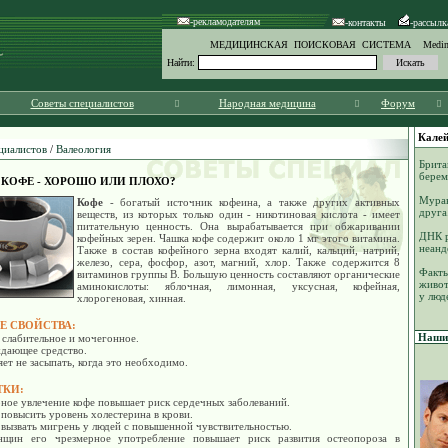
-рекламодателям
-контакты
-рассылк
МЕДИЦИНСКАЯ ПОИСКОВАЯ СИСТЕМА Medinf
Найти:
Советы специалистов
Народная медицина
Форум
Калей
циалистов
/
Валеология
Брита
берем
КОФЕ - ХОРОШО ИЛИ ПЛОХО?
Мурав
Кофе
- богатый источник кофеина, а также других активных
друга
веществ, из которых только один - никотиновая кислота - имеет
питательную ценность. Она вырабатывается при обжаривании
ДНК р
кофейных зерен. Чашка кофе содержит около 1 мг этого витамина.
неанд
Также в состав кофейного зерна входят калий, кальций, натрий,
железо, сера, фосфор, азот, магний, хлор. Также содержится 8
Факты
витаминов группы В. Большую ценность составляют органические
живот
аминокислоты: яблочная, лимонная, уксусная, кофейная,
у люд
хлорогеновая, хинная.
Е СВОЙСТВА:
Наши 
 слабительное и мочегонное.
ждающее средство.
яет не засыпать, когда это необходимо.
ТКИ:
ное увлечение кофе повышает риск сердечных заболеваний.
повысить уровень холестерина в крови.
вызвать мигрень у людей с повышенной чувствительностью.
щин его чрезмерное употребление повышает риск развития остеопороза в