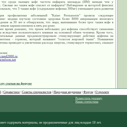
, что среди пьющих кофе частота инфаркта миокарда (ИМ) меньше чем у
. Сколько же чашек кофе спасает от инфаркта? Наблюдение за когортой финских
оказало, что 3 чашки кофе (содержание кофеина 300мг) уменьшают риск развития
ация профилактики заболеваний "Kaiser Permanente" провела следующее
ание: медики изучили состояние здоровья более 8000 американцев японского
дения за 30 лет и обнаружили, что люди, выпивавшие более трех чашек кофе в
олевали паркинсонизмом в пять раз реже.
нее время доказано, что прием небольших доз кофеина способствует снижению
а вследствие положительного влияния на основной обмен человека. Кроме того,
ентальные данные продемонстрировали стимулирующее действие кофеина на
лептина - гормона, который называют "голосом жировой ткани". Повышение
птина приводит к увеличению расхода энергии, стимулирует термогенез, снижает
иалам:
w.med2000.ru
icinform.net
 эту статью на форуме
S
|
Справочное
|
Советы специалистов
|
Народная медицина
|
Форум
|
О проекте
-
Разместить рекламу
-
Наша статистика
жет содержать материалы, не предназначенные для лиц младше 18 лет.