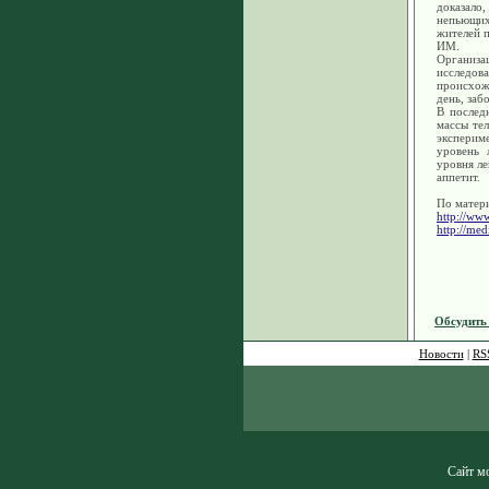
доказало
непьющих
жителей п
ИМ.
Организ
исследов
происхож
день, заб
В послед
массы тел
эксперим
уровень 
уровня ле
аппетит.
По матер
http://ww
http://med
Обсудить
Новости
|
RS
Сайт мо