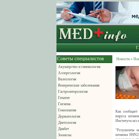
Г
Советы специалистов
Новости » Но
Акушерство и гинекология
Аллергология
Валеология
Венерические заболевания
Гастроэнтерология
Гепатит
Гигиена
Гомеопатия
Как сообщает 
вируса штамм
Дерматология
Института исс
Диетология
Диабет
"Результаты н
штамма H9N2 у
Зоонозы