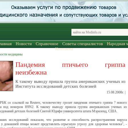
лавная
Новости
Справочное
Советы специалистов
Народная 
Контакты
вости медицины
Пандемия птичьего гриппа
неизбежна
К такому выводу пришла группа американских ученых из
Института исследований детских болезней
15.08.2008г. |
РБК со ссылкой на Reuters, человечеству грозит пандемия птичьего гриппа ? нового
а под номером H9N2. К такому выводу пришла группа американских ученых из
ледований детских болезней Святой Юдифи университета штата Мэриленд, США.
аших исследований показали, что развитие и способность распространения вируса
 домашней птицы может представлять серьезную угрозу для здоровья человека", -