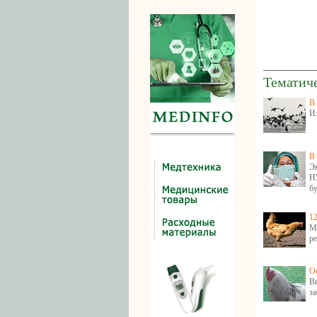
Тематич
В 
Из
В 
Э
H
бу
12
М
ре
О
В
за