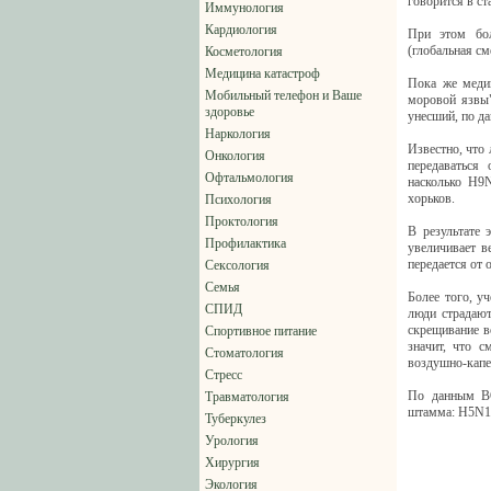
говорится в с
Иммунология
Кардиология
При этом бол
(глобальная см
Косметология
Медицина катастроф
Пока же медик
Мобильный телефон и Ваше
моровой язвы"
здоровье
унесший, по д
Наркология
Известно, что 
Онкология
передаваться
Офтальмология
насколько H9N
хорьков.
Психология
Проктология
В результате 
Профилактика
увеличивает в
передается от 
Сексология
Семья
Более того, 
СПИД
люди страдают
скрещивание в
Спортивное питание
значит, что с
Стоматология
воздушно-капе
Стресс
По данным ВО
Травматология
штамма: H5N1,
Туберкулез
Урология
Хирургия
Экология