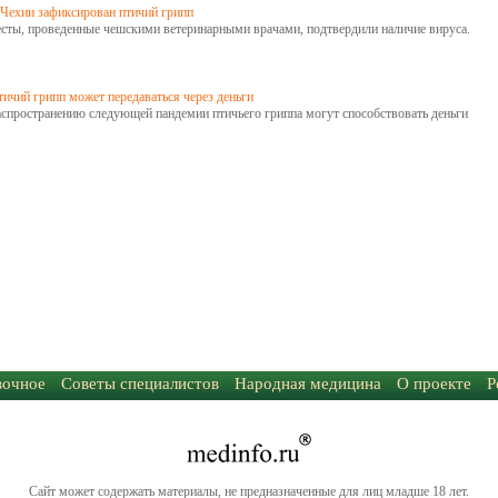
 Чехии зафиксирован птичий грипп
есты, проведенные чешскими ветеринарными врачами, подтвердили наличие вируса.
ичий грипп может передаваться через деньги
аспространению следующей пандемии птичьего гриппа могут способствовать деньги
вочное
Советы специалистов
Народная медицина
О проекте
Р
Сайт может содержать материалы, не предназначенные для лиц младше 18 лет.