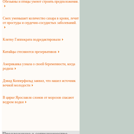
Обезьяны и птицы умеют строить предположения.
Смех уменьшает количество сахара в крови, лечит
от простуды и сердечно-сосудистых заболеваний.
Клятву Гиппократа подредактировали
Китайцы стесняются презервативов
Американка узнала о своей беременности, когда
родила
Дэвид Копперфильд заявил, что нашел источник
вечной молодости
В цирке Ярославля слонов от морозов спасают
ведром водки
Предложение о сотрудничестве