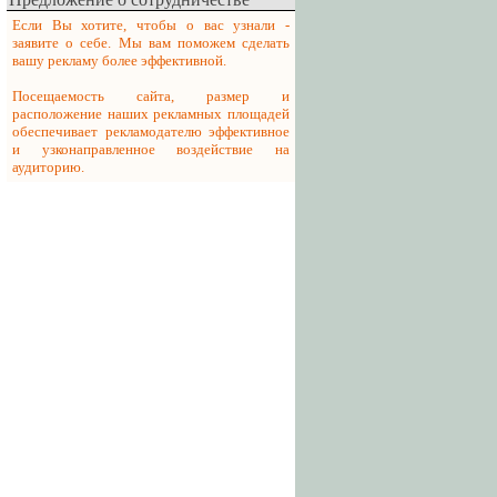
Если Вы хотите, чтобы о вас узнали -
заявите о себе. Мы вам поможем сделать
вашу рекламу более эффективной.
Посещаемость сайта, размер и
расположение наших рекламных площадей
обеспечивает рекламодателю эффективное
и узконаправленное воздействие на
аудиторию.