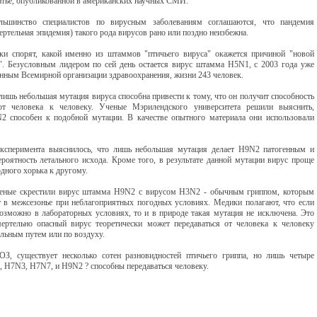
татье, опубликованной в американских научных СМИ.
ьшинство специалистов по вирусным заболеваниям соглашаются, что пандемия
ертельная эпидемия) такого рода вирусов рано или поздно неизбежна.
и спорят, какой именно из штаммов "птичьего вируса" окажется причиной "новой
. Безусловным лидером по сей день остается вирус штамма H5N1, с 2003 года уже
анным Всемирной организации здравоохранения, жизни 243 человек.
лишь небольшая мутация вируса способна привести к тому, что он получит способность
 от человека к человеку. Ученые Мэрилендского университета решили выяснить,
2 способен к подобной мутации. В качестве опытного материала они использовали
эксперимента выяснилось, что лишь небольшая мутация делает H9N2 патогенным и
ероятность летального исхода. Кроме того, в результате данной мутации вирус проще
одного хорька к другому.
ученые скрестили вирус штамма H9N2 с вирусом H3N2 - обычным гриппом, которым
 в межсезонье при неблагоприятных погодных условиях. Медики полагают, что если
озможно в лабораторных условиях, то и в природе такая мутация не исключена. Это
мертельно опасный вирус теоретически может передаваться от человека к человеку
льным путем или по воздуху.
З, существует несколько сотен разновидностей птичьего гриппа, но лишь четыре
 H7N3, H7N7, и H9N2 ? способны передаваться человеку.