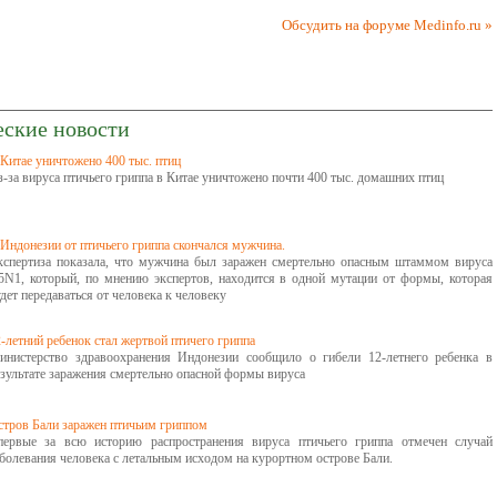
Обсудить на форуме Medinfo.ru »
еские новости
Китае уничтожено 400 тыс. птиц
-за вируса птичьего гриппа в Китае уничтожено почти 400 тыс. домашних птиц
Индонезии от птичьего гриппа скончался мужчина.
кспертиза показала, что мужчина был заражен смертельно опасным штаммом вируса
5N1, который, по мнению экспертов, находится в одной мутации от формы, которая
дет передаваться от человека к человеку
-летний ребенок стал жертвой птичего гриппа
инистерство здравоохранения Индонезии сообщило о гибели 12-летнего ребенка в
зультате заражения смертельно опасной формы вируса
стров Бали заражен птичьим гриппом
первые за всю историю распространения вируса птичьего гриппа отмечен случай
болевания человека с летальным исходом на курортном острове Бали.