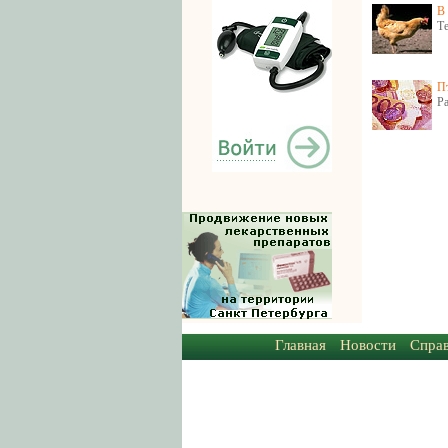
В
Т
Пт
Р
Главная
Новости
Спра