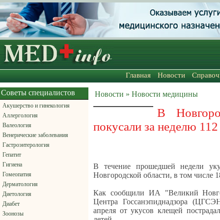
Главная
Новости
Справоч
Советы специалистов
Новости » Новости медицины
Акушерство и гинекология
В Новгоро
Аллергология
покусали за неделю 112
Валеология
Венерические заболевания
Гастроэнтерология
Гепатит
Гигиена
В течение прошедшей недели ук
Гомеопатия
Новгородской области, в том числе 18
Дерматология
Как сообщили ИА "Великий Новгор
Диетология
Центра Госсанэпиднадзора (ЦГСЭ
Диабет
апреля от укусов клещей пострадал
Зоонозы
детей.