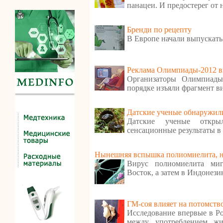
панацеи. И предостерег от
Бренди по рецепту
В Европе начали выпускать
Реклама Олимпиады-2012 в
Организаторы Олимпиады
порядке изъяли фрагмент в
Датские ученые обнаружили
Датские ученые откр
сенсационные результаты в
Нынешняя вспышка полиомиелита, ну
Вирус полиомиелита ми
Восток, а затем в Индонези
ГМ-соя влияет на потомств
Исследование впервые в Ро
между употреблением ж