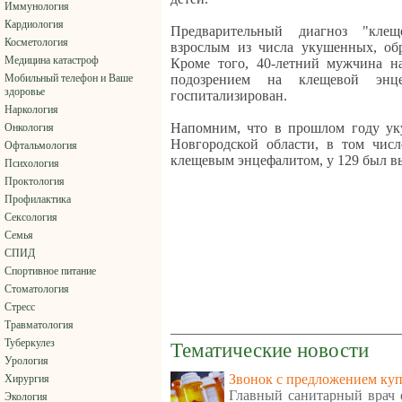
Иммунология
Кардиология
Предварительный диагноз "клещ
Косметология
взрослым из числа укушенных, об
Медицина катастроф
Кроме того, 40-летний мужчина н
Мобильный телефон и Ваше
подозрением на клещевой энц
здоровье
госпитализирован.
Наркология
Напомним, что в прошлом году ук
Онкология
Новгородской области, в том числ
Офтальмология
клещевым энцефалитом, у 129 был в
Психология
Проктология
Профилактика
Сексология
Семья
СПИД
Спортивное питание
Стоматология
Стресс
Травматология
Туберкулез
Тематические новости
Урология
Звонок с предложением куп
Хирургия
Главный санитарный врач е
Экология