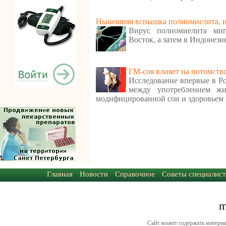
Нынешняя вспышка полиомиелита, ну
Вирус полиомиелита ми
Восток, а затем в Индонези
ГМ-соя влияет на потомств
Исследование впервые в Ро
между употреблением ж
модифицированной сои и здоровьем 
Главная
Новости
Справочное
Советы специалист
Сайт может содержать материа