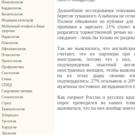
Иммунология
Кардиология
Дальнейшие исследования показыва
Косметология
берегов туманного Альбиона не отли
Медицина катастроф
Полное обнажение на публике для 
Мобильный телефон и Ваше
прибавки к зарплате, 21% споют в
здоровье
разразятся торжественной речью на 
Наркология
свидание - лишь бы только не раздева
Онкология
Так же выяснилось, что английски
Офтальмология
считают, что их партнеры при 
Психология
иностранок, потому что у них, 
Проктология
подтверждения опасений англи
Профилактика
иностранных женщин, чтобы выяснит
Сексология
на их телах дыры своими взг
Семья
подтвердились: 27% итальянок и 20
СПИД
мужчины постоянно заглядываются на
Спортивное питание
Как патриот России и русских крас
Стоматология
опрос проводился на наших пля
Стресс
жаловаться, что на них вообще никт
Травматология
Туберкулез
Урология
Хирургия
Экология