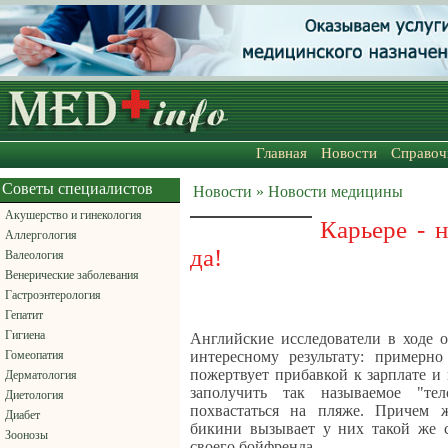
Главная
Новости
Справоч
Советы специалистов
Новости » Новости медицины
Акушерство и гинекология
Карьере - н
Аллергология
да!
Валеология
Венерические заболевания
Гастроэнтерология
Гепатит
Гигиена
Английские исследователи в ходе 
Гомеопатия
интересному результату: примерн
пожертвует прибавкой к зарплате и
Дерматология
заполучить так называемое "т
Диетология
похвастаться на пляже. Причем 
Диабет
бикини вызывает у них такой же с
Зоонозы
своего бойфренда.