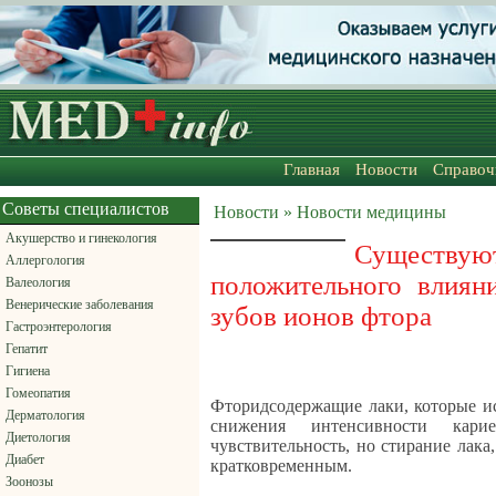
Главная
Новости
Справоч
Советы специалистов
Новости » Новости медицины
Акушерство и гинекология
Существу
Аллергология
положительного влияни
Валеология
Венерические заболевания
зубов ионов фтора
Гастроэнтерология
Гепатит
Гигиена
Гомеопатия
Фторидсодержащие лаки, которые и
Дерматология
снижения интенсивности кари
Диетология
чувствительность, но стирание лака
Диабет
кратковременным.
Зоонозы