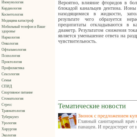
Иммунология
Вероятно, влияние фторидов в бол
блокадой канальцев дентина. Ионы
Кардиология
находящимися в жидкости, зап
Косметология
результате чего образуется не
Медицина катастроф
преципитаты откладываются в ка
Мобильный телефон и Ваше
диаметр. Результатом снижения ток
здоровье
является уменьшение ответа на ра
Наркология
чувствительность.
Онкология
Офтальмология
Психология
Проктология
Профилактика
Сексология
Семья
СПИД
Спортивное питание
Стоматология
Тематические новости
Стресс
Травматология
Звонок с предложением куп
Туберкулез
Главный санитарный врач е
Урология
панацеи. И предостерег от
Хирургия
Экология