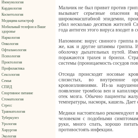
Иммунология
Мальчик не был привит против грипп
Кардиология
вызывает серьезные опасения 
Косметология
широкомасштабной эпидемии, прои
Медицина катастроф
убил несколько десятков жителей С
Мобильный телефон и Ваше
года антиген этого вируса входит в 
здоровье
Наркология
Напомним: вирус свиного гриппа в 
Онкология
же, как и другие штаммы гриппа. 
Офтальмология
оболочку дыхательных путей. Име
Психология
поражаются трахея и бронхи. Стра
Проктология
системы (проницаемость сосудов пов
Профилактика
Отсюда происходят носовые кров
Сексология
слизистых, во внутренние о
Семья
кровоизлияниями. Из-за нарушен
СПИД
появление тромбоза вен и капилляр
Спортивное питание
отек мозга. Обычно пациенты жал
Стоматология
температуры, насморк, кашель. Дает о
Стресс
Травматология
Медики настоятельно рекомендуют в
Туберкулез
человеком с подобными симптомам
руки, много спать, хорошо питат
Урология
противостоять инфекции.
Хирургия
Экология