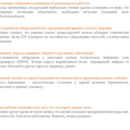
елающим забеременеть женщинам не рекомендуется работать
 ходе проведенных исследований британским ученым удалось установить тот факт, что
енщинам, желающим забеременеть, необходимо несколько уменьшить свою
аботоспособность
сследователи обнаружили белок, превращающий раковые клетки в здоровые
ченые говорят, что раковые клетки поджелудочной железы обладают генетической
амятью. Белок Е47 блокирует их способность к образованию опухолей, и клетки вновь
оровыми.
ткрытие: вирусы защищают эмбрион от различных заболеваний
сследователи обнаружили в некоторых клетках человеческих эмбрионов гены
етровируса HERVK. Клетки вируса вырабатывали белок, защищавший эмбрион от
зных болезней и других вирусов, например, гриппа.
ильный токсикоз во время беременности повышает риск нарушений развития у ребенка
вота беременных - патологическое состояние в первой половине беременности,
носимое к раннему токсикозу.
ны ребенка повышают риск того, что он родится раньше срока
ченые долгое время не могли понять, что именно вызывает преждевременные роды при,
залось бы, благополучной картине. Наконец, загадка раскрыта.