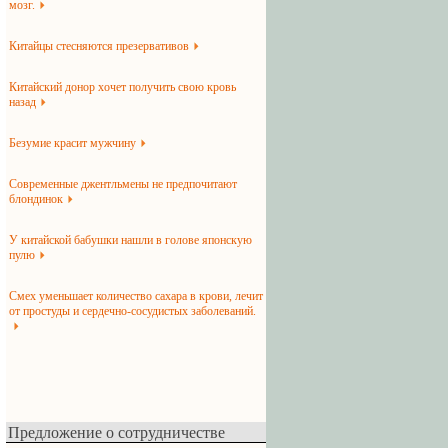
мозг.
Китайцы стесняются презервативов
Китайский донор хочет получить свою кровь
назад
Безумие красит мужчину
Современные джентльмены не предпочитают
блондинок
У китайской бабушки нашли в голове японскую
пулю
Смех уменьшает количество сахара в крови, лечит
от простуды и сердечно-сосудистых заболеваний.
Предложение о сотрудничестве