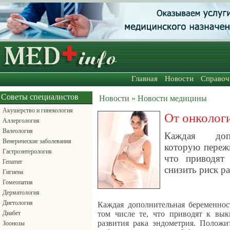
Главная
Новости
Справоч
Советы специалистов
Новости » Новости медицины
Акушерство и гинекология
От онколог
Аллергология
Валеология
Каждая допо
Венерические заболевания
которую пережи
Гастроэнтерология
что приводят
Гепатит
снизить риск р
Гигиена
Гомеопатия
Дерматология
Диетология
Каждая дополнительная беременнос
Диабет
том числе те, что приводят к вы
развития рака эндометрия. Положи
Зоонозы