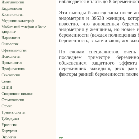
наблюдается вплоть до 8 беременнос
Иммунология
Кардиология
Эти выводы были сделаны после ан
Косметология
эндометрия и 39538 женщин, кото
Медицина катастроф
известно, что доношенная береме
Мобильный телефон и Ваше
эндометрия у женщины, но новые и
здоровье
беременности (каждая полноценная 
Наркология
беременность, заканчивающаяся вык
Онкология
Офтальмология
По словам специалистов, очень
Психология
последнем триместре беременн
объяснением защитного эффект
Проктология
переживших выкидыш, риск рака 
Профилактика
факторы ранней беременности также 
Сексология
Семья
СПИД
Спортивное питание
Стоматология
Стресс
Травматология
Туберкулез
Урология
Хирургия
Экология