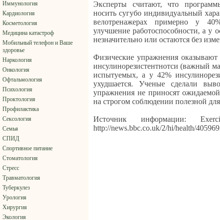
Иммунология
Эксперты считают, что програм
носить сугубо индивидуальный хара
Кардиология
велотренажерах примерно у 40%
Косметология
улучшение работоспособности, а у 
Медицина катастроф
незначительно или остаются без изм
Мобильный телефон и Ваше
здоровье
Физические упражнения оказывают 
Наркология
инсулинорезистентнотси (важный мар
Онкология
испытуемых, а у 42% инсулинорези
Офтальмология
ухудшается. Ученые сделали выв
Психология
упражнения не приносят ожидаемой
Проктология
на строгом соблюдении полезной для
Профилактика
Источник информации: Exerc
Сексология
http://news.bbc.co.uk/2/hi/health/4059
Семья
СПИД
Спортивное питание
Стоматология
Стресс
Травматология
Туберкулез
Урология
Хирургия
Экология