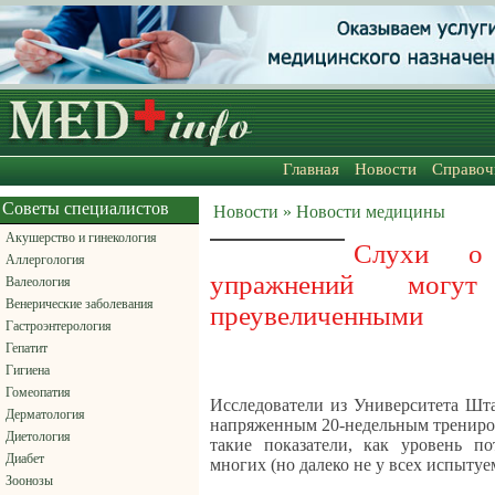
Главная
Новости
Справоч
Советы специалистов
Новости » Новости медицины
Акушерство и гинекология
Слухи о 
Аллергология
упражнений могут
Валеология
Венерические заболевания
преувеличенными
Гастроэнтерология
Гепатит
Гигиена
Гомеопатия
Исследователи из Университета Шта
Дерматология
напряженным 20-недельным трениров
Диетология
такие показатели, как уровень п
Диабет
многих (но далеко не у всех испытуе
Зоонозы