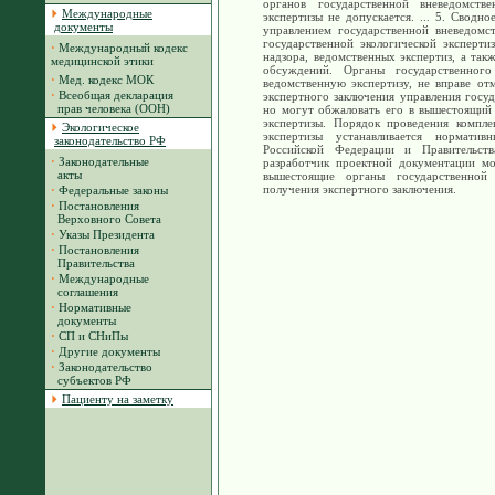
органов государственной вневедомстве
Международные
экспертизы не допускается. ... 5. Сводно
документы
управлением государственной вневедомс
государственной экологической эксперти
·
Международный кодекс
надзора, ведомственных экспертиз, а так
медицинской этики
обсуждений. Органы государственного
·
Мед. кодекс МОК
ведомственную экспертизу, не вправе от
·
Всеобщая декларация
экспертного заключения управления госуд
прав человека (ООН)
но могут обжаловать его в вышестоящий 
экспертизы. Порядок проведения компле
Экологическое
экспертизы устанавливается норматив
законодательство РФ
Российской Федерации и Правительства
·
Законодательные
разработчик проектной документации мо
акты
вышестоящие органы государственной
получения экспертного заключения.
·
Федеральные законы
·
Постановления
Верховного Совета
·
Указы Президента
·
Постановления
Правительства
·
Международные
соглашения
·
Нормативные
документы
·
СП и СНиПы
·
Другие документы
·
Законодательство
субъектов РФ
Пациенту на заметку