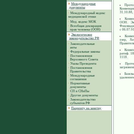
Международные
Прото
документы
Конвенци
31.10.88,
·
Международный кодекс
медицинской этики
Конве
·
Мед. кодекс МОК
ООН. Эк
·
Всеобщая декларация
Финляндия
прав человека (ООН)
с 06.07.
Экологическое
Конве
законодательство РФ
озер, Хе
Правитель
·
Законодательные
акты
Конве
·
Федеральные законы
ратиф. 18
·
Постановления
1118.
Верховного Совета
·
Указы Президента
Прото
загрязнен
·
Постановления
Правительства
Базел
·
Международные
удалением
соглашения
·
Нормативные
документы
·
СП и СНиПы
·
Другие документы
·
Законодательство
субъектов РФ
Пациенту на заметку