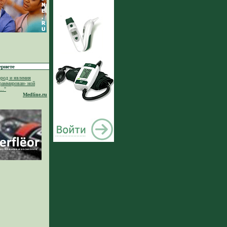
ернете
род и явления
раммирован- ной
.."
Medline.ru