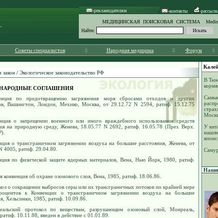
-рекламодателям
-контакты
-рассылк
МЕДИЦИНСКАЯ ПОИСКОВАЯ СИСТЕМА Medinf
Найти:
Советы специалистов
Народная медицина
Форум
Калей
 закон
/
Экологическое законодательство РФ
В Тюм
кормя
НАРОДНЫЕ СОГЛАШЕНИЯ
Самы
енция по предотвращению загрязнения моря сбросами отходов и других
распр
ов, Вашингтон, Лондон, Мехико, Москва, от 29.12.72 N 2594, ратиф. 15.12.75
страх
Моск
нция о запрещении военного или иного враждебного использования средств
ия на природную среду, Женева, 18.05.77 N 2692, ратиф. 16.05.78 (През. Верх.
У кит
).
нашли
японс
нция о трансграничном загрязнении воздуха на большие расстояния, Женева, от
N 4005, ратиф. 29.04.80.
Самур
нция по физической защите ядерных материалов, Вена, Нью Йорк, 1980, ратиф.
Наши 
я конвенция об охране озонового слоя, Вена, 1985, ратиф. 18.06.86.
ол о сокращении выбросов серы или их трансграничных потоков по крайней мере
оцентов к Конвенции о трансграничном загрязнении воздуха на большие
я, Хельсинки, 1985, ратиф. 10.09.86.
еальский протокол по веществам, разрушающим озоновый слой, Монреаль,
 ратиф. 10.11.88, введен в действие с 01.01.89.