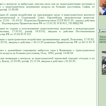
кол о контроле за выбросами окислов азота или их трансграничными потоками к
и о трансграничном загрязнении воздуха на большие расстояния, София, от
 ратиф. 21.06.89.
нция об оценке воздействия на окружающую среду в трансграничном контексте
ономический и Социальный Совет. Европейская экономическая комиссия.
. 25.02. - 01.03.91. Подписана Правительством СССР 06.07.91, период действия
91. Подтверждено Правительством РФ от 13.01.92 N Н-N11, ГП МИД РФ.
нция по охране и использованию трансграничных водотоков и международных
В инт
льсинки, 17.03.92, ратиф. 18.03.92, введена в действие Постановлением
ства РФ от 13.04.93 N 331.
"Кисло
запрог
нция о трансграничном воздействии промышленных аварий, Хельсинки, 17.03.92,
смерти.
.03.92, введена в действие с 04.11.93 решением Правительства РФ от 04.11.93 N
кол о дальнейшем сокращении выбросов серы к Конвенции о трансграничном
ии воздуха на большие расстояния, Осло, 1994, ратиф. 14.06.94.
ьская конвенция о контроле за трансграничной перевозкой опасных отходов и их
, Базель, 22.03.89, ратиф. 25.11.94, введена в действие с 01.05.95.