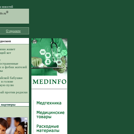
а новостей
®
o.ru
О проекте
доскоп
ени живет
щий кот
е
остраненные
и и фобии жителей
вы
айской бабушки
 в голове
кую пулю
ай против редиски
партнеры