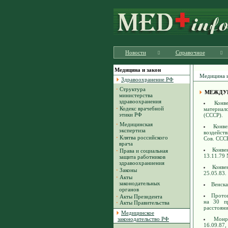
Новости
Справочное
Медицина и закон
Медицина и
Здравоохранение РФ
·
Структура
МЕЖДУ
министерства
здравоохранения
Конв
·
Кодекс врачебной
материал
этики РФ
(СССР).
·
Медицинская
Конве
экспертиза
воздейств
·
Клятва российского
Сов. СССР
врача
Конве
·
Права и социальная
13.11.79 
защита работников
здравоохраниения
Конве
·
Законы
25.05.83.
·
Акты
законодательных
Венска
органов
Проток
·
Акты Президента
на 30 пр
·
Акты Правительства
расстояни
Медицинское
законодательство РФ
Монр
16.09.87,