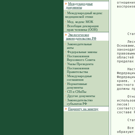
Международные
документы
·
Международный кодекс
медицинской этики
·
Мед. кодекс МОК
·
Всеобщая декларация
прав человека (ООН)
Экологическое
законодательство РФ
·
Законодательные
акты
·
Федеральные законы
·
Постановления
Верховного Совета
·
Указы Президента
·
Постановления
Правительства
·
Международные
соглашения
·
Нормативные
документы
·
СП и СНиПы
·
Другие документы
·
Законодательство
субъектов РФ
Пациенту на заметку