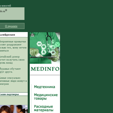
а новостей
®
o.ru
О проекте
алейдоскоп
еприятные привычки
оллег раздражают
олько тех, кому нечем
аняться
итайский донор
очет получить свою
ровь назад
уравьи обучают
руг друга.
амые сексуально
ктивные люди живут в
енгрии
аши партнеры