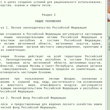
В
"
з
с