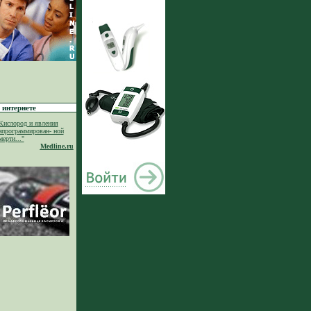
 интернете
Кислород и явления
апрограммирован- ной
мерти..."
Medline.ru