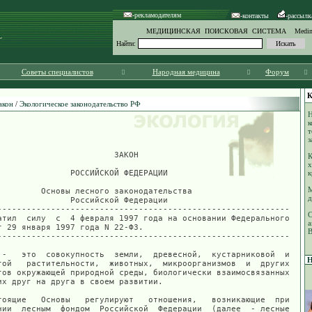
-рекламодателям
-контакты
-рассылк
МЕДИЦИНСКАЯ ПОИСКОВАЯ СИСТЕМА Medinf
Найти:
Советы специалистов
Народная медицина
Форум
К
акон
/
Экологическое законодательство РФ
Н
к
т
з
К
х
к
М
д
С
а
В
Н