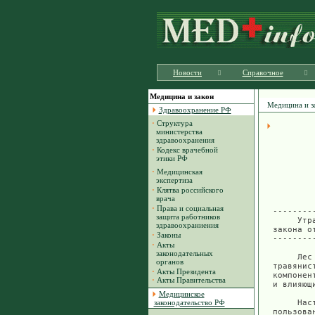
Новости
Справочное
Медицина и закон
Медицина и з
Здравоохранение РФ
·
Структура
министерства
здравоохранения
·
Кодекс врачебной
этики РФ
·
Медицинская
экспертиза
·
Клятва российского
врача
·
Права и социальная
защита работников
здравоохраниения
·
Законы
·
Акты
законодательных
органов
·
Акты Президента
·
Акты Правительства
Медицинское
законодательство РФ