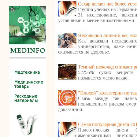
Сахар делает нас более ус
Группа ученых из Германии
31 исследование, выясн
уставшими и менее внимательными
Небольшой лишний вес мож
Как доказали исследоват
университетов, даже нез
сказывается на здоровье.
Темный шоколад снижает ри
52?56% сухих веществ 
называется масло какао.
"Плохой" холестерин не так
Связь между так назыв
повышенным риском смерт
доказанной.
Самая популярная диета 20
Палеотическая диета 
американскими диетолог