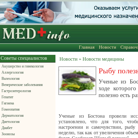
Главная
Новости
Справоч
Советы специалистов
Новости » Новости медицины
Акушерство и гинекология
Рыбу полезн
Аллергология
Валеология
Ученые из Бос
Венерические заболевания
ходе которого
Гастроэнтерология
полезно есть ра
Гепатит
Гигиена
Гомеопатия
Дерматология
Ученые из Бостона провели исс
установлено, что для того, что
Диетология
настроении и самочувствии, рыбу 
Диабет
неделю, так как от увеличения объе
Зоонозы