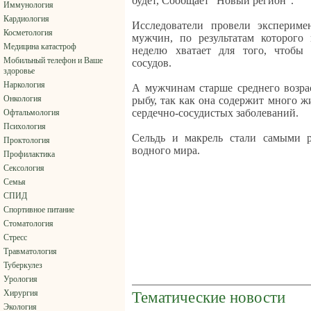
будет, Сообщает "Новый регион".
Иммунология
Кардиология
Исследователи провели экспериме
Косметология
мужчин, по результатам которог
Медицина катастроф
неделю хватает для того, чтобы
Мобильный телефон и Ваше
сосудов.
здоровье
Наркология
А мужчинам старше среднего возра
Онкология
рыбу, так как она содержит много ж
сердечно-сосудистых заболеваний.
Офтальмология
Психология
Сельдь и макрель стали самыми р
Проктология
водного мира.
Профилактика
Сексология
Семья
СПИД
Спортивное питание
Стоматология
Стресс
Травматология
Туберкулез
Урология
Хирургия
Тематические новости
Экология