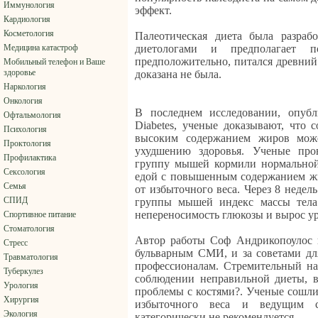
Иммунология
эффект.
Кардиология
Косметология
Палеотическая диета была разраб
Медицина катастроф
диетологами и предполагает по
предположительно, питался древний
Мобильный телефон и Ваше
здоровье
доказана не была.
Наркология
Онкология
В последнем исследовании, опубл
Офтальмология
Diabetes, ученые доказывают, что 
Психология
высоким содержанием жиров мож
Проктология
ухудшению здоровья. Ученые про
Профилактика
группу мышей кормили нормальной
Сексология
едой с повышенным содержанием жи
Семья
от избыточного веса. Через 8 недел
СПИД
группы мышей индекс массы тела
непереносимость глюкозы и вырос у
Спортивное питание
Стоматология
Автор работы Соф Андрикопоулос п
Стресс
бульварным СМИ, и за советами дл
Травматология
профессионалам. Стремительный на
Туберкулез
соблюдении неправильной диеты, в
Урология
проблемы с костями?. Ученые сошли
Хирургия
избыточного веса и ведущим с
Экология
категорически не рекомендуется.