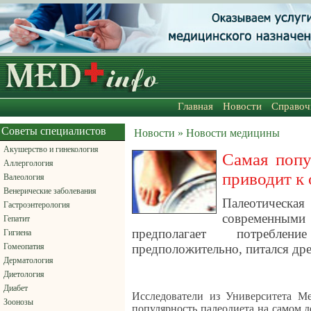
Главная
Новости
Справоч
Советы специалистов
Новости » Новости медицины
Акушерство и гинекология
Самая попу
Аллергология
приводит к
Валеология
Венерические заболевания
Палеотическ
Гастроэнтерология
современными 
Гепатит
предполагает потреблен
Гигиена
Гомеопатия
предположительно, питался дре
Дерматология
Диетология
Диабет
Исследователи из Университета М
Зоонозы
популярность палеодиета на самом 