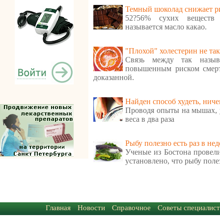
Темный шоколад снижает ри
52?56% сухих веществ 
называется масло какао.
"Плохой" холестерин не так
Связь между так назыв
повышенным риском смерт
доказанной.
Найден способ худеть, ниче
Проводя опыты на мышах, 
веса в два раза
Рыбу полезно есть раз в не
Ученые из Бостона провели
установлено, что рыбу полез
Главная
Новости
Справочное
Советы специалист