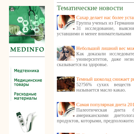
Тематические новости
Сахар делает нас более ус
Группа ученых из Германии
31 исследование, выясн
уставшими и менее внимательными
Небольшой лишний вес мож
Как доказали исследоват
университетов, даже нез
сказывается на здоровье.
Темный шоколад снижает ри
52?56% сухих веществ 
называется масло какао.
Самая популярная диета 20
Палеотическая диета 
американскими диетолог
продуктов, которыми, предположител