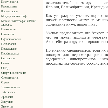
Иммунология
исследователей, в которую вош
Кардиология
Японии, Великобритании, Ирландии
Косметология
Как утверждают ученые, люди с в
Медицина катастроф
низкой плотности живут не меньше
Мобильный телефон и Ваше
содержание ниже, пишет mk.ru
здоровье
Наркология
Учёные предполагают, что "секрет" 
Онкология
что он может защищать человека
Офтальмология
Альцгеймера и других неврологичес
Психология
Проктология
По мнению специалистов, если их 
Профилактика
поводом для пересмотра роли н
Сексология
содержание липопротеинов ни
профилактике сердечно-сосудистых 
Семья
СПИД
Спортивное питание
Стоматология
Стресс
Травматология
Туберкулез
Урология
Хирургия
Экология