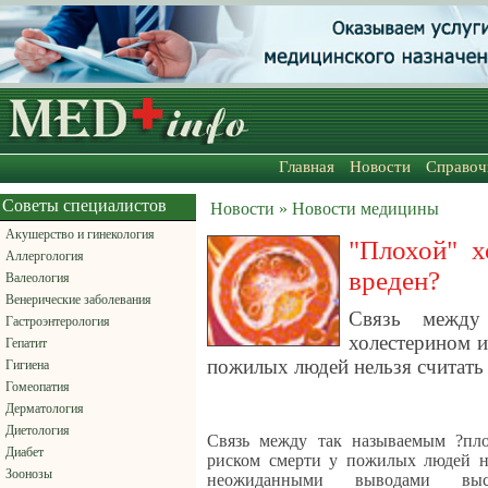
Главная
Новости
Справоч
Советы специалистов
Новости » Новости медицины
Акушерство и гинекология
"Плохой" х
Аллергология
вреден?
Валеология
Венерические заболевания
Связь между
Гастроэнтерология
холестерином 
Гепатит
пожилых людей нельзя считать
Гигиена
Гомеопатия
Дерматология
Диетология
Связь между так называемым ?пл
Диабет
риском смерти у пожилых людей не
Зоонозы
неожиданными выводами выс