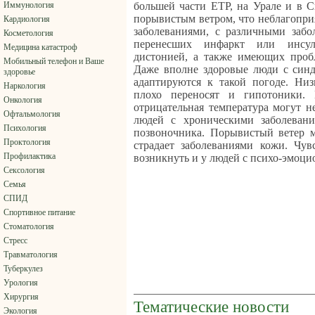
Иммунология
большей части ЕТР, на Урале и в С
порывистым ветром, что неблагопри
Кардиология
заболеваниями, с различными забо
Косметология
перенесших инфаркт или инсуль
Медицина катастроф
дистонией, а также имеющих проб
Мобильный телефон и Ваше
Даже вполне здоровые люди с синд
здоровье
адаптируются к такой погоде. Низ
Наркология
плохо переносят и гипотоники.
Онкология
отрицательная температура могут н
Офтальмология
людей с хроническими заболевани
Психология
позвоночника. Порывистый ветер м
Проктология
страдает заболеваниями кожи. Чув
Профилактика
возникнуть и у людей с психо-эмоц
Сексология
Семья
СПИД
Спортивное питание
Стоматология
Стресс
Травматология
Туберкулез
Урология
Хирургия
Тематические новости
Экология