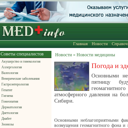
Главная
Новости
Справоч
Советы специалистов
Новости » Новости медицины
Акушерство и гинекология
Погода и зд
Аллергология
Валеология
Основными не
Венерические заболевания
пятницу буд
Гастроэнтерология
геомагнит
Гепатит
атмосферного давления на бол
Гигиена
Сибири.
Гомеопатия
Дерматология
Диетология
Диабет
Основными неблагоприятными фак
Зоонозы
возмущения геомагнитного фона и 