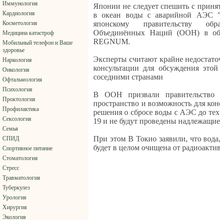
Иммунология
Японии не следует спешить с приня
Кардиология
в океан воды с аварийной АЭС "
Косметология
японскому правительству обр
Объединённых Наций (ООН) в обл
Медицина катастроф
REGNUM.
Мобильный телефон и Ваше
здоровье
Эксперты считают крайне недостат
Наркология
консультации для обсуждения это
Онкология
соседними странами
Офтальмология
Психология
В ООН призвали правительство Я
Проктология
пространство и возможность для кон
Профилактика
решения о сбросе воды с АЭС до тех
Сексология
19 и не будут проведены надлежащи
Семья
При этом В Токио заявили, что вода,
СПИД
будет в целом очищена от радиоакти
Спортивное питание
Стоматология
Стресс
Травматология
Туберкулез
Урология
Хирургия
Экология