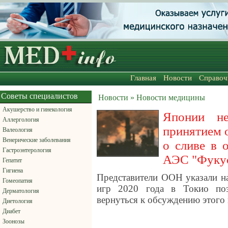
Главная
Новости
Справоч
Советы специалистов
Новости » Новости медицины
Акушерство и гинекология
Японии н
Аллергология
принятием 
Валеология
Венерические заболевания
о сливе в 
Гастроэнтерология
АЭС "Фуку
Гепатит
Гигиена
Представители ООН указали на
Гомеопатия
игр 2020 года в Токио поз
Дерматология
вернуться к обсуждению этого 
Диетология
Диабет
Зоонозы