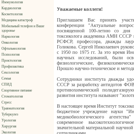
Иммунология
Кардиология
Уважаемые коллеги!
Косметология
Приглашаем Вас принять участи
Медицина катастроф
конференции "Актуальные вопрос
Мобильный телефон и Ваше
посвященной 100-летию со дня 
здоровье
токсиколога академика АМН СССР и
Наркология
РСФСР, профессора, дважды лаур
Онкология
Голикова. Сергей Николаевич руков
Офтальмология
с 1950 по 1975 гг. За это время И
Психология
научных исследований, были осв
Проктология
физиологические, физикохимическ
Профилактика
Прошло научно-техническое и метод
Сексология
Семья
Сотрудники института дважды удо
СССР за разработку антидотов ФОВ
СПИД
противохимический полидегазиру
Спортивное питание
развития института называют "золот
Стоматология
Стресс
В настоящее время Институт токсико
Травматология
бюджетное учреждение науки "Ин
Туберкулез
медикобиологического агентс
Урология
современное высокотехнологичн
Хирургия
значительной материальной научно
Экология
сотрудниками.