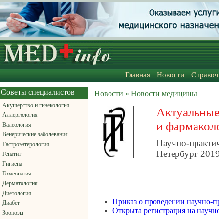
Главная
Новости
Справоч
Советы специалистов
Новости » Новости медицины
Акушерство и гинекология
Актуальные
Аллергология
и фармакол
Валеология
Венерические заболевания
Научно-практ
Гастроэнтерология
Петербург 2019-
Гепатит
Гигиена
Гомеопатия
Дерматология
Диетология
Приказ о проведении научно-п
Диабет
Открыта регистрация на науч
Зоонозы