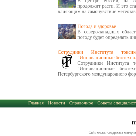
В центре России, на се
продолжит расти. И это ст
влияющим на самочувствие метеоза
Погода и здоровье
В северо-западных облас
погоду будет определять ци
Сотрудники Института токси
"Инновационные биотехно
Сотрудники Института т
"Инновационные биотех
Петербургского международного фор
Главная
Новости
Справочное
Советы специалист
Сайт может содержать материа