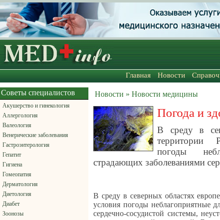
Главная
Новости
Справоч
Советы специалистов
Новости » Новости медицины
Акушерство и гинекология
Погода и зд
Аллергология
Валеология
В среду в се
Венерические заболевания
территории 
Гастроэнтерология
погоды неб
Гепатит
страдающих заболеваниями сер
Гигиена
Гомеопатия
Дерматология
Диетология
В среду в северных областях европ
Диабет
условия погоды неблагоприятные д
сердечно-сосудистой системы, неу
Зоонозы