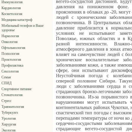
вегето-сосудистой дистонией. Буду
Иммунология
давления на пониженном фоне.
Кардиология
прояснениях в облаках до -20, могут
Косметология
людей с хроническими заболевани
Медицина катастроф
позвоночника. В Центральных обла
Мобильный телефон и Ваше
давление приблизится к нормальн
здоровье
условиях не испытывают замет
Наркология
Поволжье, южных областях и в Кр
Онкология
разной интенсивности. Влажно
Офтальмология
атмосферного давления в зонах атм
Психология
влияет на самочувствие людей с бо
хронические воспалительные заб
Проктология
заболеваниями кожи, а также имею
Профилактика
сфере, они испытывают дискомфо
Сексология
Неустойчивая погода с колебани
Семья
северной половине Сибири. Такую
СПИД
люди с заболеваниями сердца и с
Спортивное питание
страдающих бронхо-легочными забол
Стоматология
позвоночника. Из-за порывистого 
Стресс
нарушениями могут испытывать ч
Травматология
континентальных районах Чукотки, н
спастический тип погоды с высоки
Туберкулез
перепадами температуры от ночи ко
Урология
сердечно-сосудистыми заболеваниям
Хирургия
страдающие вегето-сосудистой д
Экология