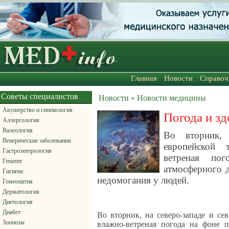
Главная
Новости
Справоч
Советы специалистов
Новости » Новости медицины
Акушерство и гинекология
Погода и зд
Аллергология
Валеология
Во вторник, 
Венерические заболевания
европейской 
Гастроэнтерология
ветреная по
Гепатит
атмосферного 
Гигиена
недомогания у людей.
Гомеопатия
Дерматология
Диетология
Диабет
Во вторник, на северо-западе и се
Зоонозы
влажно-ветреная погода на фоне 