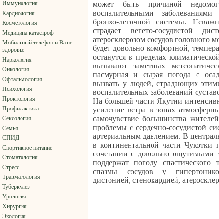
Иммунология
может быть причиной недомо
воспалительными заболеваниями 
Кардиология
бронхо-легочной системы. Неважн
Косметология
страдает вегето-сосудистой дис
Медицина катастроф
атеросклерозом сосудов головного мо
Мобильный телефон и Ваше
будет довольно комфортной, темпера
здоровье
останутся в пределах климатическо
Наркология
вызывают заметных метеопатиче
Онкология
пасмурная и сырая погода с оса
Офтальмология
вызвать у людей, страдающих этим
Психология
воспалительных заболеваний суставо
Проктология
На большей части Якутии интенсивн
Профилактика
усиление ветра в зонах атмосферн
самочувствие большинства жителей
Сексология
проблемы с сердечно-сосудистой с
Семья
артериальным давлением. В централ
СПИД
в континентальной части Чукотки 
Спортивное питание
сочетании с довольно ощутимыми 
Стоматология
поддержат погоду спастического 
Стресс
спазмы сосудов у гипертоников
Травматология
дистонией, стенокардией, атеросклер
Туберкулез
Урология
Хирургия
Экология